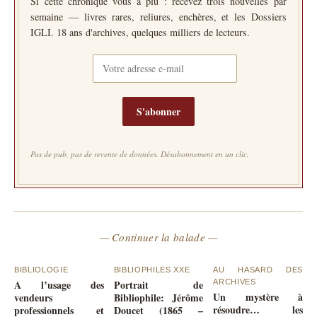
Si cette chronique vous a plu : recevez trois nouvelles par
semaine — livres rares, reliures, enchères, et les Dossiers
IGLI. 18 ans d'archives, quelques milliers de lecteurs.
S'abonner
Pas de pub, pas de revente de données. Désabonnement en un clic.
— Continuer la balade —
BIBLIOLOGIE
BIBLIOPHILES XXE
AU HASARD DES
A l’usage des
Portrait de
ARCHIVES
Un mystère à
vendeurs
Bibliophile: Jérôme
résoudre… les
professionnels et
Doucet (1865 –