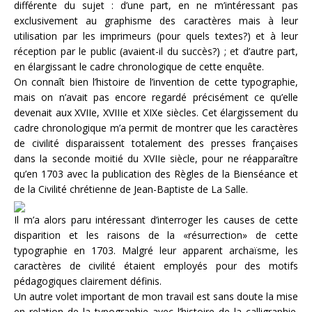
différente du sujet : d’une part, en ne m’intéressant pas
exclusivement au graphisme des caractères mais à leur
utilisation par les imprimeurs (pour quels textes?) et à leur
réception par le public (avaient-il du succès?) ; et d’autre part,
en élargissant le cadre chronologique de cette enquête.
On connaît bien l’histoire de l’invention de cette typographie,
mais on n’avait pas encore regardé précisément ce qu’elle
devenait aux XVIIe, XVIIIe et XIXe siècles. Cet élargissement du
cadre chronologique m’a permit de montrer que les caractères
de civilité disparaissent totalement des presses françaises
dans la seconde moitié du XVIIe siècle, pour ne réapparaître
qu’en 1703 avec la publication des Règles de la Bienséance et
de la Civilité chrétienne de Jean-Baptiste de La Salle.
Il m’a alors paru intéressant d’interroger les causes de cette
disparition et les raisons de la «résurrection» de cette
typographie en 1703. Malgré leur apparent archaïsme, les
caractères de civilité étaient employés pour des motifs
pédagogiques clairement définis.
Un autre volet important de mon travail est sans doute la mise
en relation de la typographie avec l’histoire de la calligraphie.