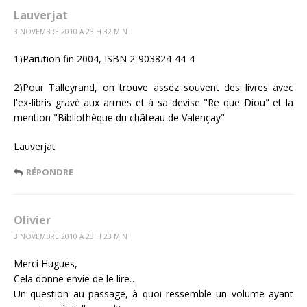
Lauverjat
3 NOVEMBRE 2010 Á 23 H 32 MIN
1)Parution fin 2004, ISBN 2-903824-44-4
2)Pour Talleyrand, on trouve assez souvent des livres avec
l'ex-libris gravé aux armes et à sa devise "Re que Diou" et la
mention "Bibliothèque du château de Valençay"
Lauverjat
RÉPONDRE
Olivier
3 NOVEMBRE 2010 Á 23 H 23 MIN
Merci Hugues,
Cela donne envie de le lire…
Un question au passage, à quoi ressemble un volume ayant