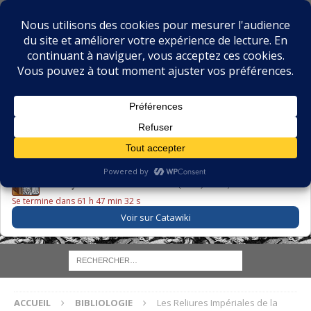
BIBLIOPHILIE.COM
LE BLOG DU BIBLIOPHILE, DES BIBLIOPHILES, DE LA
BIBLIOPHILIE ET DES LIVRES ANCIENS
LE LIVRE DU JOUR
Godefroy – Histoire de Charles VI (1663) ·
225,00 EUR
Se termine dans 61 h 47 min 31 s
Voir sur Catawiki
ACCUEIL
BIBLIOLOGIE
Les Reliures Impériales de la