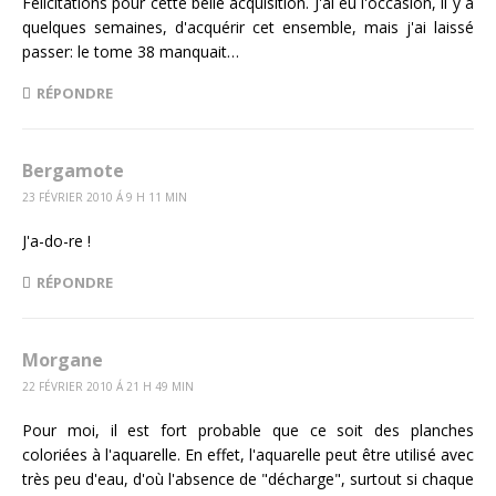
Félicitations pour cette belle acquisition. J'ai eu l'occasion, il y a
quelques semaines, d'acquérir cet ensemble, mais j'ai laissé
passer: le tome 38 manquait…
RÉPONDRE
Bergamote
23 FÉVRIER 2010 Á 9 H 11 MIN
J'a-do-re !
RÉPONDRE
Morgane
22 FÉVRIER 2010 Á 21 H 49 MIN
Pour moi, il est fort probable que ce soit des planches
coloriées à l'aquarelle. En effet, l'aquarelle peut être utilisé avec
très peu d'eau, d'où l'absence de "décharge", surtout si chaque