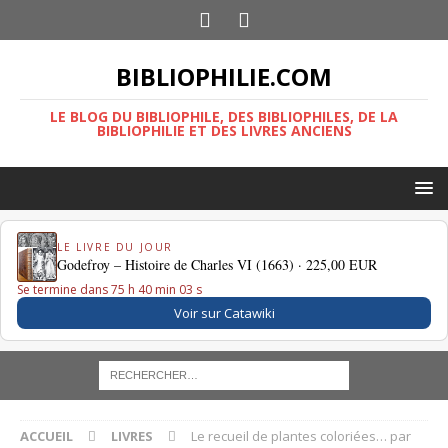
BIBLIOPHILIE.COM
LE BLOG DU BIBLIOPHILE, DES BIBLIOPHILES, DE LA
BIBLIOPHILIE ET DES LIVRES ANCIENS
LE LIVRE DU JOUR
Godefroy – Histoire de Charles VI (1663) ·
225,00 EUR
Se termine dans 75 h 40 min 02 s
Voir sur Catawiki
ACCUEIL
LIVRES
Le recueil de plantes coloriées… par