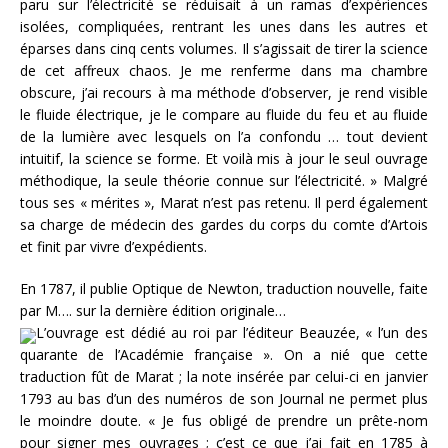
paru sur l’électricité se réduisait à un ramas d’expériences
isolées, compliquées, rentrant les unes dans les autres et
éparses dans cinq cents volumes. Il s’agissait de tirer la science
de cet affreux chaos. Je me renferme dans ma chambre
obscure, j’ai recours à ma méthode d’observer, je rend visible
le fluide électrique, je le compare au fluide du feu et au fluide
de la lumière avec lesquels on l’a confondu … tout devient
intuitif, la science se forme. Et voilà mis à jour le seul ouvrage
méthodique, la seule théorie connue sur l’électricité. » Malgré
tous ses « mérites », Marat n’est pas retenu. Il perd également
sa charge de médecin des gardes du corps du comte d’Artois
et finit par vivre d’expédients.
En 1787, il publie Optique de Newton, traduction nouvelle, faite
par M…. sur la dernière édition originale…
L’ouvrage est dédié au roi par l’éditeur Beauzée, « l’un des
quarante de l’Académie française ». On a nié que cette
traduction fût de Marat ; la note insérée par celui-ci en janvier
1793 au bas d’un des numéros de son Journal ne permet plus
le moindre doute. « Je fus obligé de prendre un prête-nom
pour signer mes ouvrages ; c’est ce que j’ai fait en 1785 à