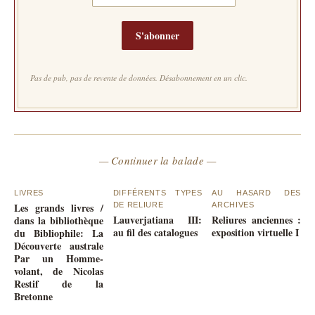
S'abonner
Pas de pub, pas de revente de données. Désabonnement en un clic.
— Continuer la balade —
LIVRES
DIFFÉRENTS TYPES
AU HASARD DES
Les grands livres /
DE RELIURE
ARCHIVES
Lauverjatiana III:
Reliures anciennes :
dans la bibliothèque
au fil des catalogues
exposition virtuelle I
du Bibliophile: La
Découverte australe
Par un Homme-
volant, de Nicolas
Restif de la
Bretonne