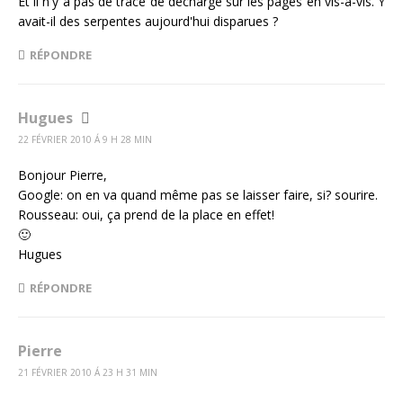
Et il n'y a pas de trace de décharge sur les pages en vis-à-vis. Y
avait-il des serpentes aujourd'hui disparues ?
RÉPONDRE
Hugues
22 FÉVRIER 2010 Á 9 H 28 MIN
Bonjour Pierre,
Google: on en va quand même pas se laisser faire, si? sourire.
Rousseau: oui, ça prend de la place en effet!
🙂
Hugues
RÉPONDRE
Pierre
21 FÉVRIER 2010 Á 23 H 31 MIN