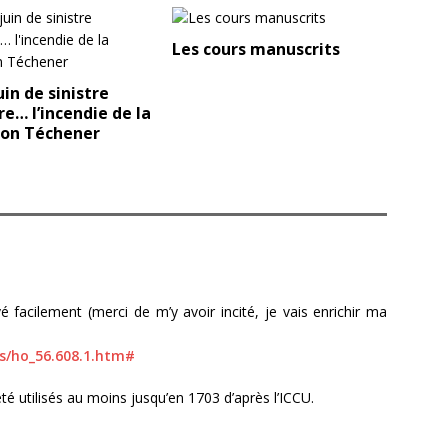
Les cours manuscrits
uin de sinistre
… l’incendie de la
ion Téchener
vé facilement (merci de m’y avoir incité, je vais enrichir ma
s/ho_56.608.1.htm#
té utilisés au moins jusqu’en 1703 d’après l’ICCU.