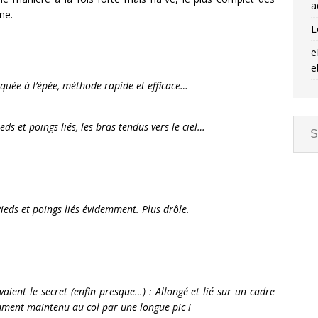
a
ne.
L
e
e
iquée à l’épée, méthode rapide et efficace…
s et poings liés, les bras tendus vers le ciel…
Pieds et poings liés évidemment. Plus drôle.
vaient le secret (enfin presque…) : Allongé et lié sur un cadre
amment maintenu au col par une longue pic !