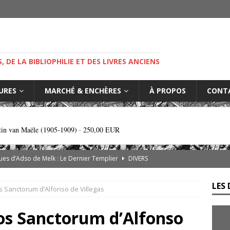
M
S, DE LA BIBLIOPHILIE ET DES LIVRES ANCIENS
IURES
MARCHÉ & ENCHÈRES
À PROPOS
CONT
tin van Maële (1905-1909) ·
250,00 EUR
es d’Adso de Melk : Le Dernier Templier
DIVERS
— Livres singuliers croisés sur eBay et Catawiki
EBAYANA
LES 
os Sanctorum d’Alfonso de Villegas
de.com : le vendeur, l’expert et la plateforme… comment s’y
los Sanctorum d’Alfonso
rs cliniques de l’IGLI : la libido possidendi, ou jusqu’où aller pour