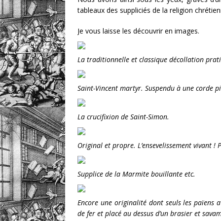
tableaux des suppliciés de la religion chrétien
Je vous laisse les découvrir en images.
La traditionnelle et classique décollation prat
Saint-Vincent martyr. Suspendu à une corde pied
La crucifixion de Saint-Simon.
Original et propre. L’ensevelissement vivant ! 
Supplice de la Marmite bouillante etc.
Encore une originalité dont seuls les païens a
de fer et placé au dessus d’un brasier et sav