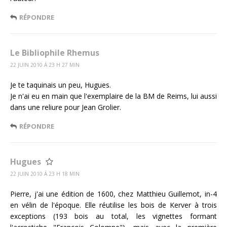
RÉPONDRE
Le Bibliophile Rhemus
22 JUIN 2010 Á 23 H 27 MIN
Je te taquinais un peu, Hugues.
Je n'ai eu en main que l'exemplaire de la BM de Reims, lui aussi
dans une reliure pour Jean Grolier.
RÉPONDRE
Hugues
22 JUIN 2010 Á 23 H 18 MIN
Pierre, j'ai une édition de 1600, chez Matthieu Guillemot, in-4
en vélin de l'époque. Elle réutilise les bois de Kerver à trois
exceptions (193 bois au total, les vignettes formant