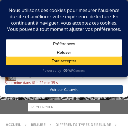
BIBLIOPHILIE.COM
LE BLOG DU BIBLIOPHILE, DES BIBLIOPHILES, DE LA
BIBLIOPHILIE ET DES LIVRES ANCIENS
LE LIVRE DU JOUR
Godefroy – Histoire de Charles VI (1663) ·
225,00 EUR
Se termine dans 61 h 22 min 34 s
Voir sur Catawiki
ACCUEIL
RELIURE
DIFFÉRENTS TYPES DE RELIURE