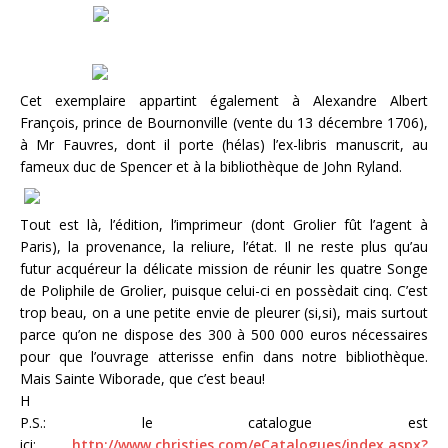
Cet exemplaire appartint également à Alexandre Albert
François, prince de Bournonville (vente du 13 décembre 1706),
à Mr Fauvres, dont il porte (hélas) l’ex-libris manuscrit, au
fameux duc de Spencer et à la bibliothèque de John Ryland.
Tout est là, l’édition, l’imprimeur (dont Grolier fût l’agent à
Paris), la provenance, la reliure, l’état. Il ne reste plus qu’au
futur acquéreur la délicate mission de réunir les quatre Songe
de Poliphile de Grolier, puisque celui-ci en possèdait cinq. C’est
trop beau, on a une petite envie de pleurer (si,si), mais surtout
parce qu’on ne dispose des 300 à 500 000 euros nécessaires
pour que l’ouvrage atterisse enfin dans notre bibliothèque.
Mais Sainte Wiborade, que c’est beau!
H
P.S.: le catalogue est
ici:
http://www.christies.com/eCatalogues/index.aspx?