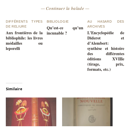
— Continuer la balade —
DIFFÉRENTS TYPES
BIBLIOLOGIE
AU HASARD DES
DE RELIURE
Qu’est-ce qu’un
ARCHIVES
Aux frontières de la
L’Encyclopédie de
incunable ?
bibliophile: les livres
Diderot et
médailles ou
d’Alembert:
leporelli
synthèse et histoire
des différentes
éditions XVIIIe
(tirage, prix,
formats, etc.)
Similaire