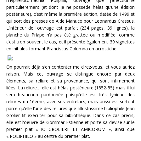
l’Hypnerotomachia Poliphili, ouvrage que j’affectionne
particulièrement (et dont je ne possède hélas qu’une édition
postérieure), c’est même la première édition, datée de 1499 et
qui sort des presses de Alde Manuce pour Leonardus Crassus.
L’intérieur de l’ouvrage est parfait (234 pages, 39 lignes), la
planche du Priape n’a pas été grattée ou modifiée, comme
c’est trop souvent le cas, et il présente également 39 vignettes
en initiales formant Franciscus Columna en acrostiche.
On pourrait déjà s’en contenter me direz-vous, et vous auriez
raison. Mais cet ouvrage se distingue encore par deux
éléments, sa reliure et sa provenance, qui sont intimement
liées. La reliure… elle est hélas postérieure (1552-55) mais il lui
sera beaucoup pardonnée puisqu’elle est très typique des
reliures du 16ème, avec ses entrelacs, mais aussi est surtout
parce qu’elle l’une des reliures que l’illustrissime bibliophile Jean
Grolier fit exécuter pour sa bibliothèque. Dans ce cas précis,
elle est l’oeuvre de Gommar Estienne et porte sa devise sur le
premier plat « IO GROLIERII ET AMICORUM », ainsi que
« POLIPHILO » au centre du premier plat.