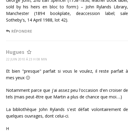
George John, 2nd Earl Spencer (1758-1836; leather book label;
sold by his heirs en bloc to form:) – John Rylands Library,
Manchester (1894 bookplate, deaccession label; sale
Sotheby's, 14 April 1988, lot 42).
RÉPONDRE
Hugues
22 JUIN 2010 Á 23 H 08 MIN
Et bien "presque" parfait si vous le voulez, il reste parfait à
mes yeux 🙂
Notamment parce que j'ai assez peu l'occasion d'en croiser de
tels (mais peut-être que Martin a plus de chance que moi….)
La bibliothèque John Rylands s'est défait volontairement de
quelques ouvrages, dont celui-ci.
H