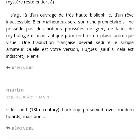
mystère reste entier ;-))
Il s'agit là d'un ouvrage de très haute bibliophilie, d'un rêve
inaccessible. Bien malheureux sera son riche propriétaire s'il ne
possède pas des notions poussées de grec, de latin, de
mythologie et d'art antique pour en tirer un plaisir autre que
visuel. Une traduction française devrait séduire le simple
amateur. Quelle est votre version, Hugues (sauf si cela est
indiscret). Pierre
RÉPONDRE
martin
22 JUIN 2010 Á 21 H 38 MIN
sides and (18th century) backstrip preserved over modern
boards, mais bon…
RÉPONDRE