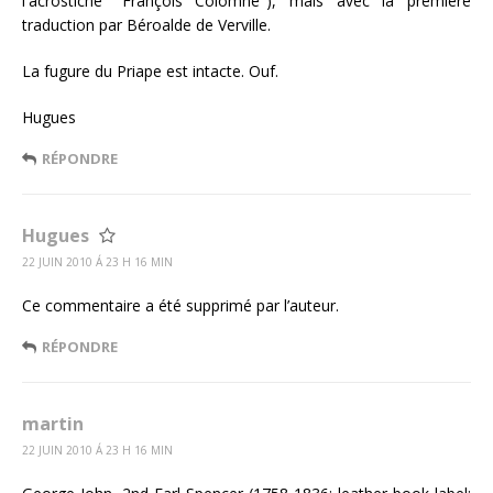
l'acrostiche "François Colomne"), mais avec la première
traduction par Béroalde de Verville.
La fugure du Priape est intacte. Ouf.
Hugues
RÉPONDRE
Hugues
22 JUIN 2010 Á 23 H 16 MIN
Ce commentaire a été supprimé par l’auteur.
RÉPONDRE
martin
22 JUIN 2010 Á 23 H 16 MIN