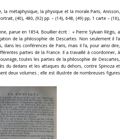
, la métaphysique, la physique et la morale.Paris, Anisson,
trait, (40), 480, (92) pp. – (14), 648, (49) pp, 1 carte – (16),
ne, parue en 1854, Bouillier écrit : « Pierre Sylvain Régis, a
ation de la philosophie de Descartes. Non seulement il l’a
dans les conférences de Paris, mais il l’a, pour ainsi dire,
férentes parties de la France. Il a travaillé à coordonner, à
ouvrage, toutes les parties de la philosophie de Descartes,
xcès du dedans et les attaques du dehors, contre Spinoza et
nt deux volumes ; elle est illustrée de nombreuses figures