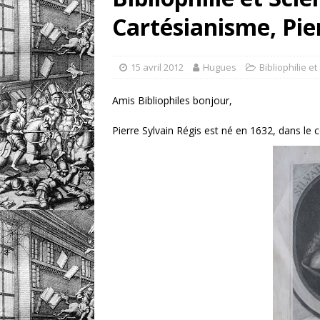
Cartésianisme, Pie
[ 1 août 2026 ]
eBayana 
[ 8 août 2026 ]
eBayana 
15 avril 2012
Hugues
Bibliophilie e
Amis Bibliophiles bonjour,
Pierre Sylvain Régis est né en 1632, dans le