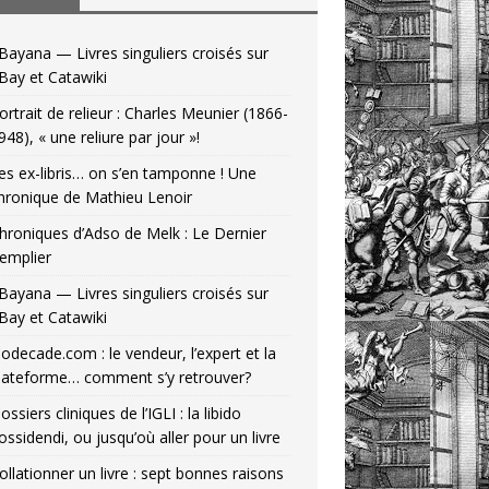
Bayana — Livres singuliers croisés sur
Bay et Catawiki
ortrait de relieur : Charles Meunier (1866-
948), « une reliure par jour »!
es ex-libris… on s’en tamponne ! Une
hronique de Mathieu Lenoir
hroniques d’Adso de Melk : Le Dernier
emplier
Bayana — Livres singuliers croisés sur
Bay et Catawiki
odecade.com : le vendeur, l’expert et la
lateforme… comment s’y retrouver?
ossiers cliniques de l’IGLI : la libido
ossidendi, ou jusqu’où aller pour un livre
ollationner un livre : sept bonnes raisons