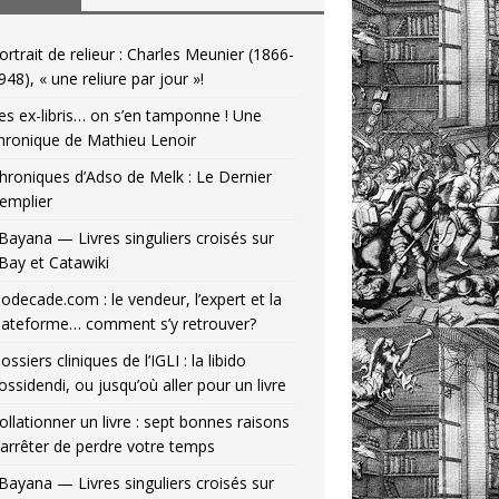
ortrait de relieur : Charles Meunier (1866-
948), « une reliure par jour »!
es ex-libris… on s’en tamponne ! Une
hronique de Mathieu Lenoir
hroniques d’Adso de Melk : Le Dernier
emplier
Bayana — Livres singuliers croisés sur
Bay et Catawiki
odecade.com : le vendeur, l’expert et la
lateforme… comment s’y retrouver?
ossiers cliniques de l’IGLI : la libido
ossidendi, ou jusqu’où aller pour un livre
ollationner un livre : sept bonnes raisons
’arrêter de perdre votre temps
Bayana — Livres singuliers croisés sur