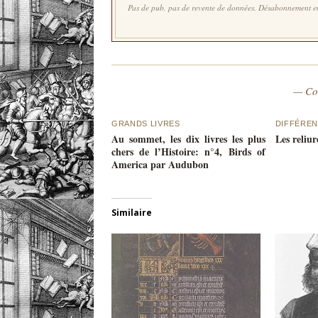
Pas de pub, pas de revente de données. Désabonnement en
— Co
GRANDS LIVRES
DIFFÉREN
Au sommet, les dix livres les plus
Les reliu
chers de l’Histoire: n°4, Birds of
America par Audubon
Similaire