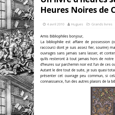
Heures Noires de C
retrouver?
DIVERS
[ 7 août 2026 ]
Portrait
4 avril 2010
Hugues
Grands livres
DIVERS
Amis Bibliophiles bonjour,
La bibliophilie est affaire de possessio
raccourci dont je suis assez fier, sourire) 
ouvrages sans jamais sans lasser, et contemp
qu’ils resteront à tout jamais hors de notre
d’heures sur parchemin noir est l’un de ces 
Autant le dire tout de suite, je suis quasi t
présenter cet ouvrage peu commun, si cela
connaissance, l’un des autres plaisirs de la bib