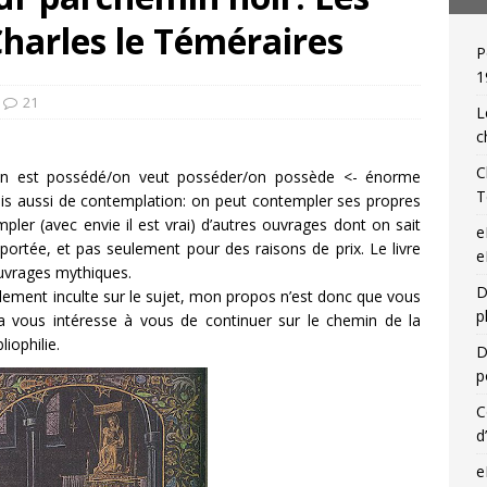
harles le Téméraires
P
 de relieur : Charles Meunier (1866-1948), « une reliure par jour »!
1
21
L
c
C
n (on est possédé/on veut posséder/on possède <- énorme
T
mais aussi de contemplation: on peut contempler ses propres
ler (avec envie il est vrai) d’autres ouvrages dont on sait
e
 portée, et pas seulement pour des raisons de prix. Le livre
e
ouvrages mythiques.
D
otalement inculte sur le sujet, mon propos n’est donc que vous
p
 vous intéresse à vous de continuer sur le chemin de la
liophilie.
D
p
C
d
e