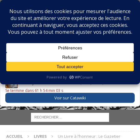
BIBLIOPHILIE.COM
LE BLOG DU BIBLIOPHILE, DES BIBLIOPHILES, DE LA
BIBLIOPHILIE ET DES LIVRES ANCIENS
LE LIVRE DU JOUR
Godefroy – Histoire de Charles VI (1663) ·
225,00 EUR
Se termine dans 61 h 54 min 02 s
Voir sur Catawiki
ACCUEIL
LIVRES
Un Livre à l’honneur : Le Gazetier