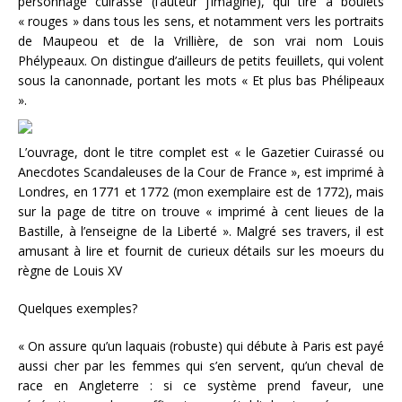
personnage cuirassé (l’auteur j’imagine), qui tire à boulets
« rouges » dans tous les sens, et notamment vers les portraits
de Maupeou et de la Vrillière, de son vrai nom Louis
Phélypeaux. On distingue d’ailleurs de petits feuillets, qui volent
sous la canonnade, portant les mots « Et plus bas Phélipeaux
».
L’ouvrage, dont le titre complet est « le Gazetier Cuirassé ou
Anecdotes Scandaleuses de la Cour de France », est imprimé à
Londres, en 1771 et 1772 (mon exemplaire est de 1772), mais
sur la page de titre on trouve « imprimé à cent lieues de la
Bastille, à l’enseigne de la Liberté ». Malgré ses travers, il est
amusant à lire et fournit de curieux détails sur les moeurs du
règne de Louis XV
Quelques exemples?
« On assure qu’un laquais (robuste) qui débute à Paris est payé
aussi cher par les femmes qui s’en servent, qu’un cheval de
race en Angleterre : si ce système prend faveur, une