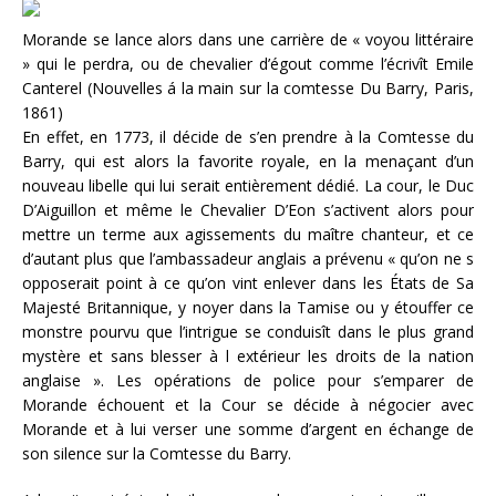
Morande se lance alors dans une carrière de « voyou littéraire
» qui le perdra, ou de chevalier d’égout comme l’écrivît Emile
Canterel (Nouvelles á la main sur la comtesse Du Barry, Paris,
1861)
En effet, en 1773, il décide de s’en prendre à la Comtesse du
Barry, qui est alors la favorite royale, en la menaçant d’un
nouveau libelle qui lui serait entièrement dédié. La cour, le Duc
D’Aiguillon et même le Chevalier D’Eon s’activent alors pour
mettre un terme aux agissements du maître chanteur, et ce
d’autant plus que l’ambassadeur anglais a prévenu « qu’on ne s
opposerait point à ce qu’on vint enlever dans les États de Sa
Majesté Britannique, y noyer dans la Tamise ou y étouffer ce
monstre pourvu que l’intrigue se conduisît dans le plus grand
mystère et sans blesser à l extérieur les droits de la nation
anglaise ». Les opérations de police pour s’emparer de
Morande échouent et la Cour se décide à négocier avec
Morande et à lui verser une somme d’argent en échange de
son silence sur la Comtesse du Barry.