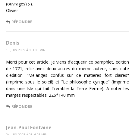
(ouvrages) ;-).
Olivier
RÉPONDRE
Denis
13 JUIN 2009 Á 8 H 08 MIN
Merci pour cet article, je viens d'acquerir ce pamphlet, edition
de 1771, relie avec deux autres du meme auteur, sans date
d'edition: "Melanges confus sur de matieres fort claires"
(Imprime sous le soleil) et "Le philosophe cynique" (Imprime
dans une Isle qui fait Trembler la Terre Ferme). A noter les
marges respectables: 226*140 mm.
RÉPONDRE
Jean-Paul Fontaine
24 JUIN 2008 Á 23 H 05 MIN