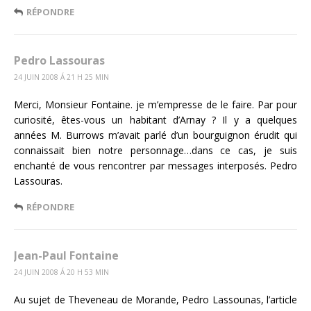
RÉPONDRE
Pedro Lassouras
24 JUIN 2008 Á 21 H 25 MIN
Merci, Monsieur Fontaine. je m’empresse de le faire. Par pour
curiosité, êtes-vous un habitant d’Arnay ? Il y a quelques
années M. Burrows m’avait parlé d’un bourguignon érudit qui
connaissait bien notre personnage…dans ce cas, je suis
enchanté de vous rencontrer par messages interposés. Pedro
Lassouras.
RÉPONDRE
Jean-Paul Fontaine
24 JUIN 2008 Á 20 H 53 MIN
Au sujet de Theveneau de Morande, Pedro Lassounas, l’article