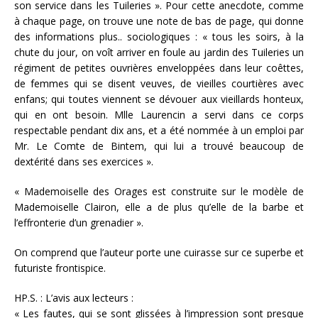
son service dans les Tuileries ». Pour cette anecdote, comme
à chaque page, on trouve une note de bas de page, qui donne
des informations plus.. sociologiques : « tous les soirs, à la
chute du jour, on voît arriver en foule au jardin des Tuileries un
régiment de petites ouvrières enveloppées dans leur coêttes,
de femmes qui se disent veuves, de vieilles courtières avec
enfans; qui toutes viennent se dévouer aux vieillards honteux,
qui en ont besoin. Mlle Laurencin a servi dans ce corps
respectable pendant dix ans, et a été nommée à un emploi par
Mr. Le Comte de Bintem, qui lui a trouvé beaucoup de
dextérité dans ses exercices ».
« Mademoiselle des Orages est construite sur le modèle de
Mademoiselle Clairon, elle a de plus qu’elle de la barbe et
l’effronterie d’un grenadier ».
On comprend que l’auteur porte une cuirasse sur ce superbe et
futuriste frontispice.
HP.S. : L’avis aux lecteurs :
« Les fautes, qui se sont glissées à l’impression sont presque