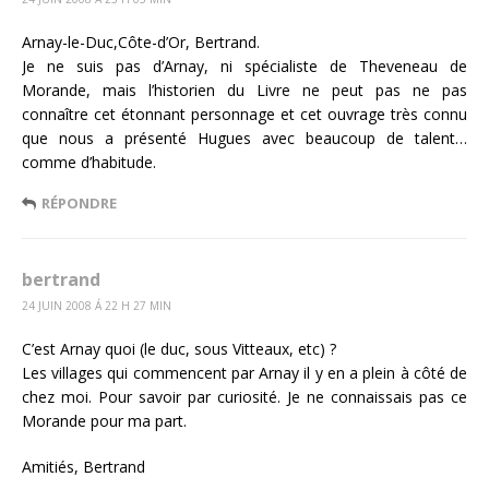
Arnay-le-Duc,Côte-d’Or, Bertrand.
Je ne suis pas d’Arnay, ni spécialiste de Theveneau de
Morande, mais l’historien du Livre ne peut pas ne pas
connaître cet étonnant personnage et cet ouvrage très connu
que nous a présenté Hugues avec beaucoup de talent…
comme d’habitude.
RÉPONDRE
bertrand
24 JUIN 2008 Á 22 H 27 MIN
C’est Arnay quoi (le duc, sous Vitteaux, etc) ?
Les villages qui commencent par Arnay il y en a plein à côté de
chez moi. Pour savoir par curiosité. Je ne connaissais pas ce
Morande pour ma part.
Amitiés, Bertrand