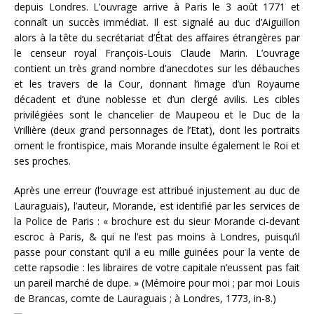
depuis Londres. L’ouvrage arrive à Paris le 3 août 1771 et
connaît un succès immédiat. Il est signalé au duc d’Aiguillon
alors à la tête du secrétariat d’État des affaires étrangères par
le censeur royal François-Louis Claude Marin. L’ouvrage
contient un très grand nombre d’anecdotes sur les débauches
et les travers de la Cour, donnant l’image d’un Royaume
décadent et d’une noblesse et d’un clergé avilis. Les cibles
privilégiées sont le chancelier de Maupeou et le Duc de la
Vrillière (deux grand personnages de l’Etat), dont les portraits
ornent le frontispice, mais Morande insulte également le Roi et
ses proches.
Après une erreur (l’ouvrage est attribué injustement au duc de
Lauraguais), l’auteur, Morande, est identifié par les services de
la Police de Paris : « brochure est du sieur Morande ci-devant
escroc à Paris, & qui ne l’est pas moins à Londres, puisqu’il
passe pour constant qu’il a eu mille guinées pour la vente de
cette rapsodie : les libraires de votre capitale n’eussent pas fait
un pareil marché de dupe. » (Mémoire pour moi ; par moi Louis
de Brancas, comte de Lauraguais ; à Londres, 1773, in-8.)