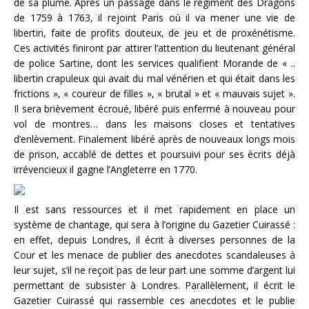
de sa plume. Après un passage dans le régiment des Dragons
de 1759 à 1763, il rejoint Paris où il va mener une vie de
libertin, faite de profits douteux, de jeu et de proxénétisme.
Ces activités finiront par attirer l’attention du lieutenant général
de police Sartine, dont les services qualifient Morande de « ..
libertin crapuleux qui avait du mal vénérien et qui était dans les
frictions », « coureur de filles », « brutal » et « mauvais sujet ».
Il sera brièvement écroué, libéré puis enfermé à nouveau pour
vol de montres… dans les maisons closes et tentatives
d’enlèvement. Finalement libéré après de nouveaux longs mois
de prison, accablé de dettes et poursuivi pour ses écrits déjà
irrévencieux il gagne l’Angleterre en 1770.
Il est sans ressources et il met rapidement en place un
système de chantage, qui sera à l’origine du Gazetier Cuirassé :
en effet, depuis Londres, il écrit à diverses personnes de la
Cour et les menace de publier des anecdotes scandaleuses à
leur sujet, s’il ne reçoit pas de leur part une somme d’argent lui
permettant de subsister à Londres. Parallèlement, il écrit le
Gazetier Cuirassé qui rassemble ces anecdotes et le publie