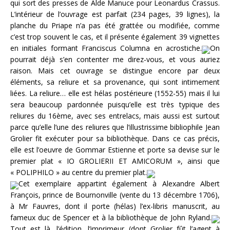
qui sort des presses de Alde Manuce pour Leonardus Crassus.
L’intérieur de l’ouvrage est parfait (234 pages, 39 lignes), la
planche du Priape n’a pas été grattée ou modifiée, comme
c’est trop souvent le cas, et il présente également 39 vignettes
en initiales formant Franciscus Columna en acrostiche.
On
pourrait déjà s’en contenter me direz-vous, et vous auriez
raison. Mais cet ouvrage se distingue encore par deux
éléments, sa reliure et sa provenance, qui sont intimement
liées. La reliure… elle est hélas postérieure (1552-55) mais il lui
sera beaucoup pardonnée puisqu’elle est très typique des
reliures du 16ème, avec ses entrelacs, mais aussi est surtout
parce qu’elle l’une des reliures que l’illustrissime bibliophile Jean
Grolier fit exécuter pour sa bibliothèque. Dans ce cas précis,
elle est l’oeuvre de Gommar Estienne et porte sa devise sur le
premier plat « IO GROLIERII ET AMICORUM », ainsi que
« POLIPHILO » au centre du premier plat.
Cet exemplaire appartint également à Alexandre Albert
François, prince de Bournonville (vente du 13 décembre 1706),
à Mr Fauvres, dont il porte (hélas) l’ex-libris manuscrit, au
fameux duc de Spencer et à la bibliothèque de John Ryland.
Tout est là, l’édition, l’imprimeur (dont Grolier fût l’agent à