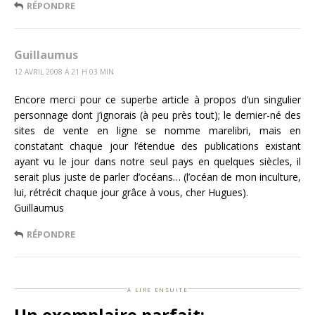
RÉPONDRE
Guillaumus
12 AVRIL 2008 Á 21 H 03 MIN
Encore merci pour ce superbe article à propos d’un singulier
personnage dont j’ignorais (à peu près tout); le dernier-né des
sites de vente en ligne se nomme marelibri, mais en
constatant chaque jour l’étendue des publications existant
ayant vu le jour dans notre seul pays en quelques siècles, il
serait plus juste de parler d’océans… (l’océan de mon inculture,
lui, rétrécit chaque jour grâce à vous, cher Hugues).
Guillaumus
RÉPONDRE
à lire ensuite
Un exemplaire parfait: