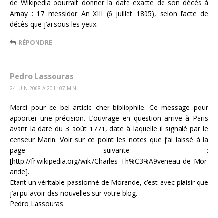
de Wikipedia pourrait donner la date exacte de son décès à
Arnay : 17 messidor An XIII (6 juillet 1805), selon l’acte de
décès que j’ai sous les yeux.
RÉPONDRE
Pedro Lassouras
24 JUIN 2008 Á 20 H 07 MIN
Merci pour ce bel article cher bibliophile. Ce message pour
apporter une précision. L’ouvrage en question arrive à Paris
avant la date du 3 août 1771, date à laquelle il signalé par le
censeur Marin. Voir sur ce point les notes que j’ai laissé à la
page suivante :
[http://fr.wikipedia.org/wiki/Charles_Th%C3%A9veneau_de_Mor
ande].
Etant un véritable passionné de Morande, c’est avec plaisir que
j’ai pu avoir des nouvelles sur votre blog.
Pedro Lassouras