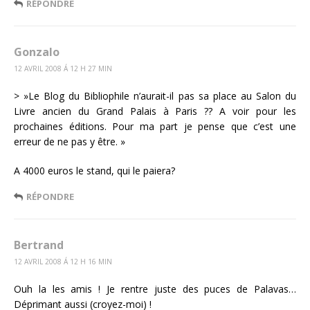
RÉPONDRE
Gonzalo
12 AVRIL 2008 Á 12 H 27 MIN
> »Le Blog du Bibliophile n’aurait-il pas sa place au Salon du
Livre ancien du Grand Palais à Paris ?? A voir pour les
prochaines éditions. Pour ma part je pense que c’est une
erreur de ne pas y être. »
A 4000 euros le stand, qui le paiera?
RÉPONDRE
Bertrand
12 AVRIL 2008 Á 12 H 16 MIN
Ouh la les amis ! Je rentre juste des puces de Palavas…
Déprimant aussi (croyez-moi) !