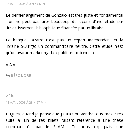
12 AVRIL 2008 Á 0 H 39 MIN
Le dernier argument de Gonzalo est très juste et fondamental
; on ne peut pas tirer beaucoup de leçons d’une étude sur
l’investissement bibliophilique financée par un libraire.
La banque Lazarre n’est pas un expert indépendant et la
librairie SOurget un commanditaire neutre. Cette étude n’est
qu’un avatar marketing du « publi-rédactionnel ».
A.A.A
RÉPONDRE
z1k
11 AVRIL 2008 Á 23 H 27 MIN
Hugues, quand je pense que j’aurais pu vendre tous mes livres
suite à l’un de tes billets faisant référence à une thèse
commanditée par le SLAM… Tu nous expliquais que