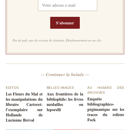
S'abonner
Pas de pub, pas de revente de données. Désabonnement en un clic.
— Continuer la balade —
EDITOS
BELLES IMAGES
AU HASARD DES
Les Fleurs du Mal et
Aux frontières de la
ARCHIVES
Enquête
les manipulations du
bibliophile: les livres
bibliographico-
libraire Carteret:
médailles ou
pégimanique sur les
l’exemplaire sur
leporelli
traces du relieur
Hollande de
Fock
Lucienne Bréval