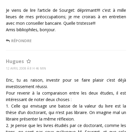
Je viens de lire l’article de Sourget: déprimant!!!! c’est à mille
lieues de mes préoccupations; je me croirais à en entretien
avec mon conseiller bancaire. Quelle tristesse!!!
Amis bibliophiles, bonjour.
RÉPONDRE
Hugues
12 AVRIL 2008 Á 8 H 46 MIN
Eric, tu as raison, investir pour se faire plaisir c’est déjà
investissement réussi.
Pour revenir à la comparaison entre les deux études, il est
intéressant de noter deux choses :
1. Celle qui envisage une baisse de la valeur du livre est la
thèse d’un doctorant, qui n’est pas libraire. On imagine mal un
libraire présenter la même réflexion.
2. Je pense que les livres étudiés par ce doctorant, comme les
tiens, ne sont pas ceux qu’évoque M. Sourget, et que cela