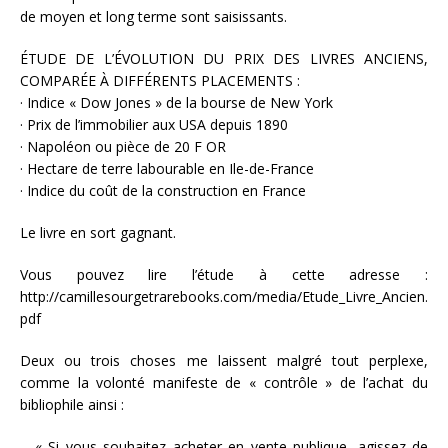
de moyen et long terme sont saisissants.
ÉTUDE DE L’ÉVOLUTION DU PRIX DES LIVRES ANCIENS,
COMPARÉE À DIFFÉRENTS PLACEMENTS :
· Indice « Dow Jones » de la bourse de New York
· Prix de l’immobilier aux USA depuis 1890
· Napoléon ou pièce de 20 F OR
· Hectare de terre labourable en Ile-de-France
· Indice du coût de la construction en France
Le livre en sort gagnant.
Vous pouvez lire l’étude à cette adresse :
http://camillesourgetrarebooks.com/media/Etude_Livre_Ancien.
pdf
Deux ou trois choses me laissent malgré tout perplexe,
comme la volonté manifeste de « contrôle » de l’achat du
bibliophile ainsi :
– « Si vous souhaitez acheter en vente publique, agissez de