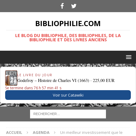
BIBLIOPHILIE.COM
LE BLOG DU BIBLIOPHILE, DES BIBLIOPHILES, DE LA
BIBLIOPHILIE ET DES LIVRES ANCIENS
LE LIVRE DU JOUR
Godefroy – Histoire de Charles VI (1663) ·
225,00 EUR
Se termine dans 76 h 57 min 40 s
Voir sur Catawiki
ACCUEIL
AGENDA
Un meilleur investissement que le