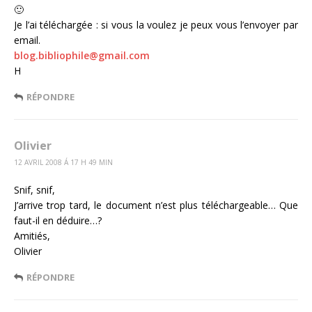
🙂
Je l’ai téléchargée : si vous la voulez je peux vous l’envoyer par
email.
blog.bibliophile@gmail.com
H
RÉPONDRE
Olivier
12 AVRIL 2008 Á 17 H 49 MIN
Snif, snif,
J’arrive trop tard, le document n’est plus téléchargeable… Que
faut-il en déduire…?
Amitiés,
Olivier
RÉPONDRE