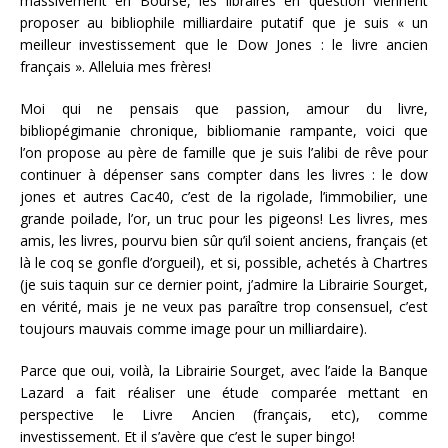
massivement en Bourse, les libraires en question viennent
proposer au bibliophile milliardaire putatif que je suis « un
meilleur investissement que le Dow Jones : le livre ancien
français ». Alleluia mes frères!
Moi qui ne pensais que passion, amour du livre,
bibliopégimanie chronique, bibliomanie rampante, voici que
l’on propose au père de famille que je suis l’alibi de rêve pour
continuer à dépenser sans compter dans les livres : le dow
jones et autres Cac40, c’est de la rigolade, l’immobilier, une
grande poilade, l’or, un truc pour les pigeons! Les livres, mes
amis, les livres, pourvu bien sûr qu’il soient anciens, français (et
là le coq se gonfle d’orgueil), et si, possible, achetés à Chartres
(je suis taquin sur ce dernier point, j’admire la Librairie Sourget,
en vérité, mais je ne veux pas paraître trop consensuel, c’est
toujours mauvais comme image pour un milliardaire).
Parce que oui, voilà, la Librairie Sourget, avec l’aide la Banque
Lazard a fait réaliser une étude comparée mettant en
perspective le Livre Ancien (français, etc), comme
investissement. Et il s’avère que c’est le super bingo!