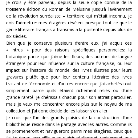
Je crois y être parvenu, depuis la seule copie connue de la
troisième édition du Roman de Mélusine jusqu’à l’avènement
de la révolution surréaliste – territoire qui m’était inconnu, je
dois l’admettre: mes étagères révèlent presque tout ce que le
génie littéraire français a transmis à la postérité depuis plus de
six siècles.
Bien que je conserve plusieurs d’entre eux, j’ai acquis ces
« intrus » pour des raisons spécifiques personnelles: la
botanique parce que j’aime les fleurs; des auteurs de langue
étrangère pour leur influence sur la culture française, ou leur
impact sur l’histoire du monde; des livres illustrés pour leurs
gravures plutôt que pour leur contenu littéraire; des livres
traitant de l’économie et d’autres encore que j’ai achetés tout
simplement parce qu’ils étaient richement reliés ou d’une
grande rareté. Je chérissais chacun pour son attrait particulier,
mais je veux me concentrer encore plus sur le noyau de ma
collection et j’ai donc décidé de les laisser s’en aller.
Je crois que l’un des grands plaisirs de la construction d’une
bibliothèque réside dans le partage avec les autres. Comme ils
se promèneront et navigueront parmi mes étagères, ceux que
j’ai toujours accueillis avec plaisir réaliseront rapidement que