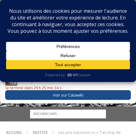
BIBLIOPHILIE.COM
LE BLOG DU BIBLIOPHILE, DES BIBLIOPHILES, DE LA
BIBLIOPHILIE ET DES LIVRES ANCIENS
LE LIVRE DU JOUR
Godefroy – Histoire de Charles VI (1663) ·
225,00 EUR
Se termine dans 29 h 25 min 33 s
Voir sur Catawiki
ACCUEIL
EDITOS
Les prix baissent ou « T’as trop de