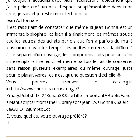
j’ai à peine créé un peu d’espace supplémentaire: dans mon
âme, je suis et je reste un collectionneur.
Jean A. Bonna ».
Il est rassurant de constater que même si Jean Bonna est un
immense bibliophile, et bien il a finalement les mêmes soucis
que les autres: des achats parfois que l’on a parfois du mal à
« assumer » avec les temps, des petites « erreurs », la difficulté
à se séparer d’un ouvrage, les compromis faits pour acquérir
un exemplaire meilleur… et même parfois le fait de conserver
sans raison plusieurs exemplaires du même ouvrage. Juste
pour le plaisir. Après, ce n’est qu’une question d’échelle 🙂
Vous pourrez trouver le catalogue
ici:http://www.christies.com/zmags/?
ZmagsPublishID=243d5aa3&SaleTitle=Important+Books+and
+Manuscripts+from+the+Library+of+Jean+A.+Bonna&SaleId=
0&GUID=&JumptoLot=
Et vous, quel est votre ouvrage préféré?
H