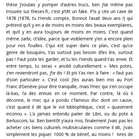
thèse j’voulais y pomper d’autres trucs, ben j’lai même pas
trouvée sur theses.fr, c’est p’têt un fake. P’is y cite un cave de
1878 (1878, tu t’rends compte, Bonnot l’avait deux ans !) qui
prétend qu’il y en a de moins en moins des beaux exemplaires,
et qu’il y en aura toujours de moins en moins. C’est quand
même zarbi, ct’idée, parce que visiblement y’en a encore plein
pour nos fouilles. C’qui est super dans ce plan, c’est qu’ce
genre de bouquins, t’as surtout pas besoin d’les lire, surtout
pas ! Faut juste les garder, et tu les r’vends quand t’as envie. Et
entre temps, tu seras « anobli culturellement ». Mes potes,
z’en reviendront pas, j’te dis ! Et pis t’as rien à faire : « faut pas
d’soin particulier ». C’est cool. J’les aurais bien mis au Port
Franc d’Genève pour être tranquille, mais l’mec qui s’en occupe
là-bas, l’a des ennuis en ce moment. Par contre, là où il
déconne, le mec qui a pondu c’fameux doc dont on cause,
c’est quand il dit que le vol bibliophilique, c’est « quasiment
inconnu ». L’a jamais entendu parler de Libri, ou du pote à
Berlusconi, lui. Ben bientôt y’aura moi, finalement j’vais pas les
acheter ces biens culturels multiséculaires comme il dit, j’vais
simplement les piquer: 1000 % de bénef, au moins ! Ivres de