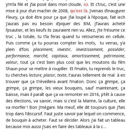
y’m’la filé et j’lai posé dans mon cloude,
ici
. Et c’truc, c’est une
mise à jour d’un machin de 2008,
qu’est là
. J’venais d’inaugurer
Fleury, ça doit être pour ça que j’lai loupé à l’époque, fait iech
j’aurais pas eu besoin d’piquer des BM, j’l’aurais acheté
l’psautier, et les keufs ils zauraient rien vu. Allez, j’te l’résume ce
truc , la totale, tu t’la feras quand tu retourneras en cellule.
Puis comme ça tu pourras compter les mots, tu verras, y’a
plein d’fois
placement, investir, investissement, posséder,
performance, marché, capitaux, amortissement, patrimoine,
valeur
, tout ça c’est bien plus cool que les moutons du film
Shaun pour se mettre à roupiller. Et l’matin, tu reprends le truc,
tu cherches
lecture, plaisir, texte
, t’auras tellement de mal à en
trouver que ça t’réveillera avant l’maton. Donc ça grimpe, ça
grimpe, ça grimpe, les vieux bouquins, sauf maintenant, ça
baisse, mais il paraît que ça va remonter en 2016, p’têt à cause
des élections, va savoir, mais si c’est la Marine, la culture, elle
va morfler ! Bon j’mégare. Ma meuf, elle dit toujours que j’fais
trop dans l’discursif. Faut juste savoir par lequel on commence,
de bouquin à acheter. Faut se décider. Alors j’ai fait un tableau
because moi aussi j’sais en faire des tableaux à la c…