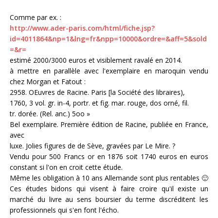
Comme par ex. :
http://www.ader-paris.com/html/fiche.jsp?
id=4011864&np=1&lng=fr&npp=10000&ordre=&aff=5&sold
=&r=
estimé 2000/3000 euros et visiblement ravalé en 2014.
à mettre en parallèle avec l'exemplaire en maroquin vendu
chez Morgan et Fatout :
2958. OEuvres de Racine. Paris [la Société des libraires),
1760, 3 vol. gr. in-4, portr. et fig. mar. rouge, dos orné, fil.
tr. dorée. (Rel. anc.) 5oo »
Bel exemplaire. Première édition de Racine, publiée en France,
avec
luxe. Jolies figures de de Sève, gravées par Le Mire. ?
Vendu pour 500 Francs or en 1876 soit 1740 euros en euros
constant si l'on en croit cette étude.
Même les obligation à 10 ans Allemande sont plus rentables 🙂
Ces études bidons qui visent à faire croire qu'il existe un
marché du livre au sens boursier du terme discréditent les
professionnels qui s'en font l'écho.