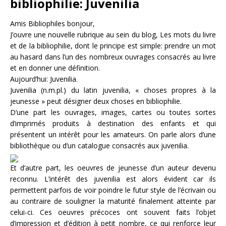
bibliophilie: Juvenilia
Amis Bibliophiles bonjour,
J’ouvre une nouvelle rubrique au sein du blog, Les mots du livre
et de la bibliophilie, dont le principe est simple: prendre un mot
au hasard dans l’un des nombreux ouvrages consacrés au livre
et en donner une définition.
Aujourd’hui: Juvenilia.
Juvenilia (n.m.pl.) du latin juvenilia, « choses propres à la
jeunesse » peut désigner deux choses en bibliophilie.
D’une part les ouvrages, images, cartes ou toutes sortes
d’imprimés produits à destination des enfants et qui
présentent un intérêt pour les amateurs. On parle alors d’une
bibliothèque ou d’un catalogue consacrés aux juvenilia.
Et d’autre part, les oeuvres de jeunesse d’un auteur devenu
reconnu. L’intérêt des juvenilia est alors évident car ils
permettent parfois de voir poindre le futur style de l’écrivain ou
au contraire de souligner la maturité finalement atteinte par
celui-ci. Ces oeuvres précoces ont souvent faits l’objet
d’impression et d’édition à petit nombre, ce qui renforce leur