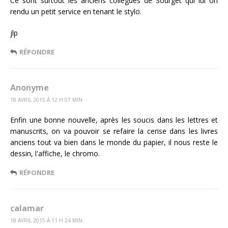
Ce sont surtout les anciens collègues de Sourget qui lui on
rendu un petit service en tenant le stylo.
jlp
RÉPONDRE
Anonyme
18 AVRIL 2015 Á 12 H 07 MIN
Enfin une bonne nouvelle, après les soucis dans les lettres et
manuscrits, on va pouvoir se refaire la cerise dans les livres
anciens tout va bien dans le monde du papier, il nous reste le
dessin, l'affiche, le chromo.
RÉPONDRE
calamar
18 AVRIL 2015 Á 11 H 24 MIN