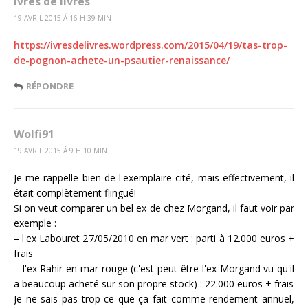
ivres de livres
19 AVRIL 2015 Á 16 H 39 MIN
https://ivresdelivres.wordpress.com/2015/04/19/tas-trop-
de-pognon-achete-un-psautier-renaissance/
RÉPONDRE
Wolfi91
19 AVRIL 2015 Á 9 H 10 MIN
Je me rappelle bien de l'exemplaire cité, mais effectivement, il
était complètement flingué!
Si on veut comparer un bel ex de chez Morgand, il faut voir par
exemple :
– l'ex Labouret 27/05/2010 en mar vert : parti à 12.000 euros +
frais
– l'ex Rahir en mar rouge (c'est peut-être l'ex Morgand vu qu'il
a beaucoup acheté sur son propre stock) : 22.000 euros + frais
Je ne sais pas trop ce que ça fait comme rendement annuel,