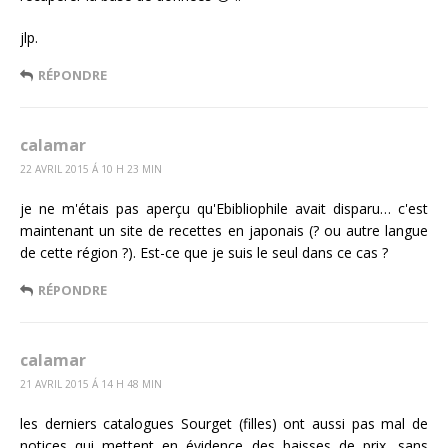
jlp.
RÉPONDRE
calamar
22 AVRIL 2015 Á 10 H 23 MIN
je ne m'étais pas aperçu qu'Ebibliophile avait disparu… c'est
maintenant un site de recettes en japonais (? ou autre langue
de cette région ?). Est-ce que je suis le seul dans ce cas ?
RÉPONDRE
calamar
21 AVRIL 2015 Á 14 H 48 MIN
les derniers catalogues Sourget (filles) ont aussi pas mal de
notices qui mettent en évidence des baisses de prix, sans