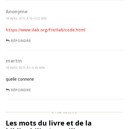
Anonyme
18 AVRIL 2015 Á 10 H 02 MIN
https://www.ilab.org/fre/ilab/code.html
RÉPONDRE
martin
18 AVRIL 2015 Á 0 H 45 MIN
quelle connerie
RÉPONDRE
à lire ensuite
Les mots du livre et de la