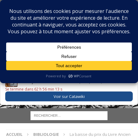
BIBLIOPHILIE.COM
LE BLOG DU BIBLIOPHILE, DES BIBLIOPHILES, DE LA
BIBLIOPHILIE ET DES LIVRES ANCIENS
LE LIVRE DU JOUR
Godefroy – Histoire de Charles VI (1663) ·
225,00 EUR
Se termine dans 62 h 56 min 11 s
Voir sur Catawiki
ACCUEIL
BIBLIOLOGIE
La baisse du prix du Livre Ancien