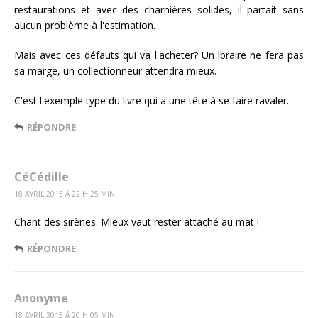
restaurations et avec des charnières solides, il partait sans
aucun problème à l'estimation.
Mais avec ces défauts qui va l'acheter? Un lbraire ne fera pas
sa marge, un collectionneur attendra mieux.
C'est l'exemple type du livre qui a une tête à se faire ravaler.
RÉPONDRE
CéCédille
18 AVRIL 2015 Á 22 H 25 MIN
Chant des sirènes. Mieux vaut rester attaché au mat !
RÉPONDRE
Anonyme
18 AVRIL 2015 Á 20 H 05 MIN