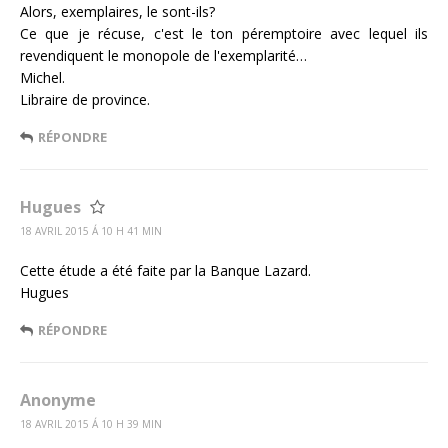
Alors, exemplaires, le sont-ils?
Ce que je récuse, c'est le ton péremptoire avec lequel ils
revendiquent le monopole de l'exemplarité…
Michel.
Libraire de province.
RÉPONDRE
Hugues
18 AVRIL 2015 Á 10 H 41 MIN
Cette étude a été faite par la Banque Lazard.
Hugues
RÉPONDRE
Anonyme
18 AVRIL 2015 Á 10 H 39 MIN