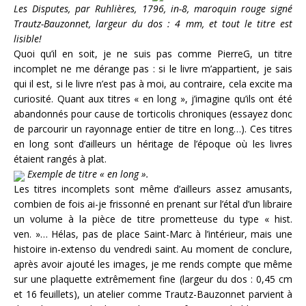
Les Disputes, par Ruhlières, 1796, in-8, maroquin rouge signé
Trautz-Bauzonnet, largeur du dos : 4 mm, et tout le titre est
lisible!
Quoi qu’il en soit, je ne suis pas comme PierreG, un titre
incomplet ne me dérange pas : si le livre m’appartient, je sais
qui il est, si le livre n’est pas à moi, au contraire, cela excite ma
curiosité. Quant aux titres « en long », j’imagine qu’ils ont été
abandonnés pour cause de torticolis chroniques (essayez donc
de parcourir un rayonnage entier de titre en long…). Ces titres
en long sont d’ailleurs un héritage de l’époque où les livres
étaient rangés à plat.
Exemple de titre « en long ».
Les titres incomplets sont même d’ailleurs assez amusants,
combien de fois ai-je frissonné en prenant sur l’étal d’un libraire
un volume à la pièce de titre prometteuse du type « hist.
ven. »… Hélas, pas de place Saint-Marc à l’intérieur, mais une
histoire in-extenso du vendredi saint. Au moment de conclure,
après avoir ajouté les images, je me rends compte que même
sur une plaquette extrêmement fine (largeur du dos : 0,45 cm
et 16 feuillets), un atelier comme Trautz-Bauzonnet parvient à