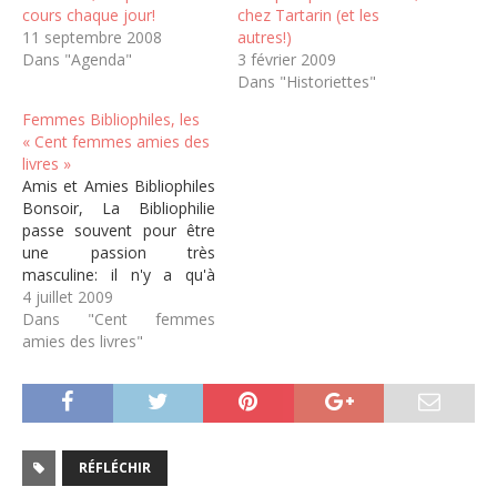
cours chaque jour!
chez Tartarin (et les
11 septembre 2008
autres!)
Dans "Agenda"
3 février 2009
Dans "Historiettes"
Femmes Bibliophiles, les
« Cent femmes amies des
livres »
Amis et Amies Bibliophiles
Bonsoir, La Bibliophilie
passe souvent pour être
une passion très
masculine: il n'y a qu'à
parcourir les travées du
4 juillet 2009
Salon du Grand Palais ou
Dans "Cent femmes
celles du marché Georges
amies des livres"
Brassens pour en être
convaincu.Les
interventions sur le blog
sont également
essentiellement
RÉFLÉCHIR
masculines d'ailleurs, et
même si les…