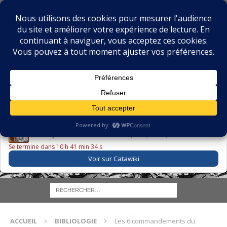
BIBLIOPHILIE.COM
LE BLOG DU BIBLIOPHILE, DES BIBLIOPHILES, DE LA
BIBLIOPHILIE ET DES LIVRES ANCIENS
LE LIVRE DU JOUR
Godefroy – Histoire de Charles VI (1663) ·
225,00 EUR
Se termine dans 10 h 41 min 34 s
Voir sur Catawiki
ACCUEIL
BIBLIOLOGIE
Les 6 commandements du