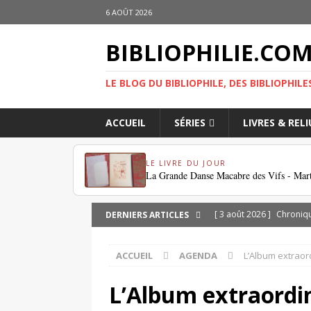
6 AOÛT 2026
BIBLIOPHILIE.CO
LE BLOG DU BIBLIOPHILE, DES BIBLIOPHILE
ACCUEIL
SÉRIES
LIVRES & REL
LE LIVRE DU JOUR
La Grande Danse Macabre des Vifs - Mar
[ 3 août 2026 ]
Chroniqu
DERNIERS ARTICLES
[ 1 août 2026 ]
eBayana 
ACCUEIL
AGENDA
L’Album extraor
[ 31 juillet 2026 ]
Dodeca
retrouver?
DIVERS
L’Album extraordi
[ 29 juillet 2026 ]
Dossier