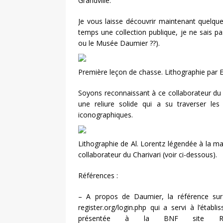
Grandville.
Je vous laisse découvrir maintenant quelqu
temps une collection publique, je ne sais pas
ou le Musée Daumier ??).
Première leçon de chasse. Lithographie par
Soyons reconnaissant à ce collaborateur du C
une reliure solide qui a su traverser l
iconographiques.
Lithographie de Al. Lorentz légendée à la m
collaborateur du Charivari (voir ci-dessous).
Références :
– A propos de Daumier, la référence sur
register.org/login.php qui a servi à l’éta
présentée à la BNF site Ric