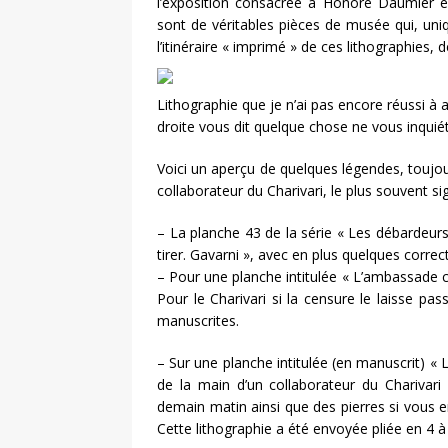
l’exposition consacrée à Honoré Daumier e
sont de véritables pièces de musée qui, uni
l’itinéraire « imprimé » de ces lithographies,
Lithographie que je n’ai pas encore réussi à a
droite vous dit quelque chose ne vous inquiét
Voici un aperçu de quelques légendes, toujour
collaborateur du Charivari, le plus souvent si
– La planche 43 de la série « Les débardeurs
tirer. Gavarni », avec en plus quelques correc
– Pour une planche intitulée « L’ambassade c
Pour le Charivari si la censure le laisse pas
manuscrites.
– Sur une planche intitulée (en manuscrit) « L
de la main d’un collaborateur du Charivari
demain matin ainsi que des pierres si vous en
Cette lithographie a été envoyée pliée en 4 à