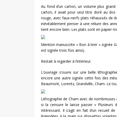
Au fond d’un carton, un volume plus grand q
carton, il avait pour seul titre doré au do
rouge, avec faux-nerfs plats réhaussés de dor
inévitablement penser à une reliure des année
tient encore bien. Les plats sont en papier m
Mention manuscrite « Bon à tirer » signée Gav
est signée trois fois ainsi).
Restait à regarder à l’intérieur.
L’ouvrage s’ouvre sur une belle lithograph
encore une autre signée cette fois des init
Beaumont, Lorentz, Grandville, Cham. Le tout
Lithographie de Cham avec de nombreuses a
si la censure le laisse passer » Plusieurs 
Intéressant. Il s’agit en fait d’un recueil d
légendées à la main sur étiquettes volante