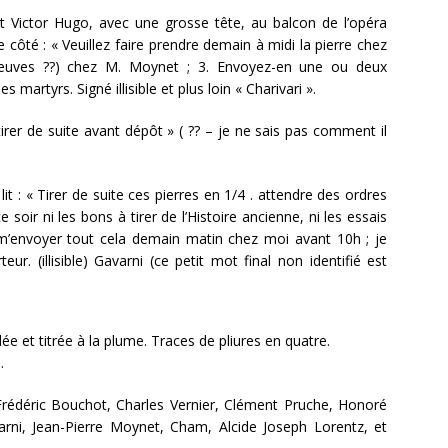
nt Victor Hugo, avec une grosse tête, au balcon de l’opéra
le côté : « Veuillez faire prendre demain à midi la pierre chez
euves ??) chez M. Moynet ; 3. Envoyez-en une ou deux
martyrs. Signé illisible et plus loin « Charivari ».
 tirer de suite avant dépôt » ( ?? – je ne sais pas comment il
t : « Tirer de suite ces pierres en 1/4 . attendre des ordres
ce soir ni les bons à tirer de l’Histoire ancienne, ni les essais
z m’envoyer tout cela demain matin chez moi avant 10h ; je
eur. (illisible) Gavarni (ce petit mot final non identifié est
 et titrée à la plume. Traces de pliures en quatre.
.
Frédéric Bouchot, Charles Vernier, Clément Pruche, Honoré
ni, Jean-Pierre Moynet, Cham, Alcide Joseph Lorentz, et