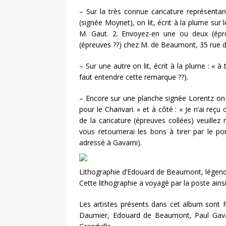
– Sur la très connue caricature représenta
(signée Moynet), on lit, écrit à la plume sur 
M. Gaut. 2. Envoyez-en une ou deux (épr
(épreuves ??) chez M. de Beaumont, 35 rue des 
– Sur une autre on lit, écrit à la plume : « à
faut entendre cette remarque ??).
– Encore sur une planche signée Lorentz on li
pour le Charivari. » et à côté : « Je n’ai reçu 
de la caricature (épreuves collées) veuille
vous retournerai les bons à tirer par le port
adressé à Gavarni).
Lithographie d’Edouard de Beaumont, légendée
Cette lithographie a voyagé par la poste ainsi
Les artistes présents dans cet album sont 
Daumier, Edouard de Beaumont, Paul Gavar