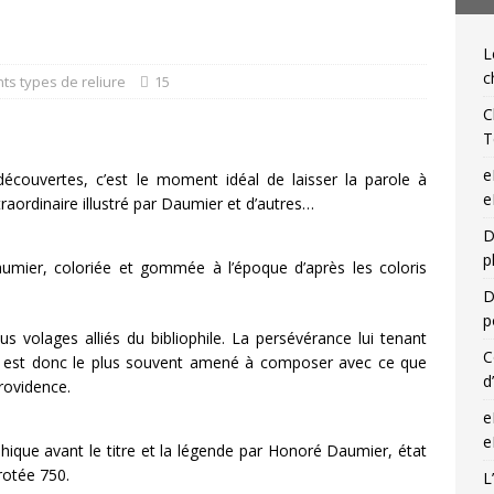
NIQUES DE L'IGLI
L
ibris… on s’en tamponne ! Une chronique de Mathieu Lenoir
c
nts types de reliure
15
C
T
e
écouvertes, c’est le moment idéal de laisser la parole à
e
raordinaire illustré par Daumier et d’autres…
D
p
aumier, coloriée et gommée à l’époque d’après les coloris
D
p
s volages alliés du bibliophile. La persévérance lui tenant
C
ile est donc le plus souvent amené à composer avec ce que
d
providence.
e
e
hique avant le titre et la légende par Honoré Daumier, état
rotée 750.
L