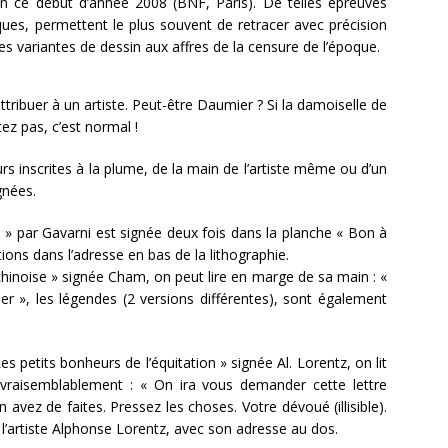
n ce début d’année 2008 (BNF, Paris). De telles épreuves
ques, permettent le plus souvent de retracer avec précision
 des variantes de dessin aux affres de la censure de l’époque.
ttribuer à un artiste. Peut-être Daumier ? Si la damoiselle de
ez pas, c’est normal !
s inscrites à la plume, de la main de l’artiste même ou d’un
gnées.
 » par Gavarni est signée deux fois dans la planche « Bon à
tions dans l’adresse en bas de la lithographie.
hinoise » signée Cham, on peut lire en marge de sa main : «
ser », les légendes (2 versions différentes), sont également
es petits bonheurs de l’équitation » signée Al. Lorentz, on lit
 vraisemblablement : « On ira vous demander cette lettre
 avez de faites. Pressez les choses. Votre dévoué (illisible).
 l’artiste Alphonse Lorentz, avec son adresse au dos.