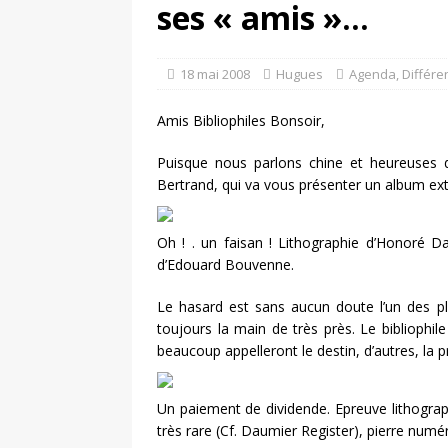
ses « amis »…
un livre
DOSSIERS CLI
[ 5 août 2026 ]
Les ex-l
18 mai 2008
Hugues
Agenda
,
Différe
DIVERS
Amis Bibliophiles Bonsoir,
Puisque nous parlons chine et heureuses d
Bertrand, qui va vous présenter un album ext
Oh ! . un faisan ! Lithographie d’Honoré D
d’Edouard Bouvenne.
Le hasard est sans aucun doute l’un des plu
toujours la main de très près. Le biblioph
beaucoup appelleront le destin, d’autres, la 
Un paiement de dividende. Epreuve lithograp
très rare (Cf. Daumier Register), pierre numé