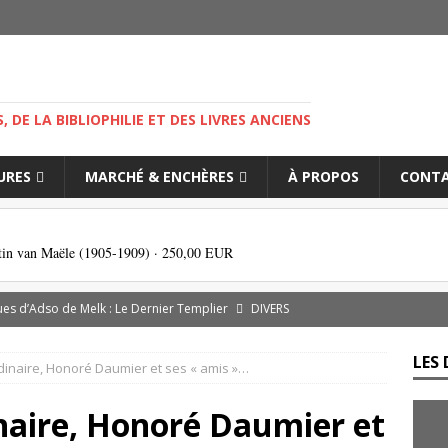
M
S, DE LA BIBLIOPHILIE ET DES LIVRES ANCIENS
IURES
MARCHÉ & ENCHÈRES
À PROPOS
CONT
tin van Maële (1905-1909) ·
250,00 EUR
es d’Adso de Melk : Le Dernier Templier
DIVERS
— Livres singuliers croisés sur eBay et Catawiki
EBAYANA
LES 
dinaire, Honoré Daumier et ses « amis »…
de.com : le vendeur, l’expert et la plateforme… comment s’y
naire, Honoré Daumier et
s cliniques de l’IGLI : la libido possidendi, ou jusqu’où aller pour