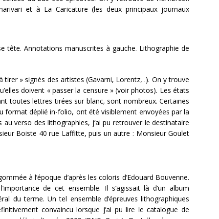
harivari et à La Caricature (les deux principaux journaux
se tête. Annotations manuscrites à gauche. Lithographie de
tirer » signés des artistes (Gavarni, Lorentz, .). On y trouve
’elles doivent « passer la censure » (voir photos). Les états
nt toutes lettres tirées sur blanc, sont nombreux. Certaines
 au format déplié in-folio, ont été visiblement envoyées par la
au verso des lithographies, j’ai pu retrouver le destinataire
nsieur Boiste 40 rue Laffitte, puis un autre : Monsieur Goulet
 gommée à l’époque d’après les coloris d’Edouard Bouvenne.
’importance de cet ensemble. Il s’agissait là d’un album
ttéral du terme. Un tel ensemble d’épreuves lithographiques
finitivement convaincu lorsque j’ai pu lire le catalogue de