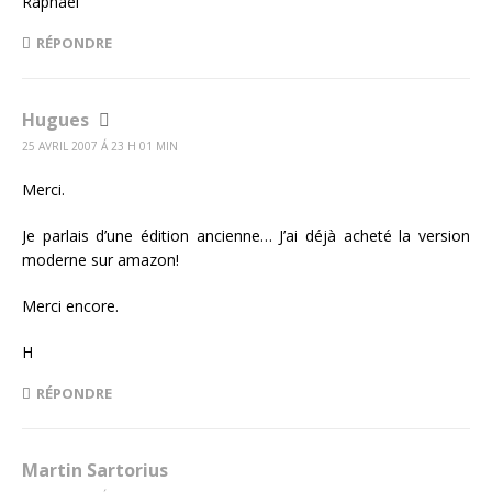
Raphael
RÉPONDRE
Hugues
25 AVRIL 2007 Á 23 H 01 MIN
Merci.
Je parlais d’une édition ancienne… J’ai déjà acheté la version
moderne sur amazon!
Merci encore.
H
RÉPONDRE
Martin Sartorius