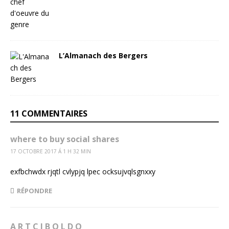
L’Almanach des Bergers
11 COMMENTAIRES
where to buy social shares
17 OCTOBRE 2017 Á 1 H 32 MIN
exfbchwdx rjqtl cvlypjq lpec ocksujvqlsgnxxy
RÉPONDRE
A R T C I B O L D O