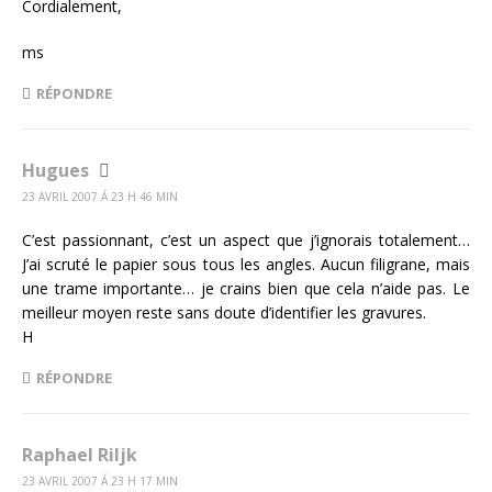
Cordialement,
ms
RÉPONDRE
Hugues
23 AVRIL 2007 Á 23 H 46 MIN
C’est passionnant, c’est un aspect que j’ignorais totalement…
J’ai scruté le papier sous tous les angles. Aucun filigrane, mais
une trame importante… je crains bien que cela n’aide pas. Le
meilleur moyen reste sans doute d’identifier les gravures.
H
RÉPONDRE
Raphael Riljk
23 AVRIL 2007 Á 23 H 17 MIN