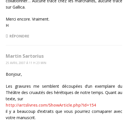
collationner… Aucune trace chez les marchands, aucune trace
sur Gallica.
Merci encore. Vraiment.
H
RÉPONDRE
Martin Sartorius
25 AVRIL 2007 Á 11 H 23 MIN
Bonjour,
Les gravures me semblent découpées d’un exemplaire du
Théâtre des cruautés des hérétiques de notre temps. Quant au
texte, sur
http://artslivres.com/ShowArticle.php?Id=154
il y a beaucoup d’extraits que vous pourriez comaparer avec
votre manuscrit.