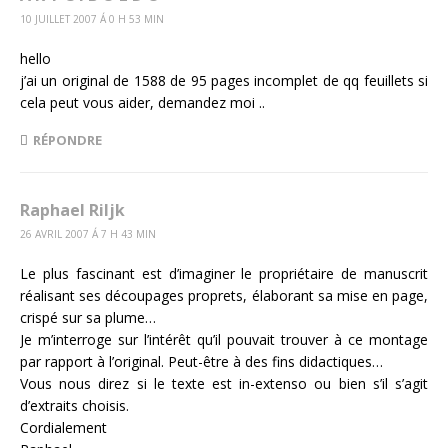
10 JUILLET 2007 Á 0 H 53 MIN
hello
j’ai un original de 1588 de 95 pages incomplet de qq feuillets si
cela peut vous aider, demandez moi ..
RÉPONDRE
Raphael Riljk
26 AVRIL 2007 Á 7 H 43 MIN
Le plus fascinant est d’imaginer le propriétaire de manuscrit
réalisant ses découpages proprets, élaborant sa mise en page,
crispé sur sa plume…
Je m’interroge sur l’intérêt qu’il pouvait trouver à ce montage
par rapport à l’original. Peut-être à des fins didactiques…
Vous nous direz si le texte est in-extenso ou bien s’il s’agit
d’extraits choisis.
Cordialement