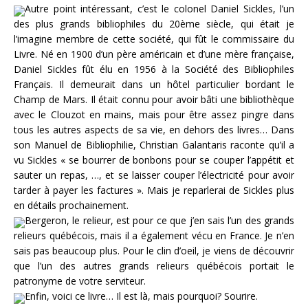
Autre point intéressant, c’est le colonel Daniel Sickles, l’un
des plus grands bibliophiles du 20ème siècle, qui était je
l’imagine membre de cette société, qui fût le commissaire du
Livre. Né en 1900 d’un père américain et d’une mère française,
Daniel Sickles fût élu en 1956 à la Société des Bibliophiles
Français. Il demeurait dans un hôtel particulier bordant le
Champ de Mars. Il était connu pour avoir bâti une bibliothèque
avec le Clouzot en mains, mais pour être assez pingre dans
tous les autres aspects de sa vie, en dehors des livres… Dans
son Manuel de Bibliophilie, Christian Galantaris raconte qu’il a
vu Sickles « se bourrer de bonbons pour se couper l’appétit et
sauter un repas, …, et se laisser couper l’électricité pour avoir
tarder à payer les factures ». Mais je reparlerai de Sickles plus
en détails prochainement.
Bergeron, le relieur, est pour ce que j’en sais l’un des grands
relieurs québécois, mais il a également vécu en France. Je n’en
sais pas beaucoup plus. Pour le clin d’oeil, je viens de découvrir
que l’un des autres grands relieurs québécois portait le
patronyme de votre serviteur.
Enfin, voici ce livre… Il est là, mais pourquoi? Sourire.