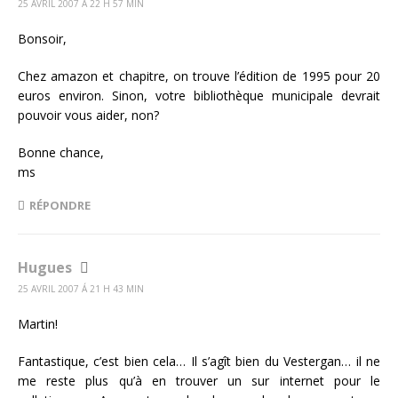
25 AVRIL 2007 Á 22 H 57 MIN
Bonsoir,
Chez amazon et chapitre, on trouve l’édition de 1995 pour 20
euros environ. Sinon, votre bibliothèque municipale devrait
pouvoir vous aider, non?
Bonne chance,
ms
RÉPONDRE
Hugues
25 AVRIL 2007 Á 21 H 43 MIN
Martin!
Fantastique, c’est bien cela… Il s’agît bien du Vestergan… il ne
me reste plus qu’à en trouver un sur internet pour le