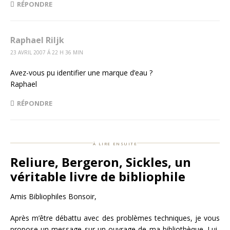
RÉPONDRE
Raphael Riljk
23 AVRIL 2007 Á 22 H 36 MIN
Avez-vous pu identifier une marque d’eau ?
Raphael
RÉPONDRE
à lire ensuite
Reliure, Bergeron, Sickles, un
véritable livre de bibliophile
Amis Bibliophiles Bonsoir,
Après m’être débattu avec des problèmes techniques, je vous
propose un message sur un ouvrage de ma bibliothèque. Lui-