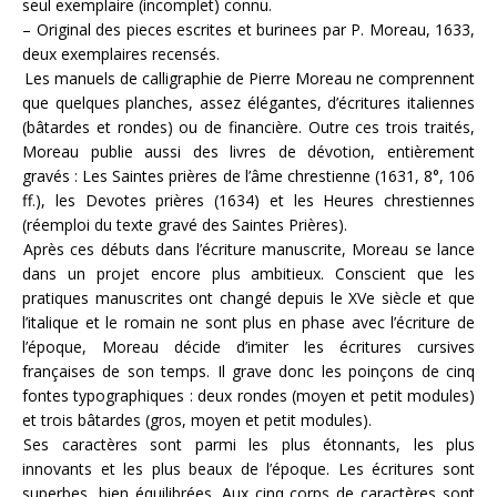
seul exemplaire (incomplet) connu.
– Original des pieces escrites et burinees par P. Moreau, 1633,
deux exemplaires recensés.
Les manuels de calligraphie de Pierre Moreau ne comprennent
que quelques planches, assez élégantes, d’écritures italiennes
(bâtardes et rondes) ou de financière. Outre ces trois traités,
Moreau publie aussi des livres de dévotion, entièrement
gravés : Les Saintes prières de l’âme chrestienne (1631, 8°, 106
ff.), les Devotes prières (1634) et les Heures chrestiennes
(réemploi du texte gravé des Saintes Prières).
Après ces débuts dans l’écriture manuscrite, Moreau se lance
dans un projet encore plus ambitieux. Conscient que les
pratiques manuscrites ont changé depuis le XVe siècle et que
l’italique et le romain ne sont plus en phase avec l’écriture de
l’époque, Moreau décide d’imiter les écritures cursives
françaises de son temps. Il grave donc les poinçons de cinq
fontes typographiques : deux rondes (moyen et petit modules)
et trois bâtardes (gros, moyen et petit modules).
Ses caractères sont parmi les plus étonnants, les plus
innovants et les plus beaux de l’époque. Les écritures sont
superbes, bien équilibrées. Aux cinq corps de caractères sont