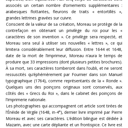
associés un certain nombre d’ornements supplémentaires :
arabesques flottantes, fleurons de traits « entortillés »,
grandes lettrines gravées sur cuivre.
Conscient de la valeur de sa création, Moreau se protège de la
contrefaçon en obtenant un privilège du roi pour les «
caractères de son invention ». Ce privilège sera respecté, et
Moreau sera seul à utiliser ses nouvelles « lettres », ce qui
limitera considérablement leur diffusion. Entre 1644 et 1648,
date de la mort de l’imprimeur, Moreau n’aura le temps de
produire que 33 impressions (dont plusieurs petites brochures).
À sa mort, ses caractères tomberont dans l’oubli, et ne seront
ressuscités qu’éphémèrement par Fournier dans son Manuel
typographique (1764), comme représentants de la « Ronde ».
Quelques uns des poinçons originaux sont conservés, aux
côtés des « Grecs du Roi », dans le cabinet des poinçons de
l’Imprimerie nationale.
Les photographies qui accompagnent cet article sont tirées de
l’Énéide de Virgile (1648, in-4°), dernier livre imprimé par Pierre
Moreau et avec ses caractères. L’édition bilingue est dédiée à
Mazarin, avec une carte dépliante et un frontispice. Ce livre est