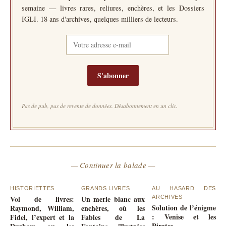
semaine — livres rares, reliures, enchères, et les Dossiers
IGLI. 18 ans d'archives, quelques milliers de lecteurs.
S'abonner
Pas de pub, pas de revente de données. Désabonnement en un clic.
— Continuer la balade —
HISTORIETTES
GRANDS LIVRES
AU HASARD DES
Vol de livres:
Un merle blanc aux
ARCHIVES
Solution de l’énigme
Raymond, William,
enchères, où les
: Venise et les
Fidel, l’expert et la
Fables de La
Pirates