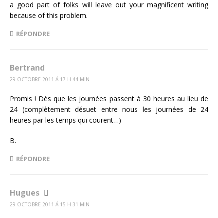
a good part of folks will leave out your magnificent writing
because of this problem.
RÉPONDRE
Bertrand
29 OCTOBRE 2011 Á 17 H 44 MIN
Promis ! Dès que les journées passent à 30 heures au lieu de
24 (complètement désuet entre nous les journées de 24
heures par les temps qui courent…)
B.
RÉPONDRE
Hugues
29 OCTOBRE 2011 Á 15 H 31 MIN