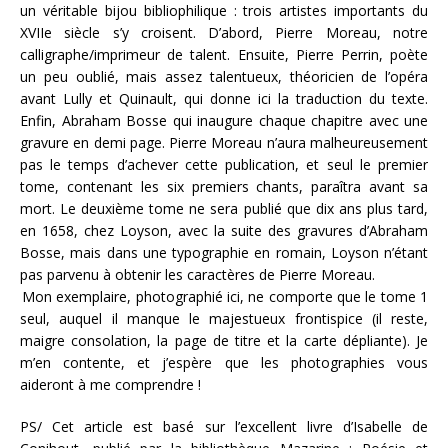
un véritable bijou bibliophilique : trois artistes importants du
XVIIe siècle s’y croisent. D’abord, Pierre Moreau, notre
calligraphe/imprimeur de talent. Ensuite, Pierre Perrin, poète
un peu oublié, mais assez talentueux, théoricien de l’opéra
avant Lully et Quinault, qui donne ici la traduction du texte.
Enfin, Abraham Bosse qui inaugure chaque chapitre avec une
gravure en demi page. Pierre Moreau n’aura malheureusement
pas le temps d’achever cette publication, et seul le premier
tome, contenant les six premiers chants, paraîtra avant sa
mort. Le deuxième tome ne sera publié que dix ans plus tard,
en 1658, chez Loyson, avec la suite des gravures d’Abraham
Bosse, mais dans une typographie en romain, Loyson n’étant
pas parvenu à obtenir les caractères de Pierre Moreau.
Mon exemplaire, photographié ici, ne comporte que le tome 1
seul, auquel il manque le majestueux frontispice (il reste,
maigre consolation, la page de titre et la carte dépliante). Je
m’en contente, et j’espère que les photographies vous
aideront à me comprendre !
PS/ Cet article est basé sur l’excellent livre d’Isabelle de