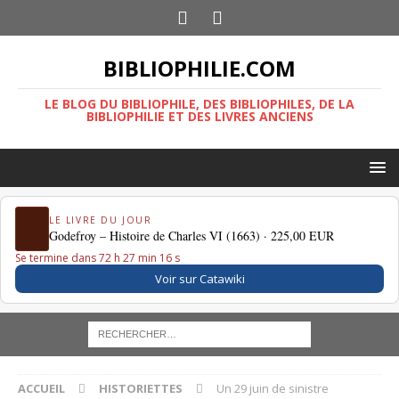
BIBLIOPHILIE.COM
LE BLOG DU BIBLIOPHILE, DES BIBLIOPHILES, DE LA
BIBLIOPHILIE ET DES LIVRES ANCIENS
LE LIVRE DU JOUR
Godefroy – Histoire de Charles VI (1663) ·
225,00 EUR
Se termine dans 72 h 27 min 15 s
Voir sur Catawiki
ACCUEIL
HISTORIETTES
Un 29 juin de sinistre