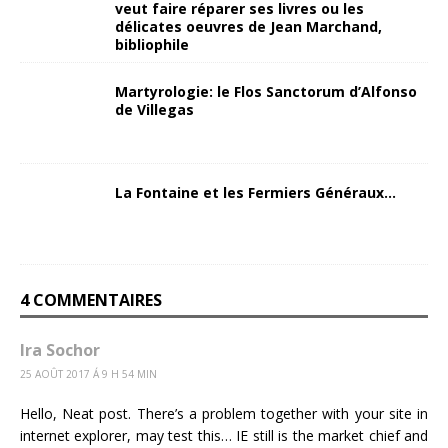
veut faire réparer ses livres ou les
délicates oeuvres de Jean Marchand,
bibliophile
Martyrologie: le Flos Sanctorum d’Alfonso
de Villegas
La Fontaine et les Fermiers Généraux…
4 COMMENTAIRES
Ira Sochor
25 AOÛT 2017 Á 9 H 54 MIN
Hello, Neat post. There’s a problem together with your site in
internet explorer, may test this… IE still is the market chief and