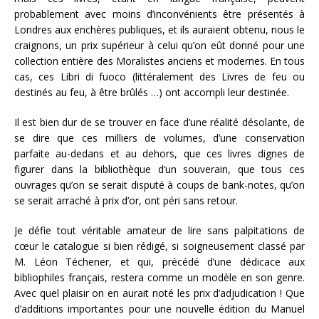
probablement avec moins d’inconvénients être présentés à
Londres aux enchères publiques, et ils auraient obtenu, nous le
craignons, un prix supérieur à celui qu’on eût donné pour une
collection entière des Moralistes anciens et modernes. En tous
cas, ces Libri di fuoco (littéralement des Livres de feu ou
destinés au feu, à être brûlés …) ont accompli leur destinée.
Il est bien dur de se trouver en face d’une réalité désolante, de
se dire que ces milliers de volumes, d’une conservation
parfaite au-dedans et au dehors, que ces livres dignes de
figurer dans la bibliothèque d’un souverain, que tous ces
ouvrages qu’on se serait disputé à coups de bank-notes, qu’on
se serait arraché à prix d’or, ont péri sans retour.
Je défie tout véritable amateur de lire sans palpitations de
cœur le catalogue si bien rédigé, si soigneusement classé par
M. Léon Téchener, et qui, précédé d’une dédicace aux
bibliophiles français, restera comme un modèle en son genre.
Avec quel plaisir on en aurait noté les prix d’adjudication ! Que
d’additions importantes pour une nouvelle édition du Manuel