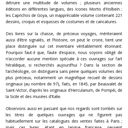
détruire une multitude de volumes ; plusieurs anciennes
éditions en différentes langues, des Icones Mortis d’Holbein ;
les Caprichos de Goya, un inappréciable volume contenant 221
dessins, croquis et esquisses de costumes et de caricatures.
Des livres sur la chasse, de précieux voyages, mériteraient
aussi d’être signalés, et l’histoire, on peut le croire, tient une
place distinguée sur cet inventaire véritablement étonnant.
Pourquoi faut-il que, faute d’espace, nous soyons obligé de
n’accorder aucune mention spéciale à ces ouvrages sur l’art
héraldique, si recherchés aujourd’hui ? Dans la section de
l’archéologie, on distinguera sans peine quelques volumes des
plus précieux, notamment un magnifique recueil de dessins
originaux (au nombre de 97), faits, en 1845, par Beauvalet de
Saint-Victor, d’après les originaux d’Herculanum, de Pompéi, de
la Sicile et des musées d’Italie.
Observons aussi en passant que nos regards sont tombés sur
les titres de quelques ouvrages qui ne figurent pas
habituellement sur les catalogues des ventes faites à Paris ;
mais ces livres, étant en langue française, peuvent