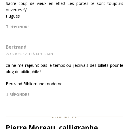
Sacré coup de vieux en effet! Les portes te sont toujours
ouvertes 🙂
Hugues
RÉPONDRE
Bertrand
29 OCTOBRE 2011 Á 14 H 10 MIN
ça ne me rajeunit pas le temps où j'écrivais des billets pour le
blog du bibliophile !
Bertrand Bibliomane moderne
RÉPONDRE
à lire ensuite
Pierre Moreau, calligraphe,