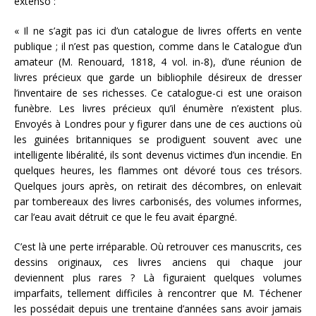
extenso :
« Il ne s’agit pas ici d’un catalogue de livres offerts en vente
publique ; il n’est pas question, comme dans le Catalogue d’un
amateur (M. Renouard, 1818, 4 vol. in-8), d’une réunion de
livres précieux que garde un bibliophile désireux de dresser
l’inventaire de ses richesses. Ce catalogue-ci est une oraison
funèbre. Les livres précieux qu’il énumère n’existent plus.
Envoyés à Londres pour y figurer dans une de ces auctions où
les guinées britanniques se prodiguent souvent avec une
intelligente libéralité, ils sont devenus victimes d’un incendie. En
quelques heures, les flammes ont dévoré tous ces trésors.
Quelques jours après, on retirait des décombres, on enlevait
par tombereaux des livres carbonisés, des volumes informes,
car l’eau avait détruit ce que le feu avait épargné.
C’est là une perte irréparable. Où retrouver ces manuscrits, ces
dessins originaux, ces livres anciens qui chaque jour
deviennent plus rares ? Là figuraient quelques volumes
imparfaits, tellement difficiles à rencontrer que M. Téchener
les possédait depuis une trentaine d’années sans avoir jamais