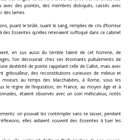
es avec des pointes, des membres disloqués, cassés avec
ec des lames.
s, puant le brûlé, suant le sang, remplies de cris d’horreur
à des Esseintes qu’elles retenaient suffoqué dans ce cabinet
aient, en sus aussi du terrible talent de cet homme, de
nnages, l’on découvrait chez ses étonnants pullulements de
une dextérité de pointe rappelant celle de Callot, mais avec
 gribouilleur, des reconstitutions curieuses de milieux et
, les moeurs au temps des Macchabées, à Rome, sous les
us le règne de l’inquisition, en France, au moyen âge et à
onnades, étaient observés avec un soin méticuleux, notés
ments: on pouvait les contempler sans se lasser, pendant
flexions, elles aidaient souvent des Esseintes à tuer les