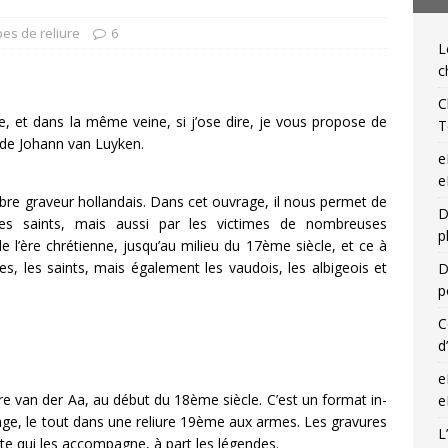
IQUES DE L'IGLI
pes de reliure
6
L
ibris… on s’en tamponne ! Une chronique de Mathieu Lenoir
c
C
e, et dans la même veine, si j’ose dire, je vous propose de
T
 de Johann van Luyken.
e
e
bre graveur hollandais. Dans cet ouvrage, il nous permet de
D
es saints, mais aussi par les victimes de nombreuses
p
e l’ère chrétienne, jusqu’au milieu du 17ème siècle, et ce à
es, les saints, mais également les vaudois, les albigeois et
D
p
C
d
e
e van der Aa, au début du 18ème siècle. C’est un format in-
e
age, le tout dans une reliure 19ème aux armes. Les gravures
L
xte qui les accompagne, à part les légendes.