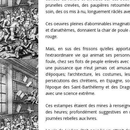
prunelles crevées, des paupières retourné
soin, des os mis à nu, longuement râclés av
Ces oeuvres pleines d’abominables imagination
et d’anathèmes, donnaient la chair de poule 
rouge.
Mais, en sus des frissons qu’elles apport
l’extraordinaire vie qui animait ses perso
foule, chez ses flots de peuple enlevés avec 
une puissance que n’eut jamais cet amusant
d’époques; l’architecture, les costumes
persécutions des chrétiens, en Espagne, so
l’époque des Saint-Barthélemy et des Drag
avec une science extrême.
Ces estampes étaient des mines à renseigne
des heures; profondément suggestives en ré
journées rebelles aux livres.