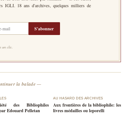
ers IGLI. 18 ans d'archives, quelques milliers de
S'abonner
 un clic.
ntinuer la balade —
ILES
AU HASARD DES ARCHIVES
été des Bibliophiles
Aux frontières de la bibliophile: les
 par Edouard Pelletan
livres médailles ou leporelli