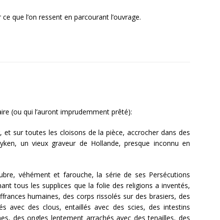
ce que l’on ressent en parcourant l’ouvrage.
ire (ou qui l’auront imprudemment prêté):
ir, et sur toutes les cloisons de la pièce, accrocher dans des
yken, un vieux graveur de Hollande, presque inconnu en
ugubre, véhément et farouche, la série de ses Persécutions
nt tous les supplices que la folie des religions a inventés,
ffrances humaines, des corps rissolés sur des brasiers, des
s avec des clous, entaillés avec des scies, des intestins
nes, des ongles lentement arrachés avec des tenailles, des