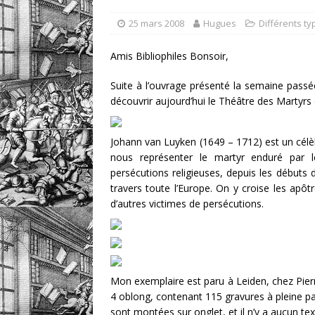
un livre
DOSSIERS CLIN
25 mars 2008
Hugues
Différents ty
[ 5 août 2026 ]
Les ex-l
Amis Bibliophiles Bonsoir,
DIVERS
Suite à l’ouvrage présenté la semaine passé
découvrir aujourd’hui le Théâtre des Martyrs
Johann van Luyken (1649 – 1712) est un célè
nous représenter le martyr enduré par l
persécutions religieuses, depuis les débuts d
travers toute l’Europe. On y croise les apôtr
d’autres victimes de persécutions.
Mon exemplaire est paru à Leiden, chez Pierr
4 oblong, contenant 115 gravures à pleine p
sont montées sur onglet, et il n’y a aucun te