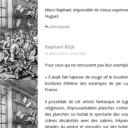
Merci Raphael. Impossible de mieux exprimer 
Hugues
RÉPONDRE
Raphael Riljk
26 MARS 2008 Á 14 H 09 MIN
Pour ceux qui ne retrouvent pas leur exempla
« Il avait fait tapisser de rouge vif le boudo
bordures d’ébène des estampes de Jan Lu
France.
Il possédait de cet artiste fantasque et l
religieuses, d’épouvantables planches contena
des planches où hurlait le spectacle des sou
crânes décalottés avec des sabres, trépané
dévidés du ventre et enroulés sur des bobi