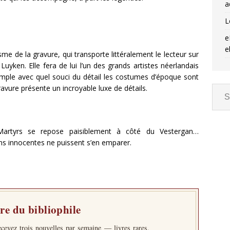
a
L
e
e
sme de la gravure, qui transporte littéralement le lecteur sur
 Luyken. Elle fera de lui l’un des grands artistes néerlandais
ple avec quel souci du détail les costumes d’époque sont
vure présente un incroyable luxe de détails.
Martyrs se repose paisiblement à côté du Vestergan…
s innocentes ne puissent s’en emparer.
tre du bibliophile
ecevez trois nouvelles par semaine — livres rares,