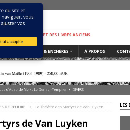
M
S, DE LA BIBLIOPHILIE ET DES LIVRES ANCIENS
IURES
MARCHÉ & ENCHÈRES
À PROPOS
CONT
tin van Maële (1905-1909) ·
250,00 EUR
es d’Adso de Melk : Le Dernier Templier
DIVERS
— Livres singuliers croisés sur eBay et Catawiki
EBAYANA
LES 
ES DE RELIURE
Le Théâtre des Martyrs de Van Luyken
de.com : le vendeur, l’expert et la plateforme… comment s’y
rtyrs de Van Luyken
rs cliniques de l’IGLI : la libido possidendi, ou jusqu’où aller pour