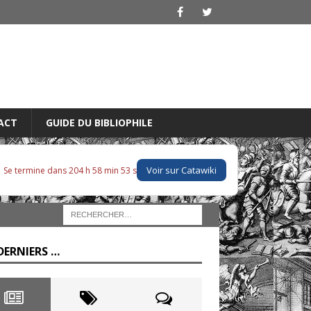
ACT
GUIDE DU BIBLIOPHILE
Voir sur Catawiki
Se termine dans 204 h 58 min 52 s
DERNIERS …