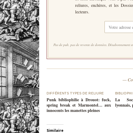
reliures, enchères, et les Dossi
lecteurs.
Pas de pub, pas de revente de données. Désabonnement en
— Co
DIFFÉRENTS TYPES DE RELIURE
BIBLIOPH
Punk bibliophilie à Drouot: fuck,
La Soci
spring break et Marmontel… aux
lyonnais,
innocents les manettes pleines
Similaire