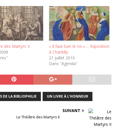
e des Martyrs II
« Il faut tuer le roi »…. Exposition
2008
à Chantilly
vres"
21 juillet 2010
Dans "Agenda"
S DE LA BIBLIOPHILIE
UN LIVRE À L'HONNEUR
SUIVANT
Le Théâtre des Martyrs II