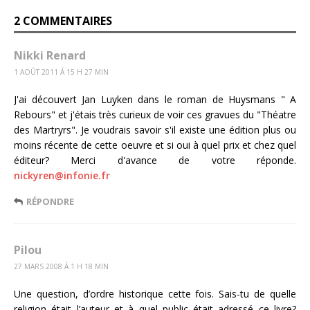
2 COMMENTAIRES
Nikki Renard
1 AOÛT 2011 Á 15 H 27 MIN
J'ai découvert Jan Luyken dans le roman de Huysmans " A
Rebours" et j'étais très curieux de voir ces gravues du "Théatre
des Martryrs". Je voudrais savoir s'il existe une édition plus ou
moins récente de cette oeuvre et si oui à quel prix et chez quel
éditeur? Merci d'avance de votre réponde.
nickyren@infonie.fr
RÉPONDRE
Pilou
27 MARS 2008 Á 1 H 18 MIN
Une question, d’ordre historique cette fois. Sais-tu de quelle
religion était l’auteur et à quel public était adressé ce livre?