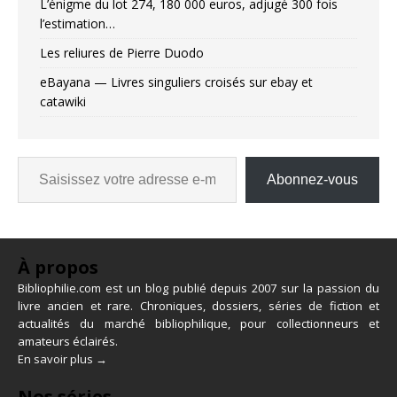
L’énigme du lot 274, 180 000 euros, adjugé 300 fois
l’estimation…
Les reliures de Pierre Duodo
eBayana — Livres singuliers croisés sur ebay et
catawiki
Abonnez-vous
À propos
Bibliophilie.com est un blog publié depuis 2007 sur la passion du
livre ancien et rare. Chroniques, dossiers, séries de fiction et
actualités du marché bibliophilique, pour collectionneurs et
amateurs éclairés.
En savoir plus →
Nos séries