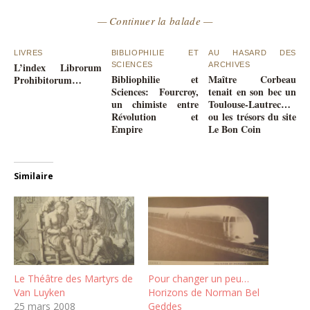
— Continuer la balade —
LIVRES
BIBLIOPHILIE ET
AU HASARD DES
L’index Librorum
SCIENCES
ARCHIVES
Bibliophilie et
Maître Corbeau
Prohibitorum…
Sciences: Fourcroy,
tenait en son bec un
un chimiste entre
Toulouse-Lautrec…
Révolution et
ou les trésors du site
Empire
Le Bon Coin
Similaire
Le Théâtre des Martyrs de
Pour changer un peu…
Van Luyken
Horizons de Norman Bel
25 mars 2008
Geddes