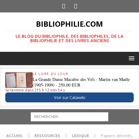
BIBLIOPHILIE.COM
LE BLOG DU BIBLIOPHILE, DES BIBLIOPHILES, DE LA
BIBLIOPHILIE ET DES LIVRES ANCIENS
LE LIVRE DU JOUR
La Grande Danse Macabre des Vifs - Martin van Maële
(1905-1909) ·
250,00 EUR
Se termine dans 215 h 12 min 54 s
Voir sur Catawiki
ACCUEIL
RESSOURCES
LEXIQUE
Papiers décorés,