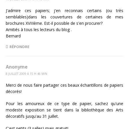
J'admire ces papiers; j'en reconnais certains (ou très
semblables)dans les couvertures de certaines de mes
brochures XVIIIème. Est-il possible de s'en procurer?
Amitiés à tous les lecteurs du blog .
Bernard
RÉPONDRE
Anonyme
8 JUILLET 2009 Á 15 H 46 MIN
Merci de nous faire partager ces beaux échantillons de papiers
décorés!
Pour les amoureux de ce type de papier, sachez qu'une
modeste exposition se tient dans la bibliothèque des Arts
décoratifs jusqu'au 31 juillet.
C'est petits (3 salles) mais gratuit!