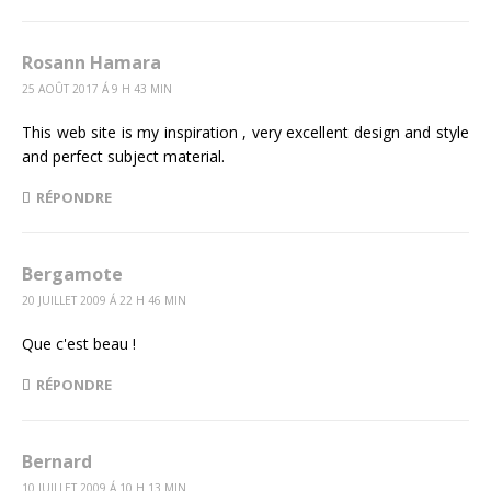
Rosann Hamara
25 AOÛT 2017 Á 9 H 43 MIN
This web site is my inspiration , very excellent design and style
and perfect subject material.
RÉPONDRE
Bergamote
20 JUILLET 2009 Á 22 H 46 MIN
Que c'est beau !
RÉPONDRE
Bernard
10 JUILLET 2009 Á 10 H 13 MIN