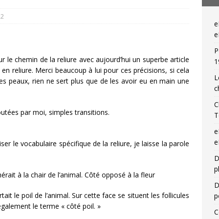
— Livres singuliers croisés sur eBay et Catawiki
EBAYANA
22
e
— Livres singuliers croisés sur eBay et Catawiki
EBAYANA
e
P
 le chemin de la reliure avec aujourd’hui un superbe article
1
és en reliure. Merci beaucoup à lui pour ces précisions, si cela
L
es peaux, rien ne sert plus que de les avoir eu en main une
c
C
outées par moi, simples transitions.
T
e
e
er le vocabulaire spécifique de la reliure, je laisse la parole
D
p
rait à la chair de l’animal. Côté opposé à la fleur
D
it le poil de l’animal. Sur cette face se situent les follicules
p
 également le terme « côté poil. »
C