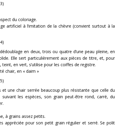
aspect du coloriage.
artificiel à l’imitation de la chèvre (convient surtout à la
e dédoublage en deux, trois ou quatre d’une peau pleine, en
ide. Elle sert particulièrement aux pièces de titre, et, pour
teint, en vert, s’utilise pour les coiffes de registre.
té chair, en « daim »
s et une chair serrée beaucoup plus résistante que celle du
; suivant les espèces, son grain peut-être rond, carré, du
r.
, à grains assez petits.
s appréciée pour son petit grain régulier et serré. Se polit