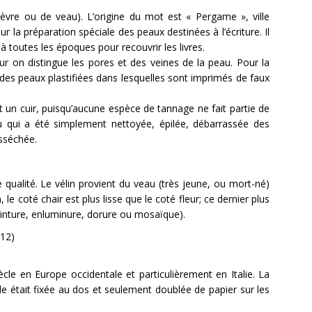
èvre ou de veau). L’origine du mot est « Pergame », ville
 la préparation spéciale des peaux destinées à l’écriture. Il
é à toutes les époques pour recouvrir les livres.
eur on distingue les pores et des veines de la peau. Pour la
 des peaux plastifiées dans lesquelles sont imprimés de faux
 un cuir, puisqu’aucune espèce de tannage ne fait partie de
u qui a été simplement nettoyée, épilée, débarrassée des
esséchée.
qualité. Le vélin provient du veau (très jeune, ou mort-né)
 le coté chair est plus lisse que le coté fleur; ce dernier plus
einture, enluminure, dorure ou mosaïque).
ècle en Europe occidentale et particulièrement en Italie. La
elle était fixée au dos et seulement doublée de papier sur les