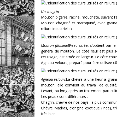
Un chagrin
Mouton bigarré, raciné, moucheté, suivant l’
Mouton chagriné et maroquiné, avec grainage 
reliure industrielle).
Mouton (Basane)
Peau sciée, s’obtient par l
général de mouton. Le côté fleur est plus sol
cet usage, est striée en largeur. Le côté chair, 
Agneau-velours, préparé pour être utilisée cô
Agneau-velours
La chèvre a une fleur à grain
mouton, elle convient au travail de qualité
Levant, ou long après un traitement particulie
Les peaux sont différentes :
Chagrin, chèvre de nos pays, la plus commune
Chèvre Madras, d’origine exotique (Inde), trè
très bien.