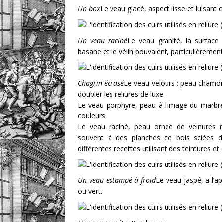
Un box
Le veau glacé, aspect lisse et luisant
Un veau raciné
Le veau granité, la surface 
basane et le vélin pouvaient, particulièremen
Chagrin écrasé
Le veau velours : peau chamo
doubler les reliures de luxe.
Le veau porphyre, peau à l’image du marb
couleurs.
Le veau raciné, peau ornée de veinures r
souvent à des planches de bois sciées d
différentes recettes utilisant des teintures e
Un veau estampé à froid
Le veau jaspé, a l’a
ou vert.