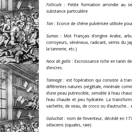
Follicule :
Petite formation arrondie au sei
substance particulière
Tan :
Ecorce de chêne pulvérisée utilisée pour
Sumac :
Mot Français d’origine Arabe, arb
corroyeurs, vénéneux, radicant, vernis du Ja
la tannerie, etc.)
Noix de galle :
Excroissance riche en tanin de l
d’encres.
Tannage :
est l’opération qui consiste à tra
différentes natures (végétale, minérale com
d’une peau putrescible, sensible à l’eau chau
l’eau chaude et peu hydratée. La transforma
vachette, de veau, de croco ou d’autruche… e
Galuchat :
nom de l’inventeur, décédé en 177
sélaciens (squales, raie)