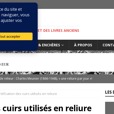
M
S, DE LA BIBLIOPHILIE ET DES LIVRES ANCIENS
IURES
MARCHÉ & ENCHÈRES
À PROPOS
CONT
0 EUR
 de relieur : Charles Meunier (1866-1948), « une reliure par jour »!
LES 
ntification des cuirs utilisés en reliure
ibris… on s’en tamponne ! Une chronique de Mathieu Lenoir
 cuirs utilisés en reliure
es d’Adso de Melk : Le Dernier Templier
DIVERS