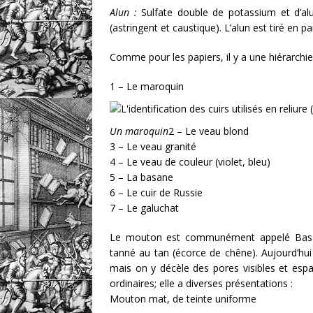
Alun :
Sulfate double de potassium et d’alu
(astringent et caustique). L’alun est tiré en par
Comme pour les papiers, il y a une hiérarchie 
1 – Le maroquin
Un maroquin
2 – Le veau blond
3 – Le veau granité
4 – Le veau de couleur (violet, bleu)
5 – La basane
6 – Le cuir de Russie
7 – Le galuchat
Le mouton est communément appelé Basane
tanné au tan (écorce de chêne). Aujourd’hui
mais on y décèle des pores visibles et espac
ordinaires; elle a diverses présentations :
Mouton mat, de teinte uniforme