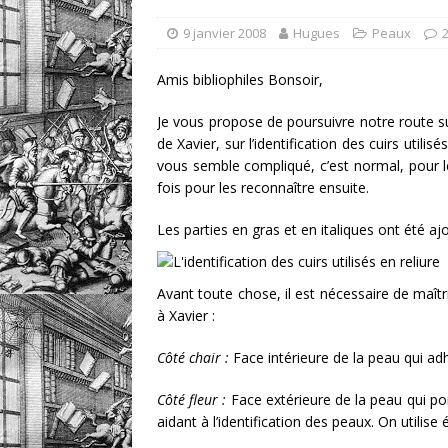
[ 1 août 2026 ]
eBayana 
9 janvier 2008
Hugues
Peaux
[ 8 août 2026 ]
eBayana 
Amis bibliophiles Bonsoir,
Je vous propose de poursuivre notre route sur
de Xavier, sur l’identification des cuirs utilis
vous semble compliqué, c’est normal, pour l
fois pour les reconnaître ensuite.
Les parties en gras et en italiques ont été aj
Avant toute chose, il est nécessaire de maîtris
à Xavier :
Côté chair :
Face intérieure de la peau qui adhé
Côté fleur :
Face extérieure de la peau qui porta
aidant à l’identification des peaux. On utilise