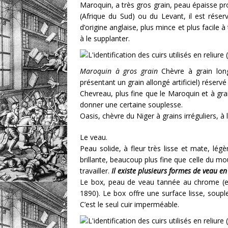
Maroquin, a très gros grain, peau épaisse p
(Afrique du Sud) ou du Levant, il est réser
d’origine anglaise, plus mince et plus facile
à le supplanter.
Maroquin à gros grain
Chèvre à grain long
présentant un grain allongé artificiel) réservé 
Chevreau, plus fine que le Maroquin et à gra
donner une certaine souplesse.
Oasis, chèvre du Niger à grains irréguliers, à 
Le veau.
Peau solide, à fleur très lisse et mate, lég
brillante, beaucoup plus fine que celle du mou
travailler.
Il existe plusieurs formes de veau en 
Le box, peau de veau tannée au chrome (et
1890). Le box offre une surface lisse, souple
C’est le seul cuir imperméable.