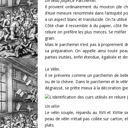
Un veau jaspé
Le Parchemin.
Il provient ordinairement du mouton (de ch
d’Asie mineure renommée dans l’antiquité pour
a un aspect blanc et translucide. On l’a utilis
Côté chair il ressemble à du papier, côté fl
reliure on préfère les plus minces. Se méfier
grain.
Mais le parchemin n’est pas à proprement dit
sa préparation. On appelle ainsi toute pea
parties inutiles, enfin étendue, égalisée et d
Le Vélin.
Il se présente comme un parchemin de belle 
ou de la chèvre. Dans le parchemin et le vélin,
dégraissé, se prête mieux à la décoration (p
Un vélin
Le vélin souple, répandu au XVII et XVIIIe si
peau de vélin n’était pas collée sur carton, 
plats.