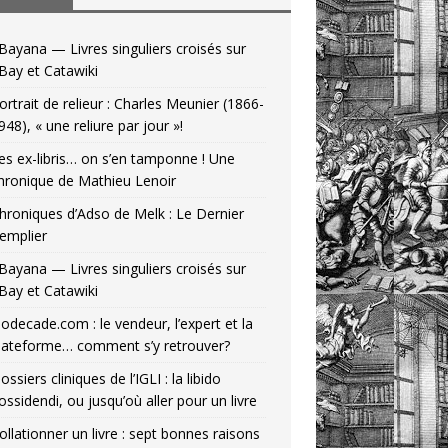
Bayana — Livres singuliers croisés sur
Bay et Catawiki
ortrait de relieur : Charles Meunier (1866-
948), « une reliure par jour »!
es ex-libris… on s’en tamponne ! Une
hronique de Mathieu Lenoir
hroniques d’Adso de Melk : Le Dernier
emplier
Bayana — Livres singuliers croisés sur
Bay et Catawiki
odecade.com : le vendeur, l’expert et la
lateforme… comment s’y retrouver?
ossiers cliniques de l’IGLI : la libido
ossidendi, ou jusqu’où aller pour un livre
ollationner un livre : sept bonnes raisons