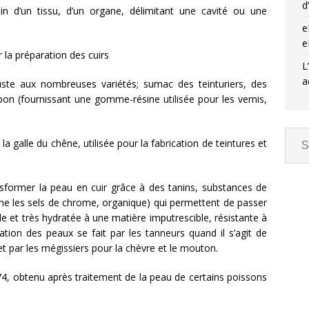
d
n d’un tissu, d’un organe, délimitant une cavité ou une
e
e
 la préparation des cuirs
L
a
uste aux nombreuses variétés; sumac des teinturiers, des
pon (fournissant une gomme-résine utilisée pour les vernis,
a galle du chêne, utilisée pour la fabrication de teintures et
nsformer la peau en cuir grâce à des tanins, substances de
me les sels de chrome, organique) qui permettent de passer
de et très hydratée à une matière imputrescible, résistante à
tion des peaux se fait par les tanneurs quand il s’agit de
t par les mégissiers pour la chèvre et le mouton.
4, obtenu après traitement de la peau de certains poissons