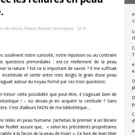
.
P
 de relieur : Charles Meunier (1866-1948), « une reliure par jour »!
1
es de reliure
,
Peaux
,
Reliure
,
Techniques
4
L
c
C
T
les soulèvent notre curiosité, notre répulsion ou au contraire
rois questions primordiales : est-ce réellement de la peau
e
r la nature ? Est-ce si important de savoir ? Il me suffisait
e
e incertitude et sentir entre mes doigts le grain d’une peau
D
vaguait autour du noyau formé par ces trois questions:
p
trésor cette possibilité que peut-être, il s’agissait bien de
D
ntastique ! – ou devais-je en acquérir la certitude ? Sans
p
tère. C’est d’ailleurs l’ADN de ma bibliothèque…
C
 reliés en peau humaine. J’achetais le premier à un libraire
d
r feuillet assure que, « selon les précédents propriétaires
e
traitée à la façon de la peau de truie) ». Ce livre de Jean Wier