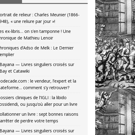
ortrait de relieur : Charles Meunier (1866-
948), « une reliure par jour »!
es ex-libris… on s’en tamponne ! Une
hronique de Mathieu Lenoir
hroniques d’Adso de Melk : Le Dernier
emplier
Bayana — Livres singuliers croisés sur
Bay et Catawiki
odecade.com : le vendeur, l’expert et la
lateforme… comment s’y retrouver?
ossiers cliniques de l’IGLI : la libido
ossidendi, ou jusqu’où aller pour un livre
ollationner un livre : sept bonnes raisons
’arrêter de perdre votre temps
Bayana — Livres singuliers croisés sur