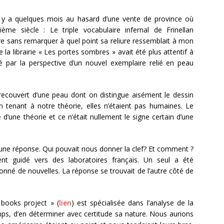
l y a quelques mois au hasard d’une vente de province où
ème siècle : Le triple vocabulaire infernal de Frinellan
livre sans remarquer à quel point sa reliure ressemblait à mon
 la librairie « Les portes sombres » avait été plus attentif à
té par la perspective d’un nouvel exemplaire relié en peau
 recouvert d’une peau dont on distingue aisément le dessin
en tenant à notre théorie, elles n’étaient pas humaines. Le
e d’une théorie et ce n’était nullement le signe certain d’une
d’une réponse. Qui pouvait nous donner la clef? Et comment ?
ment guidé vers des laboratoires français. Un seul a été
donné de nouvelles. La réponse se trouvait de l’autre côté de
 books project » (
lien
) est spécialisée dans l’analyse de la
mps, d’en déterminer avec certitude sa nature. Nous aurions