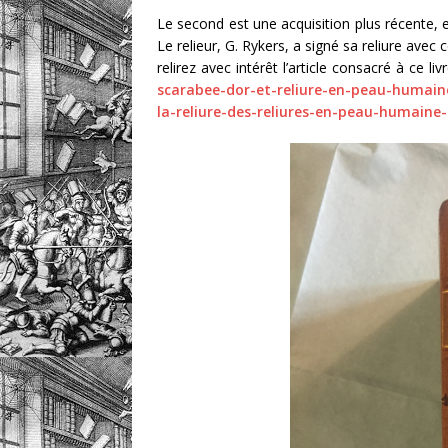
Le second est une acquisition plus récente, 
Le relieur, G. Rykers, a signé sa reliure avec
relirez avec intérêt l’article consacré à ce livr
scarabee-dor-et-reliure-en-peau-humain
la-reliure-des-reliures-en-peau-humaine-