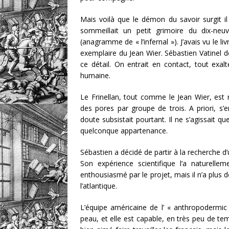
Mais voilà que le démon du savoir surgit i
sommeillait un petit grimoire du dix-neuvi
(anagramme de « l’infernal »). J’avais vu le 
exemplaire du Jean Wier. Sébastien Vatinel de
ce détail. On entrait en contact, tout exal
humaine.
Le Frinellan, tout comme le Jean Wier, est
des pores par groupe de trois. A priori, s’
doute subsistait pourtant. Il ne s’agissait qu
quelconque appartenance.
Sébastien a décidé de partir à la recherche 
Son expérience scientifique l’a naturelle
enthousiasmé par le projet, mais il n’a plus 
l’atlantique.
L’équipe américaine de l’ « anthropodermic
peau, et elle est capable, en très peu de te