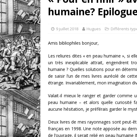
humaine? Epilogue
retrouver?
DIVERS
[ 7 août 2026 ]
Portrait
9 juillet 2018
Hugues
Différents typ
DIVERS
Amis bibliophiles bonjour,
Les reliures dites « en peau humaine », si el
un très inexplicable attrait, engendrent t
humaine ? Quelles solutions pour en détermine
de saisir l’un de mes livres auréolé de cett
étrange. Invariablement, mon imagination di
Valait-il mieux le ranger et garder comme un 
peau humaine – et alors quelle curiosité fa
aucune hésitation, je préférais garder le mys
Deux livres de mes rayonnages sont peut-être
français en 1998. Une note apposée au dernie
de l’ouvrage, il serait relié en peau humaine (