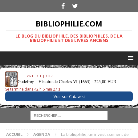
BIBLIOPHILIE.COM
LE BLOG DU BIBLIOPHILE, DES BIBLIOPHILES, DE LA
BIBLIOPHILIE ET DES LIVRES ANCIENS
LE LIVRE DU JOUR
Godefroy – Histoire de Charles VI (1663) ·
225,00 EUR
Se termine dans 42 h 6 min 26 s
Voir sur Catawiki
ACCUEIL
AGENDA
La bibliophilie, un investissement de