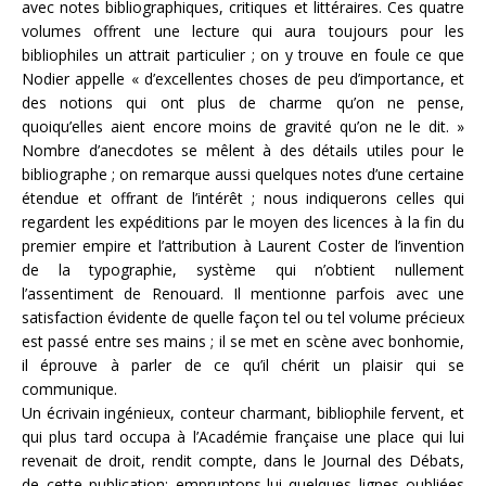
avec notes bibliographiques, critiques et littéraires. Ces quatre
volumes offrent une lecture qui aura toujours pour les
bibliophiles un attrait particulier ; on y trouve en foule ce que
Nodier appelle « d’excellentes choses de peu d’importance, et
des notions qui ont plus de charme qu’on ne pense,
quoiqu’elles aient encore moins de gravité qu’on ne le dit. »
Nombre d’anecdotes se mêlent à des détails utiles pour le
bibliographe ; on remarque aussi quelques notes d’une certaine
étendue et offrant de l’intérêt ; nous indiquerons celles qui
regardent les expéditions par le moyen des licences à la fin du
premier empire et l’attribution à Laurent Coster de l’invention
de la typographie, système qui n’obtient nullement
l’assentiment de Renouard. Il mentionne parfois avec une
satisfaction évidente de quelle façon tel ou tel volume précieux
est passé entre ses mains ; il se met en scène avec bonhomie,
il éprouve à parler de ce qu’il chérit un plaisir qui se
communique.
Un écrivain ingénieux, conteur charmant, bibliophile fervent, et
qui plus tard occupa à l’Académie française une place qui lui
revenait de droit, rendit compte, dans le Journal des Débats,
de cette publication; empruntons-lui quelques lignes oubliées