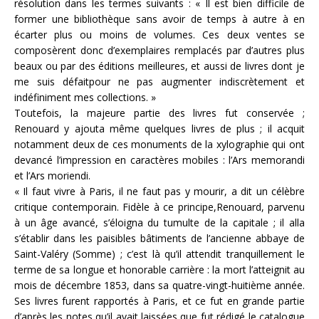
résolution dans les termes suivants : « Il est bien difficile de
former une bibliothèque sans avoir de temps à autre à en
écarter plus ou moins de volumes. Ces deux ventes se
composèrent donc d’exemplaires remplacés par d’autres plus
beaux ou par des éditions meilleures, et aussi de livres dont je
me suis défaitpour ne pas augmenter indiscrètement et
indéfiniment mes collections. »
Toutefois, la majeure partie des livres fut conservée ;
Renouard y ajouta même quelques livres de plus ; il acquit
notamment deux de ces monuments de la xylographie qui ont
devancé l’impression en caractères mobiles : l’Ars memorandi
et l’Ars moriendi.
« Il faut vivre à Paris, il ne faut pas y mourir, a dit un célèbre
critique contemporain. Fidèle à ce principe,Renouard, parvenu
à un âge avancé, s’éloigna du tumulte de la capitale ; il alla
s’établir dans les paisibles bâtiments de l’ancienne abbaye de
Saint-Valéry (Somme) ; c’est là qu’il attendit tranquillement le
terme de sa longue et honorable carrière : la mort l’atteignit au
mois de décembre 1853, dans sa quatre-vingt-huitième année.
Ses livres furent rapportés à Paris, et ce fut en grande partie
d’après les notes qu’il avait laissées que fut rédigé le catalogue