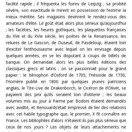
facilité rapide ; il fréquenta les foires de Leipzig ; sa probité
sévère, son exactitude le mirent en possession de l’estime la
mieux méritée. Ses magasins devinrent le rendez-vous des
amateurs d’élite. Le goût était alors plus sérieux qu’aujourd’hui
; les facéties, les heures gothiques, les plaquettes françaises
du XVe et du XVIe siècle, les poètes de la Renaissance, les
reliures de Le Gascon, de Duseuil, de Pasdeloup, étaient loin
d’exciter l’enthousiasme avec lequel on les envisage depuis
quelques années, en se les disputant à coups de billets de
banque. On demandait alors les plus belles éditions des
classiques grecs et latins ; on se passionnait pour le grand
papier : le Xénophon d’Oxford de 1705, l’Hésiode de 1730,
l’Homère publié en 1800 par quelques jeunes patriciens
anglais, le Tite-Live de Drakenborch, le Cicéron de d’Olivet, se
payaient des prix qu’ils seraient loin d’obtenir ; les beaux
volumes mis au jour à Parme par Bodoni étaient demandés
avec avidité, et Renouards’était empressé de lier des relations
avec cet habile typographe que, le premier, il fit connaître en
France. Les bibliophiles d’alors n’étaient-ils pas plus sérieux que
ceux de nos jours ? Les objets de leurs attachements ne