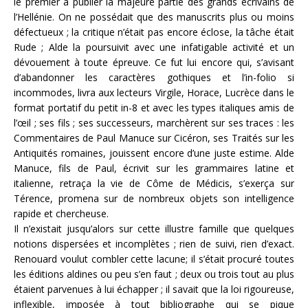
le premier à publier la majeure partie des grands écrivains de
l’Hellénie. On ne possédait que des manuscrits plus ou moins
défectueux ; la critique n’était pas encore éclose, la tâche était
Rude ; Alde la poursuivit avec une infatigable activité et un
dévouement à toute épreuve. Ce fut lui encore qui, s’avisant
d’abandonner les caractères gothiques et l’in-folio si
incommodes, livra aux lecteurs Virgile, Horace, Lucrèce dans le
format portatif du petit in-8 et avec les types italiques amis de
l’œil ; ses fils ; ses successeurs, marchèrent sur ses traces : les
Commentaires de Paul Manuce sur Cicéron, ses Traités sur les
Antiquités romaines, jouissent encore d’une juste estime. Alde
Manuce, fils de Paul, écrivit sur les grammaires latine et
italienne, retraça la vie de Côme de Médicis, s’exerça sur
Térence, promena sur de nombreux objets son intelligence
rapide et chercheuse.
Il n’existait jusqu’alors sur cette illustre famille que quelques
notions dispersées et incomplètes ; rien de suivi, rien d’exact.
Renouard voulut combler cette lacune; il s’était procuré toutes
les éditions aldines ou peu s’en faut ; deux ou trois tout au plus
étaient parvenues à lui échapper ; il savait que la loi rigoureuse,
inflexible, imposée à tout bibliographe qui se pique