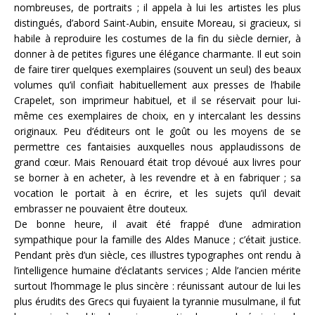
nombreuses, de portraits ; il appela à lui les artistes les plus
distingués, d’abord Saint-Aubin, ensuite Moreau, si gracieux, si
habile à reproduire les costumes de la fin du siècle dernier, à
donner à de petites figures une élégance charmante. Il eut soin
de faire tirer quelques exemplaires (souvent un seul) des beaux
volumes qu’il confiait habituellement aux presses de l’habile
Crapelet, son imprimeur habituel, et il se réservait pour lui-
même ces exemplaires de choix, en y intercalant les dessins
originaux. Peu d’éditeurs ont le goût ou les moyens de se
permettre ces fantaisies auxquelles nous applaudissons de
grand cœur. Mais Renouard était trop dévoué aux livres pour
se borner à en acheter, à les revendre et à en fabriquer ; sa
vocation le portait à en écrire, et les sujets qu’il devait
embrasser ne pouvaient être douteux.
De bonne heure, il avait été frappé d’une admiration
sympathique pour la famille des Aldes Manuce ; c’était justice.
Pendant près d’un siècle, ces illustres typographes ont rendu à
l’intelligence humaine d’éclatants services ; Alde l’ancien mérite
surtout l’hommage le plus sincère : réunissant autour de lui les
plus érudits des Grecs qui fuyaient la tyrannie musulmane, il fut