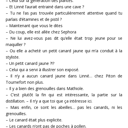
– Celui sur la génération des plantes.
– Et Linné l’aurait entrainé dans une cave ?
– Tu ne l’as pas trouvée particulièrement attentive quand tu
parlais d’étamines et de pistil ?
– Maintenant que vous le dites
– Du coup, elle est allée chez Sephora
– Ne lui avez-vous pas dit qu’elle était trop jeune pour se
maquiller ?
– Ou elle a acheté un petit canard jaune qui m’a conduit à la
styliste.
– Un petit canard jaune ?!?
– Celui qui a servi à illustrer son exposé.
– Il n’y a aucun canard jaune dans Linné… chez Piton de
Tournefort non plus.
– Il y a bien des grenouilles dans Mathiole.
– C’est plutôt la fin qui est intéressante, la partie sur la
distillation. – Il n’y a que toi que ça intéresse ici.
– Mais enfin, ce sont les abeilles… pas les canards, ni les
grenouilles.
– Le canard était plus explicite.
– Les canards n’ont pas de poches à pollen.