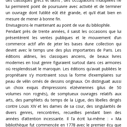
des classiques grecs et latins ; des occupations multipliées ne
lui permirent point de poursuivre avec activité et de terminer
un ouvrage dont l’utilité eût été grande, et qu’il était bien en
mesure de mener à bonne fin.
Envisageons-le maintenant au point de vue du bibliophile.
Pendant près de trente années, il saisit les occasions que lui
présentèrent les ventes publiques et le mouvement d’un
commerce actif afin de jeter les bases dune collection qui
devint avec le temps une des plus importantes de Paris. Les
éditions aldines, les classiques anciens, de beaux livres
modernes en tout genre figuraient surtout dans ces armoires
où resplendissait le maroquin. Les éditions qu’avait publiées le
propriétaire s’y montraient sous la forme d’exemplaires sur
peau de vélin ornés de dessins originaux. On distinguait aussi
un choix exquis d’impressions elzéviriennes (plus de 50
volumes non rognés), de somptueux ouvrages relatifs aux
arts, des pamphlets du temps de la Ligue, des libelles dirigés
contre Louis XIV et les dames de sa cour, des singularités de
divers genres, rencontrées, recueillies pendant bien des
années d’attention incessante. Il l’a écrit lui-même : « Ma
bibliothèque fut commencée en 1778 avec le premier écu que