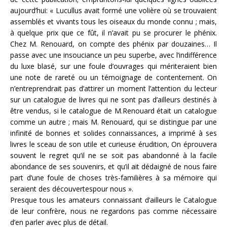
aujourd’hui: « Lucullus avait formé une volière où se trouvaient
assemblés et vivants tous les oiseaux du monde connu ; mais,
à quelque prix que ce fût, il n’avait pu se procurer le phénix.
Chez M. Renouard, on compte des phénix par douzaines… Il
passe avec une insouciance un peu superbe, avec l’indifférence
du luxe blasé, sur une foule d’ouvrages qui mériteraient bien
une note de rareté ou un témoignage de contentement. On
n’entreprendrait pas d’attirer un moment l’attention du lecteur
sur un catalogue de livres qui ne sont pas d’ailleurs destinés à
être vendus, si le catalogue de M.Renouard était un catalogue
comme un autre ; mais M. Renouard, qui se distingue par une
infinité de bonnes et solides connaissances, a imprimé à ses
livres le sceau de son utile et curieuse érudition, On éprouvera
souvent le regret qu’il ne se soit pas abandonné à la facile
abondance de ses souvenirs, et qu’il ait dédaigné de nous faire
part d’une foule de choses très-familières à sa mémoire qui
seraient des découvertespour nous ».
Presque tous les amateurs connaissant d’ailleurs le Catalogue
de leur confrère, nous ne regardons pas comme nécessaire
d’en parler avec plus de détail.