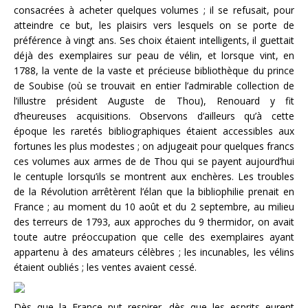
consacrées à acheter quelques volumes ; il se refusait, pour
atteindre ce but, les plaisirs vers lesquels on se porte de
préférence à vingt ans. Ses choix étaient intelligents, il guettait
déjà des exemplaires sur peau de vélin, et lorsque vint, en
1788, la vente de la vaste et précieuse bibliothèque du prince
de Soubise (où se trouvait en entier l’admirable collection de
l’illustre président Auguste de Thou), Renouard y fit
d’heureuses acquisitions. Observons d’ailleurs qu’à cette
époque les raretés bibliographiques étaient accessibles aux
fortunes les plus modestes ; on adjugeait pour quelques francs
ces volumes aux armes de de Thou qui se payent aujourd’hui
le centuple lorsqu’ils se montrent aux enchères. Les troubles
de la Révolution arrêtèrent l’élan que la bibliophilie prenait en
France ; au moment du 10 août et du 2 septembre, au milieu
des terreurs de 1793, aux approches du 9 thermidor, on avait
toute autre préoccupation que celle des exemplaires ayant
appartenu à des amateurs célèbres ; les incunables, les vélins
étaient oubliés ; les ventes avaient cessé.
Dès que la France put respirer, dès que les esprits eurent