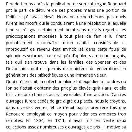
Peu de temps après la publication de son catalogue,Renouard
prit le parti de détruire de ses propres mains une portion de
l’édifice qu’il avait élevé. Nous ne rechercherons pas quels
furent les motifs qui le conduisirent à une résolution à laquelle
il ne se résigna certainement point sans de vifs regrets. Les
préoccupations imposées à tout père de famille lui firent
probablement reconnaître qu’un capital considérable et
improductif de revenu était immobilisé dans cette foule de
splendides volumes ; ce n’est qu’à d’opulents amateurs anglais,
tels qu’il s’en trouve dans les familles des Spenser et des
Devonshire, qu’il est permis de maintenir de générations en
générations des bibliothèques d’une immense valeur.
Quoi qu’il en soit, la collection aldine fut expédiée à Londres où
l’on se flattait d’obtenir des prix plus élevés qu’à Paris, et elle
fut livrée aux chances assez favorables d’une auction. D’autres
ouvrages furent cédés de gré à gré ou placés, nous le croyons,
dans diverses ventes, et ce n’était pas la première fois que
Renouard employait ce moyen pour vider ses armoires trop
remplies. En 1804, en 1811, il avait mis en vente deux
collections assez nombreuses d’ouvrages de prix ; il motive sa