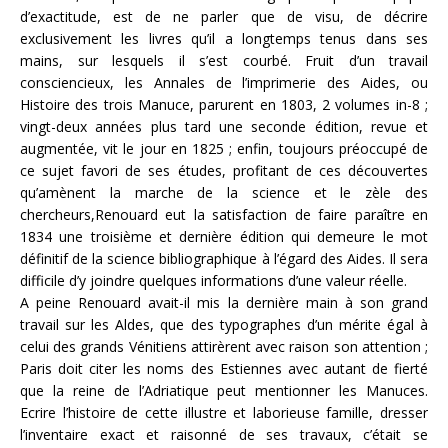
d’exactitude, est de ne parler que de visu, de décrire
exclusivement les livres qu’il a longtemps tenus dans ses
mains, sur lesquels il s’est courbé. Fruit d’un travail
consciencieux, les Annales de l’imprimerie des Aides, ou
Histoire des trois Manuce, parurent en 1803, 2 volumes in-8 ;
vingt-deux années plus tard une seconde édition, revue et
augmentée, vit le jour en 1825 ; enfin, toujours préoccupé de
ce sujet favori de ses études, profitant de ces découvertes
qu’amènent la marche de la science et le zèle des
chercheurs,Renouard eut la satisfaction de faire paraître en
1834 une troisième et dernière édition qui demeure le mot
définitif de la science bibliographique à l’égard des Aides. Il sera
difficile d’y joindre quelques informations d’une valeur réelle.
A peine Renouard avait-il mis la dernière main à son grand
travail sur les Aldes, que des typographes d’un mérite égal à
celui des grands Vénitiens attirèrent avec raison son attention ;
Paris doit citer les noms des Estiennes avec autant de fierté
que la reine de l’Adriatique peut mentionner les Manuces.
Ecrire l’histoire de cette illustre et laborieuse famille, dresser
l’inventaire exact et raisonné de ses travaux, c’était se