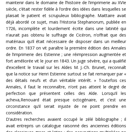
maintenir dans le domaine de l’histoire de l’imprimerie au XVIe
siècle, c’était rester fidèle à l’ordre des idées dans lesquelles se
plaisait le patient et scrupuleux bibliographe. Maittaire avait
déjà abordé ce sujet, mais l’Historia Stephanorum, publiée en
1726, incomplète et lourdement écrite dans une latinité qui
n’aurait pas obtenu le suffrage de Cicéron, n’offrait que des
matériaux qu’il était nécessaire de disposer dans un meilleur
ordre. En 1837 on vit paraître la première édition des Annales
de l’imprimerie des Estienne ; une réimpression augmentée et
fort améliorée vit le jour en 1843. Un juge sévère, qui a qualifié
d’excellent le travail sur les Aldes M. J.-Ch. Brunet, reconnaît
que la notice sur Henri Estienne surtout se fait remarquer par «
des détails neufs et d’un véritable intérêt. » Toutefois ces
Annales, il faut le reconnaître, n’ont pas atteint le degré de
perfection que présentent celles des Alde. Lorsqu’il les
acheva,Renouard était presque octogénaire, et c’est une
circonstance qu’il serait injuste de ne point prendre en
considération.
D’autres recherches avaient occupé le zélé bibliographe ; il
avait entrepris un catalogue raisonné des anciennes éditions