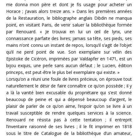
me donna mon père et dont je fis usage pour acheter un
Horace ; j’avais alors treize ans. » Dans les premières années
de la Restauration, le bibliographe anglais Dibdin ne manqua
point, en visitant Paris, de venir saluer la bibliothèque formée
par Renouard. « Je trouvai en lui un œil de lynx, une
connaissance parfaite des livres; jamais sa tête, ses pieds, ses
mains n’ont connu un instant de repos, lorsqu’il s’agit de l’objet
qu’il ne perd point de vue. Son exemplaire sur vélin des
Epistoke de Cicéron, imprimées par Valdapfer en 1471, est un
bijou exquis, une perle sans aucun défaut ; le Lucien, édition
princeps, est peut-être le plus bel exemplaire qui existe. »
Lorsqu’on a réuni une foule de livres précieux, on éprouve tout
naturellement le désir de faire connaître ce qu’on possède ; il y
a là la vanité bien excusable du propriétaire qui s’est donné
beaucoup de peine et qui a dépensé beaucoup d’argent, le
plaisir de parler de ce qu’on aime, l’espoir qu’on se livre à un
travail susceptible de rendre quelques services à la science.
Renouard ne résista pas à cette tentation ; il entreprit
l’inventaire raisonné de ses livres ; il le fit imprimer en 1818
sous le titre de Catalogue de la bibliothèque d’un amateur,