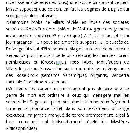
divertisse aux dépens des fous.) une lecture plus attentive peut
laisser supposer que ce sont en fait les dogmes de L’Eglise qui
sont principalement visés.
Néanmoins l’Abbé de Villars révèle les rituels des sociétés
secrètes : Rose-Croix etc.. (Même le Mot magique des grandes
invocations est divulgué* et expliqué.) A t’il été initié, et trahi
leurs arcanes ? On peut facilement le supposer. Si le succès de
l’ouvrage lui valut d’être souvent plagié (La rôtisserie de la reine
Pedauque pour ne citer que le plus célèbre) les inimitiés furent
nombreuses et féroces.
En 1665 l’Abbé Montfaucon de
Villars fut retrouvé assassiné sur la route de Lyon . Vengeance
des Rose-Croix (sentence Vehemique), brigands, Vendetta
familiale ? Le crime resta impuni.
(Messieurs les curieux ne manqueront pas de dire que ce
genre de mort est ordinaire à ceux qui ménagent mal les
secrets des Sages, et que depuis que le bienheureux Raymond
Lulle en a prononcé l’arrêt dans son testament, un ange
exécuteur n’a jamais manqué de tordre promptement le col à
tous ceux qui ont indiscrètement révélé les Mystères
Philosophiques)
—————————————————