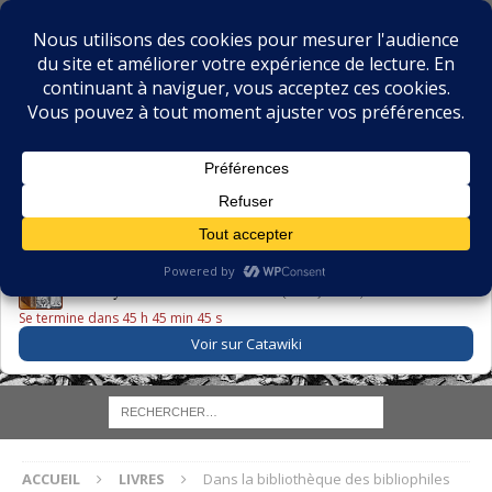
BIBLIOPHILIE.COM
LE BLOG DU BIBLIOPHILE, DES BIBLIOPHILES, DE LA
BIBLIOPHILIE ET DES LIVRES ANCIENS
LE LIVRE DU JOUR
Godefroy – Histoire de Charles VI (1663) ·
225,00 EUR
Se termine dans 45 h 45 min 44 s
Voir sur Catawiki
ACCUEIL
LIVRES
Dans la bibliothèque des bibliophiles