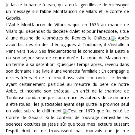
Je laisse la parole à Jean, qui a eu la gentillesse de m’envoyer
un message sur l’abbé Montfaucon de Villars et le comte de
Gabalis.
L’Abbé Montfaucon de Villars naquit en 1635 au manoir de
Villars qui dépendait du diocèse d’Alet et pour l’anecdote, situé
à une dizaine de kilomètres de Rennes le Château.
Après
avoir fait des études théologiques à Toulouse, il s’installe à
Paris vers 1660. Ses fréquentations le conduisent à la Bastille
ou son séjour sera de courte durée. La mort de Mazarin mit
un terme à sa détention. Quelques temps après, revenu dans
son domaine il se livre à une vendetta familiale : En compagnie
de ses frères et de sa sœur il assassine son oncle, ce dernier
ayant certainement participé au meurtre du père de notre
Abbé, et incendie son château. Un arrêt de la chambre de
Toulouse condamne par contumace les auteurs de ce meurtre
à être roués ; les justiciables ayant déjà quitté la province seul
un valet subira le châtiment.
C’est en 1670 que fut édité Le
Comte de Gabalis. Si le contenu de l’ouvrage démystifie les
sciences occultes (si j’étais sûr que tous mes lecteurs eussent
l’esprit droit et ne trouvassent pas mauvais que je me