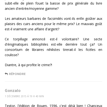
subit-elle de plein fouet la baisse de prix générale du livre
ancien d'entrée/moyenne gamme?
Les amateurs barbares de facsimilés vont-ils enfin goûter aux
plaisirs des cuirs anciens pour le même prix? Le mauvais goût
est-il vraiment une affaire d'argent?
Ce torpillage annoncé est-il volontaire? Une secte
d'énigmatiques bibliophiles est-elle derrière tout ça? Un
consortium de libraires nihilistes tirerait-il les ficèles en
coulisse?
Diantre, à qui profite le crime?!
RÉPONDRE
Gonzalo
1 DÉCEMBRE 2015 Á 19 H 40 MIN
Textor, l'édition de Rouen, 1596, c'est déjà bien ! Chanceux