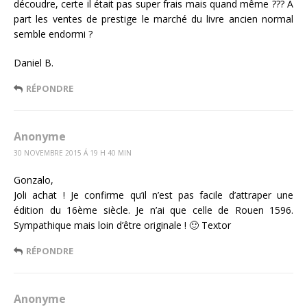
découdre, certe il était pas super frais mais quand même ??? A
part les ventes de prestige le marché du livre ancien normal
semble endormi ?
Daniel B.
RÉPONDRE
Anonyme
30 NOVEMBRE 2015 Á 19 H 40 MIN
Gonzalo,
Joli achat ! Je confirme qu’il n’est pas facile d’attraper une
édition du 16ème siècle. Je n’ai que celle de Rouen 1596.
Sympathique mais loin d’être originale ! 🙂 Textor
RÉPONDRE
Anonyme