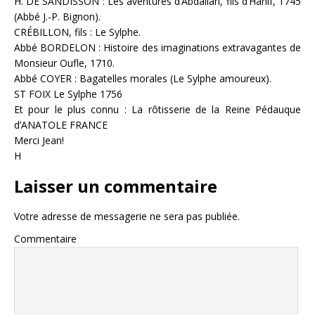
H. DE SANDISSON : Les aventures d’Abdallah, fils d’Hanif, 1745
(Abbé J.-P. Bignon).
CRÉBILLON, fils : Le Sylphe.
Abbé BORDELON : Histoire des imaginations extravagantes de
Monsieur Oufle, 1710.
Abbé COYER : Bagatelles morales (Le Sylphe amoureux).
ST FOIX Le Sylphe 1756
Et pour le plus connu : La rôtisserie de la Reine Pédauque
d’ANATOLE FRANCE
Merci Jean!
H
Laisser un commentaire
Votre adresse de messagerie ne sera pas publiée.
Commentaire