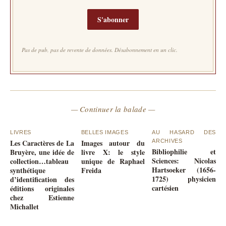
S'abonner
Pas de pub, pas de revente de données. Désabonnement en un clic.
— Continuer la balade —
LIVRES
BELLES IMAGES
AU HASARD DES
Les Caractères de La
Images autour du
ARCHIVES
Bibliophilie et
Bruyère, une idée de
livre X: le style
Sciences: Nicolas
collection…tableau
unique de Raphael
Hartsoeker (1656-
synthétique
Freida
1725) physicien
d’identification des
cartésien
éditions originales
chez Estienne
Michallet