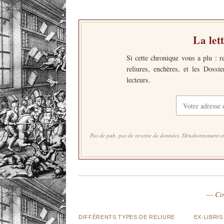
La let
Si cette chronique vous a plu : r
reliures, enchères, et les Dossi
lecteurs.
Pas de pub, pas de revente de données. Désabonnement en
— Co
DIFFÉRENTS TYPES DE RELIURE
EX-LIBRIS