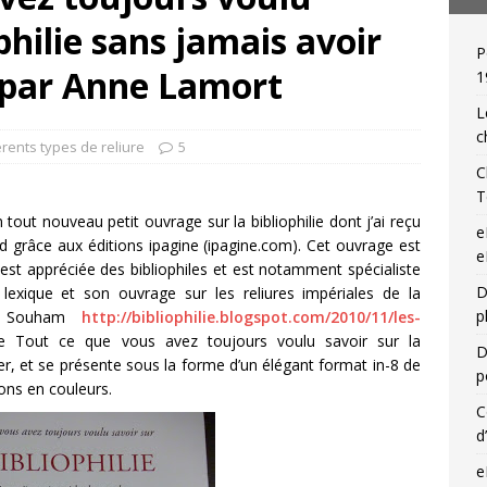
ophilie sans jamais avoir
P
 de relieur : Charles Meunier (1866-1948), « une reliure par jour »!
 par Anne Lamort
1
L
c
érents types de reliure
5
C
T
n tout nouveau petit ouvrage sur la bibliophilie dont j’ai reçu
e
 grâce aux éditions ipagine (ipagine.com). Cet ouvrage est
e
est appréciée des bibliophiles et est notamment spécialiste
D
n lexique et son ouvrage sur les reliures impériales de la
p
rd Souham
http://bibliophilie.blogspot.com/2010/11/les-
itule Tout ce que vous avez toujours voulu savoir sur la
D
er, et se présente sous la forme d’un élégant format in-8 de
p
ions en couleurs.
C
d
e