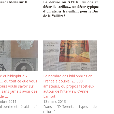
ées de Monsieur H.
La dorure au XVIIIe: les dos au
décor de treilles… un décor typique
d’un atelier travaillant pour le Duc
de la Vallière?
 et bibliophilie –
Le nombre des bibliophiles en
I… ou tout ce que vous
France a doublé! 20 000
ours voulu savoir sur
amateurs, ou propos facétieux
 sans jamais avoir osé
autour de l’interview d’Anne
nder…
Lamort
mbre 2011
18 mars 2013
liophilie et héraldique"
Dans "Différents types de
reliure"