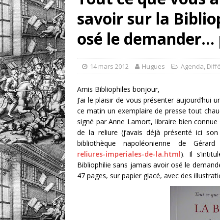
savoir sur la Bibli
retrouver?
DIVERS
[ 7 août 2026 ]
Portrait
osé le demander…
DIVERS
14 mars 2012
Hugues
Agenda
,
Diff
Amis Bibliophiles bonjour,
J’ai le plaisir de vous présenter aujourd’hui u
ce matin un exemplaire de presse tout chaud
signé par Anne Lamort, libraire bien connue 
de la reliure (j’avais déjà présenté ici so
bibliothèque napoléonienne de Géra
reliures-imperiales-de-la.html
). Il s’int
Bibliophilie sans jamais avoir osé le demand
47 pages, sur papier glacé, avec des illustrat