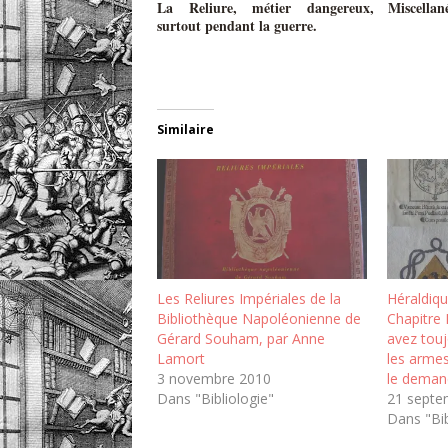
La Reliure, métier dangereux,
Miscellan
surtout pendant la guerre.
Similaire
Les Reliures Impériales de la
Héraldique
Bibliothèque Napoléonienne de
Chapitre 
Gérard Souham, par Anne
avez touj
Lamort
les armes
3 novembre 2010
le dema
Dans "Bibliologie"
21 septe
Dans "Bib