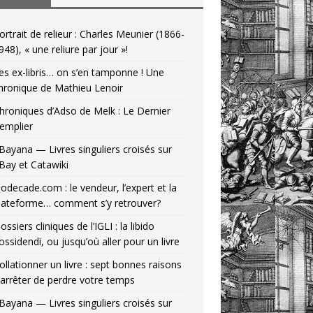
ortrait de relieur : Charles Meunier (1866-
948), « une reliure par jour »!
es ex-libris… on s’en tamponne ! Une
hronique de Mathieu Lenoir
hroniques d’Adso de Melk : Le Dernier
emplier
Bayana — Livres singuliers croisés sur
Bay et Catawiki
odecade.com : le vendeur, l’expert et la
lateforme… comment s’y retrouver?
ossiers cliniques de l’IGLI : la libido
ossidendi, ou jusqu’où aller pour un livre
ollationner un livre : sept bonnes raisons
’arrêter de perdre votre temps
Bayana — Livres singuliers croisés sur