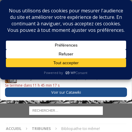
BIBLIOPHILIE.COM
LE BLOG DU BIBLIOPHILE, DES BIBLIOPHILES, DE LA
BIBLIOPHILIE ET DES LIVRES ANCIENS
LE LIVRE DU JOUR
Godefroy – Histoire de Charles VI (1663) ·
225,00 EUR
Se termine dans 11 h 45 min 16 s
Voir sur Catawiki
ACCUEIL
TRIBUNES
Bibliopathe toi même!