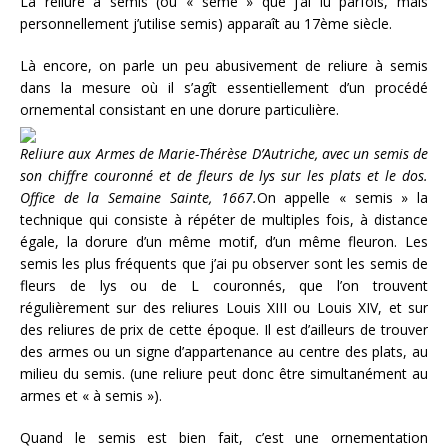
La reliure à semis (ou « semé » que j’ai lu parfois, mais
personnellement j’utilise semis) apparaît au 17ème siècle.
Là encore, on parle un peu abusivement de reliure à semis
dans la mesure où il s’agît essentiellement d’un procédé
ornemental consistant en une dorure particulière.
Reliure aux Armes de Marie-Thérèse D’Autriche, avec un semis de
son chiffre couronné et de fleurs de lys sur les plats et le dos.
Office de la Semaine Sainte, 1667.
On appelle « semis » la
technique qui consiste à répéter de multiples fois, à distance
égale, la dorure d’un même motif, d’un même fleuron. Les
semis les plus fréquents que j’ai pu observer sont les semis de
fleurs de lys ou de L couronnés, que l’on trouvent
régulièrement sur des reliures Louis XIII ou Louis XIV, et sur
des reliures de prix de cette époque. Il est d’ailleurs de trouver
des armes ou un signe d’appartenance au centre des plats, au
milieu du semis. (une reliure peut donc être simultanément au
armes et « à semis »).
Quand le semis est bien fait, c’est une ornementation