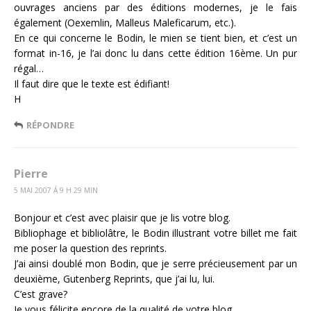
ouvrages anciens par des éditions modernes, je le fais
également (Oexemlin, Malleus Maleficarum, etc.).
En ce qui concerne le Bodin, le mien se tient bien, et c’est un
format in-16, je l’ai donc lu dans cette édition 16ème. Un pur
régal…
Il faut dire que le texte est édifiant!
H
RÉPONDRE
Pierre
5 MAI 2007 Á 9 H 29 MIN
Bonjour et c’est avec plaisir que je lis votre blog.
Bibliophage et bibliolâtre, le Bodin illustrant votre billet me fait
me poser la question des reprints.
J’ai ainsi doublé mon Bodin, que je serre précieusement par un
deuxième, Gutenberg Reprints, que j’ai lu, lui.
C’est grave?
Je vous félicite encore de la qualité de votre blog,