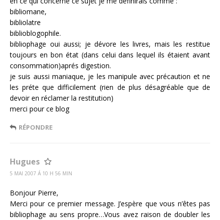
en ce qui concerne ce sujet je me définirais comme :
bibliomane,
bibliolatre
biblioblogophile.
bibliophage oui aussi; je dévore les livres, mais les restitue
toujours en bon état (dans celui dans lequel ils étaient avant
consommation)aprés digestion.
je suis aussi maniaque, je les manipule avec précaution et ne
les préte que difficilement (rien de plus désagréable que de
devoir en réclamer la restitution)
merci pour ce blog
RÉPONDRE
Hugues
5 MAI 2007 Á 10 H 56 MIN
Bonjour Pierre,
Merci pour ce premier message. J’espère que vous n’êtes pas
bibliophage au sens propre…Vous avez raison de doubler les