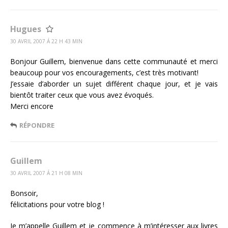
Hugues
30 AVRIL 2007 Á 22 H 43 MIN
Bonjour Guillem, bienvenue dans cette communauté et merci
beaucoup pour vos encouragements, c’est très motivant!
J’essaie d’aborder un sujet différent chaque jour, et je vais
bientôt traiter ceux que vous avez évoqués.
Merci encore
RÉPONDRE
Guillem
30 AVRIL 2007 Á 21 H 08 MIN
Bonsoir,
félicitations pour votre blog !
Je m’appelle Guillem et je commence à m’intéresser aux livres