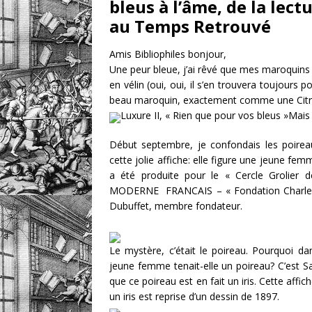
bleus à l’âme, de la lec
au Temps Retrouvé
Amis Bibliophiles bonjour,
Une peur bleue, j’ai rêvé que mes maroquins 
en vélin (oui, oui, il s’en trouvera toujours
beau maroquin, exactement comme une Citro
Luxure II, « Rien que pour vos bleus »Mais 
Début septembre, je confondais les poireau
cette jolie affiche: elle figure une jeune fem
a été produite pour le « Cercle Groli
MODERNE FRANCAIS – « Fondation Charles 
Dubuffet, membre fondateur.
Le mystère, c’était le poireau. Pourquoi d
jeune femme tenait-elle un poireau? C’est Sa
que ce poireau est en fait un iris. Cette affich
un iris est reprise d’un dessin de 1897.