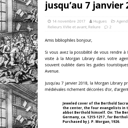
jusqu’au 7 janvier
[ 1 août 2026 ]
eBayana 
[ 8 août 2026 ]
eBayana 
14 novembre 2017
Hugues
Agend
Relieurs XVIIe et avant
,
Reliure
2
Amis bibliophiles bonjour,
Si vous avez la possibilité de vous rendre à N
visite à la Morgan Library dans votre ag
souvent oubliée dans les guides touristiqu
Avenue.
Jusqu’au 7 janvier 2018, la Morgan Library p
médiévales richement décorées d’or, d’argent
Jeweled cover of the Berthold Sacra
the center, the four evangelists in 
abbot Berthold himself. On: The Be
Germany, ca. 1215-1217 , for Bertho
Purchased by J. P. Morgan, 1926.