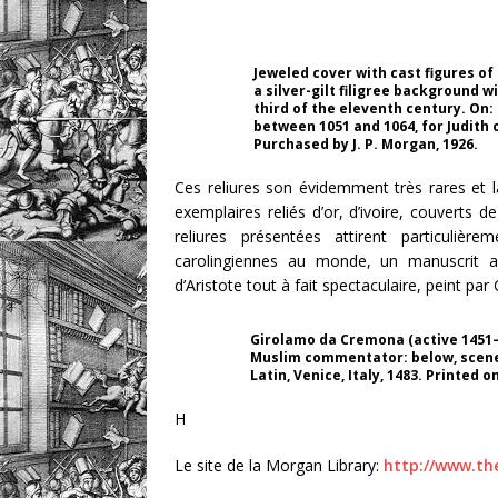
Jeweled cover with cast figures of 
a silver-gilt filigree background 
third of the eleventh century. On: 
between 1051 and 1064, for Judith 
Purchased by J. P. Morgan, 1926.
Ces reliures son évidemment très rares et 
exemplaires reliés d’or, d’ivoire, couverts 
reliures présentées attirent particulière
carolingiennes au monde, un manuscrit 
d’Aristote tout à fait spectaculaire, peint p
Girolamo da Cremona (active 1451–1
Muslim commentator: below, scenes 
Latin, Venice, Italy, 1483. Printed 
H
Le site de la Morgan Library:
http://www.th