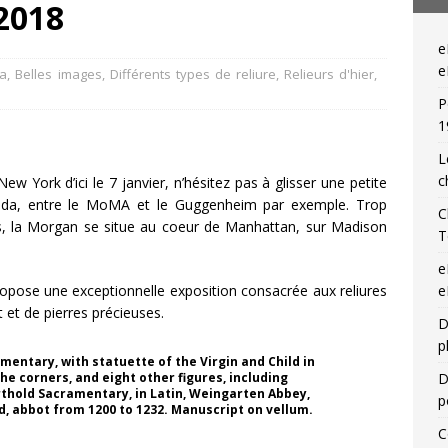
 2018
— Livres singuliers croisés sur eBay et Catawiki
EBAYANA
e
— Livres singuliers croisés sur eBay et Catawiki
EBAYANA
e
a
,
Belles images
,
Différents types de reliure
,
Relieurs d'hier
,
P
1
L
c
ew York d’ici le 7 janvier, n’hésitez pas à glisser une petite
enda, entre le MoMA et le Guggenheim par exemple. Trop
C
es, la Morgan se situe au coeur de Manhattan, sur Madison
T
e
ropose une exceptionnelle exposition consacrée aux reliures
e
 et de pierres précieuses.
D
p
mentary, with statuette of the Virgin and Child in
the corners, and eight other figures, including
D
rthold Sacramentary, in Latin, Weingarten Abbey,
p
ld, abbot from 1200 to 1232. Manuscript on vellum.
C