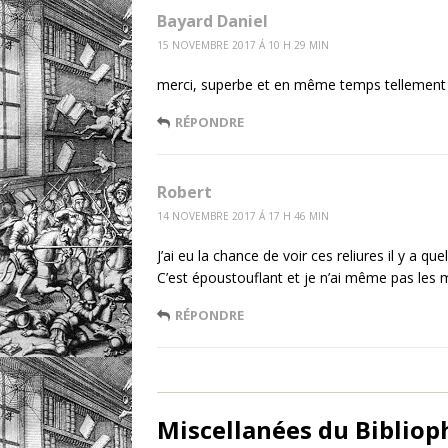
Bayard Daniel
15 NOVEMBRE 2017 Á 10 H 29 MIN
merci, superbe et en même temps tellement k
RÉPONDRE
Robert
14 NOVEMBRE 2017 Á 17 H 46 MIN
J’ai eu la chance de voir ces reliures il y a q
C’est époustouflant et je n’ai même pas les 
RÉPONDRE
Miscellanées du Bibliophi