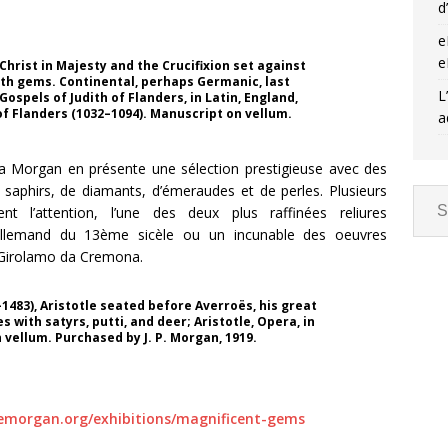
d
e
e
Christ in Majesty and the Crucifixion set against
with gems. Continental, perhaps Germanic, last
L
Gospels of Judith of Flanders, in Latin, England,
of Flanders (1032–1094). Manuscript on vellum.
a
la Morgan en présente une sélection prestigieuse avec des
de saphirs, de diamants, d’émeraudes et de perles. Plusieurs
ment l’attention, l’une des deux plus raffinées reliures
allemand du 13ème sicèle ou un incunable des oeuvres
ar Girolamo da Cremona.
483), Aristotle seated before Averroës, his great
with satyrs, putti, and deer; Aristotle, Opera, in
on vellum. Purchased by J. P. Morgan, 1919.
emorgan.org/exhibitions/magnificent-gems