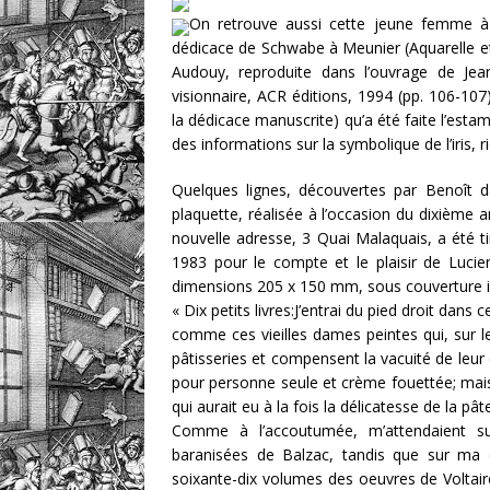
On retrouve aussi cette jeune femme à 
dédicace de Schwabe à Meunier (Aquarelle et
Audouy, reproduite dans l’ouvrage de Je
visionnaire, ACR éditions, 1994 (pp. 106-107
la dédicace manuscrite) qu’a été faite l’estam
des informations sur la symbolique de l’iris, 
Quelques lignes, découvertes par Benoît da
plaquette, réalisée à l’occasion du dixième a
nouvelle adresse, 3 Quai Malaquais, a été ti
1983 pour le compte et le plaisir de Luci
dimensions 205 x 150 mm, sous couverture im
« Dix petits livres:J’entrai du pied droit dans
comme ces vieilles dames peintes qui, sur l
pâtisseries et compensent la vacuité de leur
pour personne seule et crème fouettée; mais 
qui aurait eu à la fois la délicatesse de la pât
Comme à l’accoutumée, m’attendaient s
baranisées de Balzac, tandis que sur ma 
soixante-dix volumes des oeuvres de Voltaire