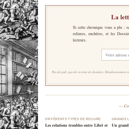
La let
Si cette chronique vous a plu : r
reliures, enchères, et les Dossi
lecteurs.
Pas de pub, pas de revente de données. Désabonnement en
— Co
DIFFÉRENTS TYPES DE RELIURE
GRANDS L
Les relations troubles entre Libri et
Un grand l