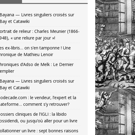
Bayana — Livres singuliers croisés sur
Bay et Catawiki
ortrait de relieur : Charles Meunier (1866-
948), « une reliure par jour »!
es ex-libris… on s’en tamponne ! Une
hronique de Mathieu Lenoir
hroniques d’Adso de Melk : Le Dernier
emplier
Bayana — Livres singuliers croisés sur
Bay et Catawiki
odecade.com : le vendeur, l’expert et la
lateforme… comment s’y retrouver?
ossiers cliniques de l’IGLI : la libido
ossidendi, ou jusqu’où aller pour un livre
ollationner un livre : sept bonnes raisons