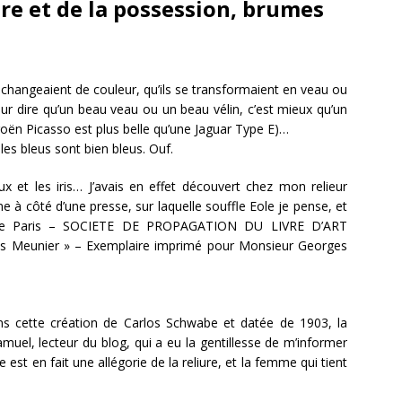
ture et de la possession, brumes
changeaient de couleur, qu’ils se transformaient en veau ou
 pour dire qu’un beau veau ou un beau vélin, c’est mieux qu’un
ën Picasso est plus belle qu’une Jaguar Type E)…
les bleus sont bien bleus. Ouf.
x et les iris… J’avais en effet découvert chez mon relieur
me à côté d’une presse, sur laquelle souffle Eole je pense, et
er de Paris – SOCIETE DE PROPAGATION DU LIVRE D’ART
Meunier » – Exemplaire imprimé pour Monsieur Georges
ans cette création de Carlos Schwabe et datée de 1903, la
muel, lecteur du blog, qui a eu la gentillesse de m’informer
e est en fait une allégorie de la reliure, et la femme qui tient