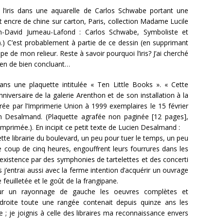
l’iris dans une aquarelle de Carlos Schwabe portant une
 encre de chine sur carton, Paris, collection Madame Lucile
an-David Jumeau-Lafond : Carlos Schwabe, Symboliste et
).) C’est probablement à partie de ce dessin (en supprimant
pe de mon relieur. Reste à savoir pourquoi l’iris? J’ai cherché
rien de bien concluant…
ns une plaquette intitulée « Ten Little Books ». « Cette
nniversaire de la galerie Arenthon et de son installation à la
rée par l’Imprimerie Union à 1999 exemplaires le 15 février
en Desalmand. (Plaquette agrafée non paginée [12 pages],
primée.). En incipit ce petit texte de Lucien Desalmand :
 cette librairie du boulevard, un peu pour tuer le temps, un peu
e coup de cinq heures, engouffrent leurs fourrures dans les
 existence par des symphonies de tartelettes et des concerti
j’entrai aussi avec la ferme intention d’acquérir un ouvrage
e feuilletée et le goût de la frangipane.
ur un rayonnage de gauche les oeuvres complètes et
droite toute une rangée contenait depuis quinze ans les
 ; je joignis à celle des libraires ma reconnaissance envers