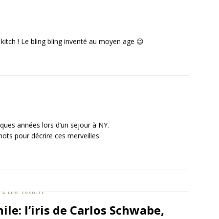
itch ! Le bling bling inventé au moyen age 😉
uelques années lors d’un sejour à NY.
mots pour décrire ces merveilles
à lire ensuite
le: l’iris de Carlos Schwabe,