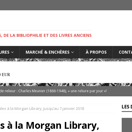
M
S, DE LA BIBLIOPHILIE ET DES LIVRES ANCIENS
IURES
MARCHÉ & ENCHÈRES
À PROPOS
CONT
0 EUR
 de relieur : Charles Meunier (1866-1948), « une reliure par jour »!
LES 
les à la Morgan Library, jusqu’au 7 janvier 2018
ibris… on s’en tamponne ! Une chronique de Mathieu Lenoir
s à la Morgan Library,
es d’Adso de Melk : Le Dernier Templier
DIVERS