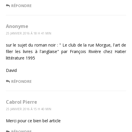
RÉPONDRE
Anonyme
25 JANVIER 2016 Á 18 H 41 MIN
sur le sujet du roman noir : " Le club de la rue Morgue, l'art de
filer les livres à l'anglaise" par François Rivière chez Hatier
littérature 1995
David
RÉPONDRE
Cabrol Pierre
25 JANVIER 2016 Á 15 H 40 MIN
Merci pour ce bien bel article
RÉPONDRE