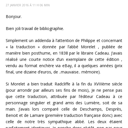
27 JANVIER 2016 Á 11 H 06 MIN
Bonjour.
Bien joli travail de bibliographie.
Simplement un addenda à l’attention de Philippe et concernant
« la traduction » donnée par l’abbé Morelet , publiée de
manière bien posthume, en 1838 par le libraire Cadeau. J’avais
réalisé une courte notice d’un exemplaire de cette édition ,
vendu au format enchère via eBay, il a quelques années (prix
final, une dizaine d’euros, de ..mauvaise.. mémoire).
Si Morelet a bien traduit Radcliffe à la fin du XVIIIème siècle
(pour arrondir par ailleurs ses fins de mois), Je ne pense pas
que cette traduction, attribuée par l’éditeur Cadeau à ce
personnage singulier et grand amis des Lumière, soit de sa
main. J’avais lors comparé celle de Deschamps, Desprès,
Benoit et de Lamare (première traduction française donc) avec
celle de notre très sympathique abbé. Les deux étaient
parfaitement identiques. Je penche donc plutôt, non pas pour