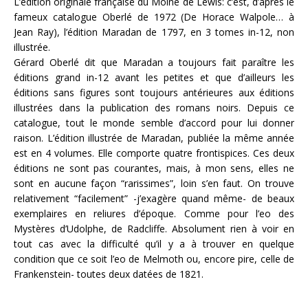
L’édition originale française du Moine de Lewis: c’est, d’après le
fameux catalogue Oberlé de 1972 (De Horace Walpole… à
Jean Ray), l’édition Maradan de 1797, en 3 tomes in-12, non
illustrée.
Gérard Oberlé dit que Maradan a toujours fait paraître les
éditions grand in-12 avant les petites et que d’ailleurs les
éditions sans figures sont toujours antérieures aux éditions
illustrées dans la publication des romans noirs. Depuis ce
catalogue, tout le monde semble d’accord pour lui donner
raison. L’édition illustrée de Maradan, publiée la même année
est en 4 volumes. Elle comporte quatre frontispices. Ces deux
éditions ne sont pas courantes, mais, à mon sens, elles ne
sont en aucune façon “rarissimes”, loin s’en faut. On trouve
relativement “facilement” -j’exagère quand même- de beaux
exemplaires en reliures d’époque. Comme pour l’eo des
Mystères d’Udolphe, de Radcliffe. Absolument rien à voir en
tout cas avec la difficulté qu’il y a à trouver en quelque
condition que ce soit l’eo de Melmoth ou, encore pire, celle de
Frankenstein- toutes deux datées de 1821.