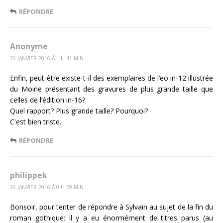
RÉPONDRE
Anonyme
26 JANVIER 2016 Á 1 H 41 MIN
Enfin, peut-être existe-t-il des exemplaires de l’eo in-12 illustrée
du Moine présentant des gravures de plus grande taille que
celles de l’édition in-16?
Quel rapport? Plus grande taille? Pourquoi?
C'est bien triste.
RÉPONDRE
philippek
26 JANVIER 2016 Á 0 H 29 MIN
Bonsoir, pour tenter de répondre à Sylvain au sujet de la fin du
roman gothique: il y a eu énormément de titres parus (au