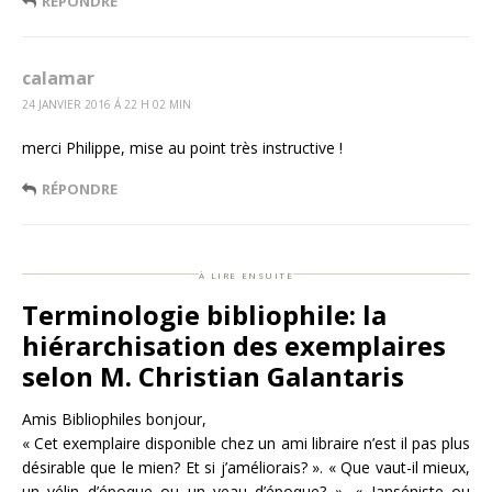
RÉPONDRE
calamar
24 JANVIER 2016 Á 22 H 02 MIN
merci Philippe, mise au point très instructive !
RÉPONDRE
à lire ensuite
Terminologie bibliophile: la
hiérarchisation des exemplaires
selon M. Christian Galantaris
Amis Bibliophiles bonjour,
« Cet exemplaire disponible chez un ami libraire n’est il pas plus
désirable que le mien? Et si j’améliorais? ». « Que vaut-il mieux,
un vélin d’époque ou un veau d’époque? », « Janséniste ou