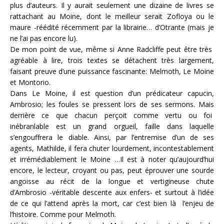
plus d’auteurs. Il y aurait seulement une dizaine de livres se
rattachant au Moine, dont le meilleur serait Zofloya ou le
maure -réédité récemment par la librairie… d’Otrante (mais je
ne l’ai pas encore lu).
De mon point de vue, même si Anne Radcliffe peut être très
agréable à lire, trois textes se détachent très largement,
faisant preuve d’une puissance fascinante: Melmoth, Le Moine
et Montorio.
Dans Le Moine, il est question d’un prédicateur capucin,
Ambrosio; les foules se pressent lors de ses sermons. Mais
derrière ce que chacun perçoit comme vertu ou foi
inébranlable est un grand orgueil, faille dans laquelle
s’engouffrera le diable. Ainsi, par l’entremise d’un de ses
agents, Mathilde, il fera chuter lourdement, incontestablement
et irrémédiablement le Moine …Il est à noter qu’aujourd’hui
encore, le lecteur, croyant ou pas, peut éprouver une sourde
angoisse au récit de la longue et vertigineuse chute
d’Ambrosio -véritable descente aux enfers- et surtout à l’idée
de ce qui l’attend après la mort, car c’est bien là l’enjeu de
l’histoire. Comme pour Melmoth.