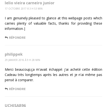
lelio vieira carneiro junior
17 OCTOBRE 2017 Á 3 H 53 MIN
I am genuinely pleased to glance at this webpage posts which
carries plenty of valuable facts, thanks for providing these
information.|
RÉPONDRE
philippek
29 JANVIER 2016 Á 9 H 28 MIN
Merci beaucoup;ça m'avait échappé: j'ai acheté cette édition
Cadeau très longtemps après les autres et je n'ai même pas
pensé à comparer.
RÉPONDRE
UCHISAR96