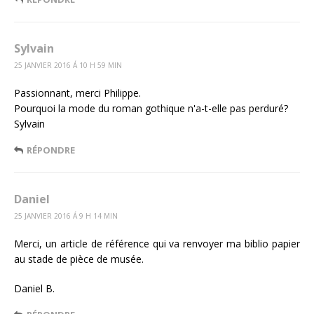
Sylvain
25 JANVIER 2016 Á 10 H 59 MIN
Passionnant, merci Philippe.
Pourquoi la mode du roman gothique n'a-t-elle pas perduré?
Sylvain
RÉPONDRE
Daniel
25 JANVIER 2016 Á 9 H 14 MIN
Merci, un article de référence qui va renvoyer ma biblio papier
au stade de pièce de musée.
Daniel B.