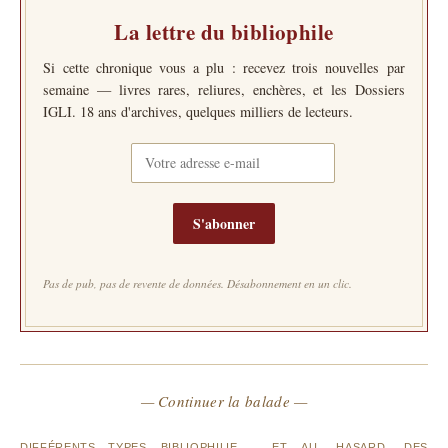
La lettre du bibliophile
Si cette chronique vous a plu : recevez trois nouvelles par
semaine — livres rares, reliures, enchères, et les Dossiers
IGLI. 18 ans d'archives, quelques milliers de lecteurs.
S'abonner
Pas de pub, pas de revente de données. Désabonnement en un clic.
— Continuer la balade —
DIFFÉRENTS TYPES
BIBLIOPHILIE ET
AU HASARD DES