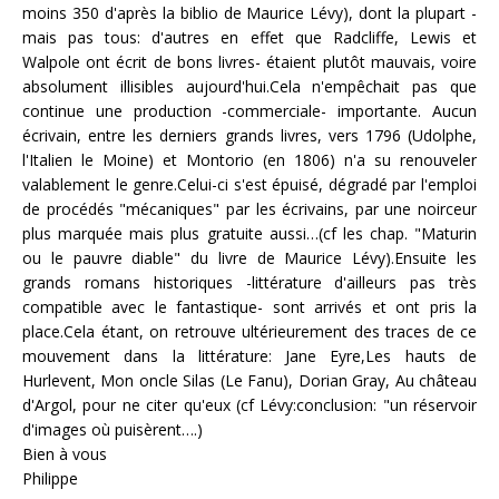
moins 350 d'après la biblio de Maurice Lévy), dont la plupart -
mais pas tous: d'autres en effet que Radcliffe, Lewis et
Walpole ont écrit de bons livres- étaient plutôt mauvais, voire
absolument illisibles aujourd'hui.Cela n'empêchait pas que
continue une production -commerciale- importante. Aucun
écrivain, entre les derniers grands livres, vers 1796 (Udolphe,
l'Italien le Moine) et Montorio (en 1806) n'a su renouveler
valablement le genre.Celui-ci s'est épuisé, dégradé par l'emploi
de procédés "mécaniques" par les écrivains, par une noirceur
plus marquée mais plus gratuite aussi…(cf les chap. "Maturin
ou le pauvre diable" du livre de Maurice Lévy).Ensuite les
grands romans historiques -littérature d'ailleurs pas très
compatible avec le fantastique- sont arrivés et ont pris la
place.Cela étant, on retrouve ultérieurement des traces de ce
mouvement dans la littérature: Jane Eyre,Les hauts de
Hurlevent, Mon oncle Silas (Le Fanu), Dorian Gray, Au château
d'Argol, pour ne citer qu'eux (cf Lévy:conclusion: "un réservoir
d'images où puisèrent….)
Bien à vous
Philippe