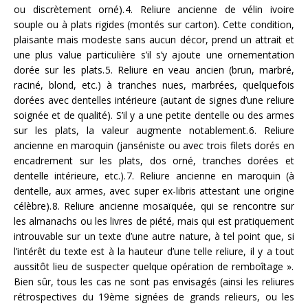
ou discrètement orné).
4. Reliure ancienne de vélin ivoire
souple ou à plats rigides (montés sur carton). Cette condition,
plaisante mais modeste sans aucun décor, prend un attrait et
une plus value particulière s’il s’y ajoute une ornementation
dorée sur les plats.
5. Reliure en veau ancien (brun, marbré,
raciné, blond, etc.) à tranches nues, marbrées, quelquefois
dorées avec dentelles intérieure (autant de signes d’une reliure
soignée et de qualité). S’il y a une petite dentelle ou des armes
sur les plats, la valeur augmente notablement.
6. Reliure
ancienne en maroquin (janséniste ou avec trois filets dorés en
encadrement sur les plats, dos orné, tranches dorées et
dentelle intérieure, etc.).
7. Reliure ancienne en maroquin (à
dentelle, aux armes, avec super ex-libris attestant une origine
célèbre).
8. Reliure ancienne mosaïquée, qui se rencontre sur
les almanachs ou les livres de piété, mais qui est pratiquement
introuvable sur un texte d’une autre nature, à tel point que, si
l’intérêt du texte est à la hauteur d’une telle reliure, il y a tout
aussitôt lieu de suspecter quelque opération de remboîtage ».
Bien sûr, tous les cas ne sont pas envisagés (ainsi les reliures
rétrospectives du 19ème signées de grands relieurs, ou les