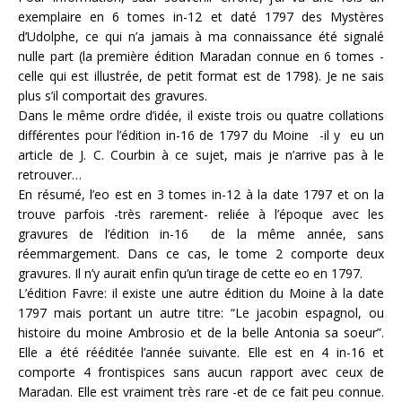
exemplaire en 6 tomes in-12 et daté 1797 des Mystères
d’Udolphe, ce qui n’a jamais à ma connaissance été signalé
nulle part (la première édition Maradan connue en 6 tomes -
celle qui est illustrée, de petit format est de 1798). Je ne sais
plus s’il comportait des gravures.
Dans le même ordre d’idée, il existe trois ou quatre collations
différentes pour l’édition in-16 de 1797 du Moine -il y eu un
article de J. C. Courbin à ce sujet, mais je n’arrive pas à le
retrouver…
En résumé, l’eo est en 3 tomes in-12 à la date 1797 et on la
trouve parfois -très rarement- reliée à l’époque avec les
gravures de l’édition in-16 de la même année, sans
réemmargement. Dans ce cas, le tome 2 comporte deux
gravures. Il n’y aurait enfin qu’un tirage de cette eo en 1797.
L’édition Favre: il existe une autre édition du Moine à la date
1797 mais portant un autre titre: “Le jacobin espagnol, ou
histoire du moine Ambrosio et de la belle Antonia sa soeur”.
Elle a été rééditée l’année suivante. Elle est en 4 in-16 et
comporte 4 frontispices sans aucun rapport avec ceux de
Maradan. Elle est vraiment très rare -et de ce fait peu connue.