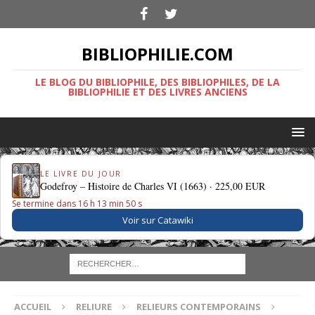
BIBLIOPHILIE.COM
LE BLOG DU BIBLIOPHILE, DES BIBLIOPHILES, DE LA
BIBLIOPHILIE ET DES LIVRES ANCIENS
LE LIVRE DU JOUR
Godefroy – Histoire de Charles VI (1663) ·
225,00 EUR
Se termine dans 16 h 13 min 49 s
Voir sur Catawiki
ACCUEIL
RELIURE
RELIEURS CONTEMPORAINS