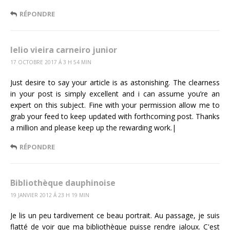
RÉPONDRE
lelio vieira carneiro junior
17 OCTOBRE 2017 Á 3 H 54 MIN
Just desire to say your article is as astonishing. The clearness
in your post is simply excellent and i can assume you’re an
expert on this subject. Fine with your permission allow me to
grab your feed to keep updated with forthcoming post. Thanks
a million and please keep up the rewarding work.|
RÉPONDRE
Bibliothèque dauphinoise
19 JANVIER 2012 Á 23 H 19 MIN
Je lis un peu tardivement ce beau portrait. Au passage, je suis
flatté de voir que ma bibliothèque puisse rendre jaloux. C'est