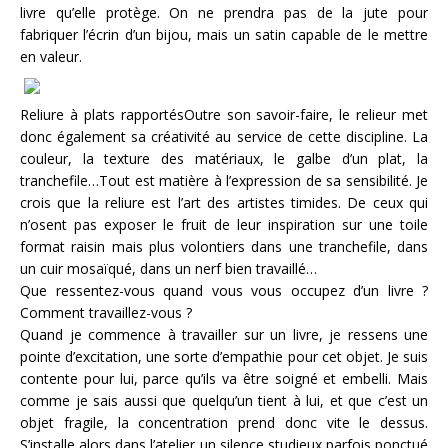
livre qu’elle protège. On ne prendra pas de la jute pour
fabriquer l’écrin d’un bijou, mais un satin capable de le mettre
en valeur.
Reliure à plats rapportésOutre son savoir-faire, le relieur met
donc également sa créativité au service de cette discipline. La
couleur, la texture des matériaux, le galbe d’un plat, la
tranchefile…Tout est matière à l’expression de sa sensibilité. Je
crois que la reliure est l’art des artistes timides. De ceux qui
n’osent pas exposer le fruit de leur inspiration sur une toile
format raisin mais plus volontiers dans une tranchefile, dans
un cuir mosaïqué, dans un nerf bien travaillé…
Que ressentez-vous quand vous vous occupez d’un livre ?
Comment travaillez-vous ?
Quand je commence à travailler sur un livre, je ressens une
pointe d’excitation, une sorte d’empathie pour cet objet. Je suis
contente pour lui, parce qu’ils va être soigné et embelli. Mais
comme je sais aussi que quelqu’un tient à lui, et que c’est un
objet fragile, la concentration prend donc vite le dessus.
S’installe alors dans l’atelier un silence studieux parfois ponctué