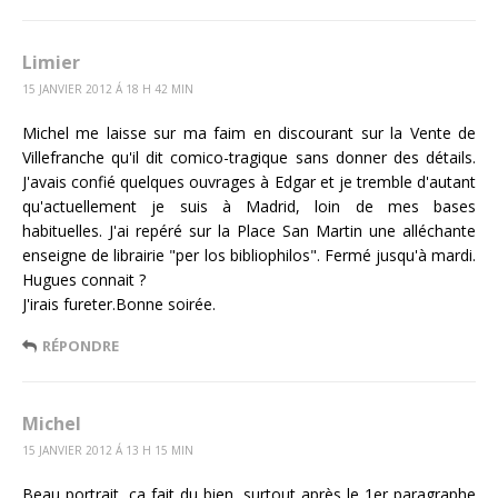
Limier
15 JANVIER 2012 Á 18 H 42 MIN
Michel me laisse sur ma faim en discourant sur la Vente de
Villefranche qu'il dit comico-tragique sans donner des détails.
J'avais confié quelques ouvrages à Edgar et je tremble d'autant
qu'actuellement je suis à Madrid, loin de mes bases
habituelles. J'ai repéré sur la Place San Martin une alléchante
enseigne de librairie "per los bibliophilos". Fermé jusqu'à mardi.
Hugues connait ?
J'irais fureter.Bonne soirée.
RÉPONDRE
Michel
15 JANVIER 2012 Á 13 H 15 MIN
Beau portrait, ça fait du bien, surtout après le 1er paragraphe