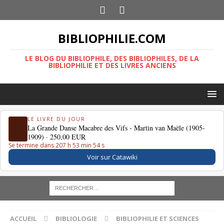
BIBLIOPHILIE.COM
LE BLOG DU BIBLIOPHILE, DES BIBLIOPHILES, DE LA
BIBLIOPHILIE ET DES LIVRES ANCIENS
LE LIVRE DU JOUR
La Grande Danse Macabre des Vifs - Martin van Maële (1905-
1909) ·
250,00 EUR
Se termine dans 207 h 53 min 53 s
Voir sur Catawiki
ACCUEIL
BIBLIOLOGIE
BIBLIOPHILIE ET SCIENCES