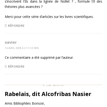
s’inscrivent t’ils dans la lignée de Nollet ? , formule t’il des
théories plus avancées ?
Merci pour cette série d’articles sur les livres scientifiques.
RÉPONDRE
xavier
14 AVRIL 2008 Á 21 H 53 MIN
Ce commentaire a été supprimé par l’auteur.
RÉPONDRE
à lire ensuite
Rabelais, dit Alcofribas Nasier
Amis Bibliophiles Bonsoir,