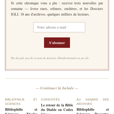
Si cette chronique vous a plu : recevez trois nouvelles par
semaine — livres rares, reliures, enchères, et les Dossiers
IGLI. 18 ans d'archives, quelques milliers de lecteurs.
S'abonner
Pas de pub, pas de revente de données. Désabonnement en un clic.
— Continuer la balade —
BIBLIOPHILIE ET
CURIOSITÉS
AU HASARD DES
SCIENCES
Le retour de la Bible
ARCHIVES
Bibliophilie et
Bibliophilie et
du Diable ou Codex
Sciences: Nicolas
Sciences: Descartes