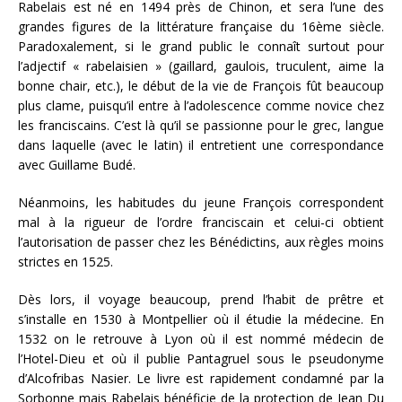
Rabelais est né en 1494 près de Chinon, et sera l’une des
grandes figures de la littérature française du 16ème siècle.
Paradoxalement, si le grand public le connaît surtout pour
l’adjectif « rabelaisien » (gaillard, gaulois, truculent, aime la
bonne chair, etc.), le début de la vie de François fût beaucoup
plus clame, puisqu’il entre à l’adolescence comme novice chez
les franciscains. C’est là qu’il se passionne pour le grec, langue
dans laquelle (avec le latin) il entretient une correspondance
avec Guillame Budé.
Néanmoins, les habitudes du jeune François correspondent
mal à la rigueur de l’ordre franciscain et celui-ci obtient
l’autorisation de passer chez les Bénédictins, aux règles moins
strictes en 1525.
Dès lors, il voyage beaucoup, prend l’habit de prêtre et
s’installe en 1530 à Montpellier où il étudie la médecine. En
1532 on le retrouve à Lyon où il est nommé médecin de
l’Hotel-Dieu et où il publie Pantagruel sous le pseudonyme
d’Alcofribas Nasier. Le livre est rapidement condamné par la
Sorbonne mais Rabelais bénéficie de la protection de Jean Du