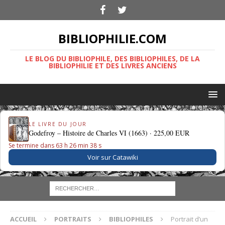
BIBLIOPHILIE.COM
LE BLOG DU BIBLIOPHILE, DES BIBLIOPHILES, DE LA
BIBLIOPHILIE ET DES LIVRES ANCIENS
LE LIVRE DU JOUR
Godefroy – Histoire de Charles VI (1663) ·
225,00 EUR
Se termine dans 63 h 26 min 37 s
Voir sur Catawiki
ACCUEIL
PORTRAITS
BIBLIOPHILES
Portrait d’un