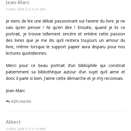
Jean-Marc
4 AVRIL 2008 Á 22 H 35 MIN
Je viens de lire une débat passionnant sur l’avenir du livre. Je ne
sais qu’en penser ! Ni qu’en dire ! Ensuite, quand je lis ce
portrait, je trouve tellement sincère et entière cette passion
des livres que je me dis qu’il restera toujours un amour du
livre, même lorsque le support papier aura disparu pour nos
lectures quotidiennes.
Merci pour ce beau portrait d’un bibliophile qui construit
patiemment sa bibliothèque autour d’un sujet qu’il aime et
donc il parle si bien. J’aime cette démarche et je m’y reconnais.
Jean-Marc
RÉPONDRE
Albert
4 AVRIL 2008 Á 21 H 14 MIN