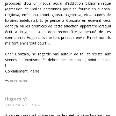
proposés d’où un risque accru d’addiction bibliomaniaque
(agression de vieilles personnes pour se fournir en curiosa,
religiosa, enfentina, montagnosa, algebrosa, etc… auprès de
libraires indélicats). Et je pense à Gonzalo en écrivant ceci,
dont j’ai vu les prémices de cette affection apparaître lorsqu’il
écrit à Hugues : « Je dois reconnaître la beauté de tes
exemplaires Hugues. Ils me font presque envie. En fait non: ils
me font envie tout court ».
Cher Gonzalo, ne regarde pas autour de toi et résiste aux
sirènes de l’exotisme. En dehors des incunables, point de salut
!
Cordialement. Pierre
RÉPONDRE
Hugues
3 AVRIL 2008 Á 21 H 20 MIN
Pour ceux qui sont intéressés par le sujet, voici un lien qui vous