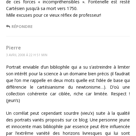
de ces forces « incompréhensibles ». Fontenelle est resté
Cartésien jusqu’à sa mort vers 1750.
Mille excuses pour ce vieux réflex de professeur!
RÉPONDRE
Pierre
3 AVRIL 2008 Á 22 H 51 MIN
Portrait enviable d’un bibliophile qui a su s’astreindre à limiter
son intérêt pour la science à un domaine bien précis (il faudrait
que l’on me rappelle en deux mots quelle est l’idée de base qui
différencie le cartésianisme du newtonisme…). D’où une
collection cohérente car ciblée, riche car limitée. Respect !
(jeun’s)
Un corrélat peut cependant sourdre (vieu’x) suite à la qualité
des portraits variés proposés sur ce blog. Une personne jeune
et innocente mais bibliophile par essence peut être influencée
par l’extrême variété des horizons livresques qui lui sont