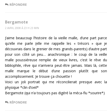
RÉPONDRE
Bergamote
2 AVRIL 2008 Á 23 H 23 MIN
J’aime beaucoup l’histoire de la vieille malle, d’une part parce
qu’elle me parle (elle me rappelle les « trésors » que je
découvrais dans le grenier de mes grands-parents) d’autre part
pour son côté un peu… anachronique : le coup de la veille
malle poussiéreuse remplie de vieux livres, c’est le rêve du
bibliophile, rêve qui n’arrivera peut-être jamais. Mais là, cette
malle marque le début d’une passion plutôt que son
accomplissement. Je trouve ça chouette !
Voici un joli portrait qui me réconcilierait presque avec la
physique *clin d’oeil*
Bergamote (qui n’a toujours pas digéré la méca-flu *sourire*)
RÉPONDRE