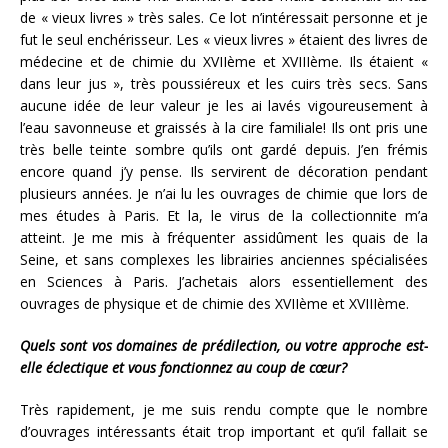
de « vieux livres » très sales. Ce lot n’intéressait personne et je
fut le seul enchérisseur. Les « vieux livres » étaient des livres de
médecine et de chimie du XVIIème et XVIIIème. Ils étaient «
dans leur jus », très poussiéreux et les cuirs très secs. Sans
aucune idée de leur valeur je les ai lavés vigoureusement à
l’eau savonneuse et graissés à la cire familiale! Ils ont pris une
très belle teinte sombre qu’ils ont gardé depuis. J’en frémis
encore quand j’y pense. Ils servirent de décoration pendant
plusieurs années. Je n’ai lu les ouvrages de chimie que lors de
mes études à Paris. Et la, le virus de la collectionnite m’a
atteint. Je me mis à fréquenter assidûment les quais de la
Seine, et sans complexes les librairies anciennes spécialisées
en Sciences à Paris. J’achetais alors essentiellement des
ouvrages de physique et de chimie des XVIIème et XVIIIème.
Quels sont vos domaines de prédilection, ou votre approche est-
elle éclectique et vous fonctionnez au coup de cœur?
Très rapidement, je me suis rendu compte que le nombre
d’ouvrages intéressants était trop important et qu’il fallait se