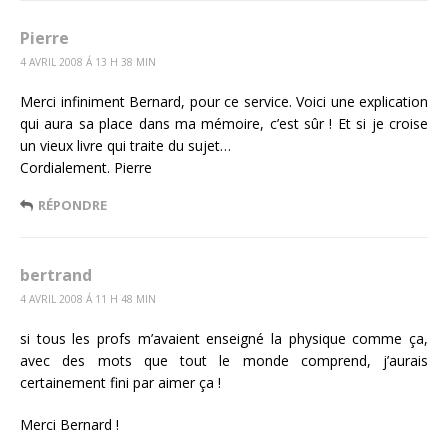
Pierre
4 AVRIL 2008 Á 13 H 38 MIN
Merci infiniment Bernard, pour ce service. Voici une explication
qui aura sa place dans ma mémoire, c’est sûr ! Et si je croise
un vieux livre qui traite du sujet…
Cordialement. Pierre
RÉPONDRE
bertrand
4 AVRIL 2008 Á 11 H 48 MIN
si tous les profs m’avaient enseigné la physique comme ça,
avec des mots que tout le monde comprend, j’aurais
certainement fini par aimer ça !
Merci Bernard !