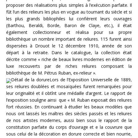
proposer des réalisations plus simples à l’exécution parfaite. Il
fût l’un des relieurs les plus en vogue au tournant du siècle et si
les plus grands bibliophiles lui confièrent leurs ouvrages
(Barthou, Beraldi, Borde, Baron de Claye, etc.), il était
également collectionneur et réalisa pour sa propre
bibliothèque un nombre important de reliures. 115 furent ainsi
dispersées à Drouot le 12 décembre 1910, année de son
départ à la retraite. Dans le catalogue, la collection était
décrite comme « riche de beaux livres modernes en édition de
luxe recouverts par de riches reliures composant la
bibliothèque de M. Pétrus Ruban, ex-relieur ».
Détail de la dorureLors de l’Exposition Universelle de 1889,
ses reliures doublées et mosaïquées furent remarquées pour
leur originalité et il obtînt une médaille d’argent. Le rapport de
l’exposition souligne ainsi que « M. Ruban exposait des reliures
fort réussies. En continuant à étudier les beaux modèles que
nous ont laissés les maîtres des siècles passés et les reliures
de nos artistes modernes, aussi bien sous le rapport de la
constitution parfaite du corps d’ouvrage et e la couvrure que
sous celui de la décoration en dorure correcte et bien nourrie,