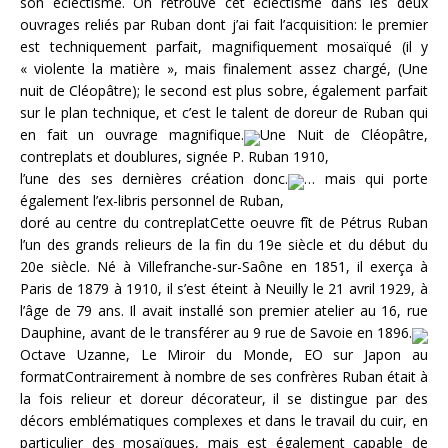
son éclectisme. On retrouve cet éclectisme dans les deux
ouvrages reliés par Ruban dont j’ai fait l’acquisition: le premier
est techniquement parfait, magnifiquement mosaïqué (il y
« violente la matière », mais finalement assez chargé, (Une
nuit de Cléopâtre); le second est plus sobre, également parfait
sur le plan technique, et c’est le talent de doreur de Ruban qui
en fait un ouvrage magnifique.
Une Nuit de Cléopâtre,
contreplats et doublures, signée P. Ruban 1910,
l’une des ses dernières création donc.
… mais qui porte
également l’ex-libris personnel de Ruban,
doré au centre du contreplatCette oeuvre fît de Pétrus Ruban
l’un des grands relieurs de la fin du 19e siècle et du début du
20e siècle. Né à Villefranche-sur-Saône en 1851, il exerça à
Paris de 1879 à 1910, il s’est éteint à Neuilly le 21 avril 1929, à
l’âge de 79 ans. Il avait installé son premier atelier au 16, rue
Dauphine, avant de le transférer au 9 rue de Savoie en 1896.
Octave Uzanne, Le Miroir du Monde, EO sur Japon au
formatContrairement à nombre de ses confrères Ruban était à
la fois relieur et doreur décorateur, il se distingue par des
décors emblématiques complexes et dans le travail du cuir, en
particulier des mosaïques, mais est également capable de