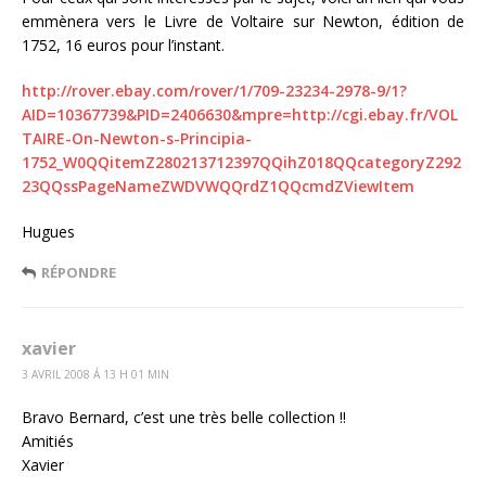
emmènera vers le Livre de Voltaire sur Newton, édition de
1752, 16 euros pour l’instant.
http://rover.ebay.com/rover/1/709-23234-2978-9/1?
AID=10367739&PID=2406630&mpre=http://cgi.ebay.fr/VOL
TAIRE-On-Newton-s-Principia-
1752_W0QQitemZ280213712397QQihZ018QQcategoryZ292
23QQssPageNameZWDVWQQrdZ1QQcmdZViewItem
Hugues
RÉPONDRE
xavier
3 AVRIL 2008 Á 13 H 01 MIN
Bravo Bernard, c’est une très belle collection !!
Amitiés
Xavier