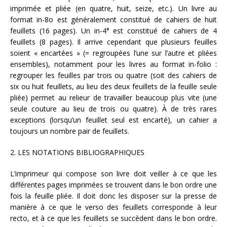
imprimée et pliée (en quatre, huit, seize, etc.). Un livre au
format in-8o est généralement constitué de cahiers de huit
feuillets (16 pages). Un in-4° est constitué de cahiers de 4
feuillets (8 pages). Il arrive cependant que plusieurs feuilles
soient « encartées » (= regroupées l’une sur l’autre et pliées
ensembles), notamment pour les livres au format in-folio :
regrouper les feuilles par trois ou quatre (soit des cahiers de
six ou huit feuillets, au lieu des deux feuillets de la feuille seule
pliée) permet au relieur de travailler beaucoup plus vite (une
seule couture au lieu de trois ou quatre). À de très rares
exceptions (lorsqu’un feuillet seul est encarté), un cahier a
toujours un nombre pair de feuillets.
2. LES NOTATIONS BIBLIOGRAPHIQUES
L’imprimeur qui compose son livre doit veiller à ce que les
différentes pages imprimées se trouvent dans le bon ordre une
fois la feuille pliée. Il doit donc les disposer sur la presse de
manière à ce que le verso des feuillets corresponde à leur
recto, et à ce que les feuillets se succèdent dans le bon ordre.