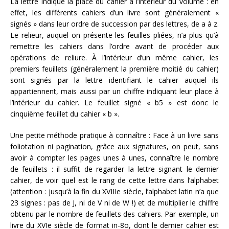
La lettre indique la place du cahier à l’intérieur du volume : en
effet, les différents cahiers d’un livre sont généralement «
signés » dans leur ordre de succession par des lettres, de a à z.
Le relieur, auquel on présente les feuilles pliées, n’a plus qu’à
remettre les cahiers dans l’ordre avant de procéder aux
opérations de reliure. À l’intérieur d’un même cahier, les
premiers feuillets (généralement la première moitié du cahier)
sont signés par la lettre identifiant le cahier auquel ils
appartiennent, mais aussi par un chiffre indiquant leur place à
l’intérieur du cahier. Le feuillet signé « b5 » est donc le
cinquième feuillet du cahier « b ».
Une petite méthode pratique à connaître : Face à un livre sans
foliotation ni pagination, grâce aux signatures, on peut, sans
avoir à compter les pages unes à unes, connaître le nombre
de feuillets : il suffit de regarder la lettre signant le dernier
cahier, de voir quel est le rang de cette lettre dans l’alphabet
(attention : jusqu’à la fin du XVIIIe siècle, l’alphabet latin n’a que
23 signes : pas de J, ni de V ni de W !) et de multiplier le chiffre
obtenu par le nombre de feuillets des cahiers. Par exemple, un
livre du XVIe siècle de format in-8o, dont le dernier cahier est