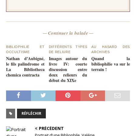
— Continuer la balade —
BIBLIOPHILIE ET
DIFFÉRENTS TYPES
AU HASARD DES
OCCULTISME
DE RELIURE
ARCHIVES
Nathan d’Aubigné,
Images autour du
Quand la
le fils palindrome et
livre IV: courte
bibliophilie va sur le
La Bibliotheca
discussion entre
terrain !
chemica contracta
deux relieurs du
début du XIXe
RÉFLÉCHIR
PRÉCÉDENT
Portrait d’une Bibliophile, Valérie