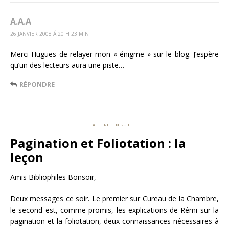
A.A.A
26 JANVIER 2008 Á 20 H 23 MIN
Merci Hugues de relayer mon « énigme » sur le blog. J’espère
qu’un des lecteurs aura une piste…
RÉPONDRE
à lire ensuite
Pagination et Foliotation : la
leçon
Amis Bibliophiles Bonsoir,
Deux messages ce soir. Le premier sur Cureau de la Chambre,
le second est, comme promis, les explications de Rémi sur la
pagination et la foliotation, deux connaissances nécessaires à