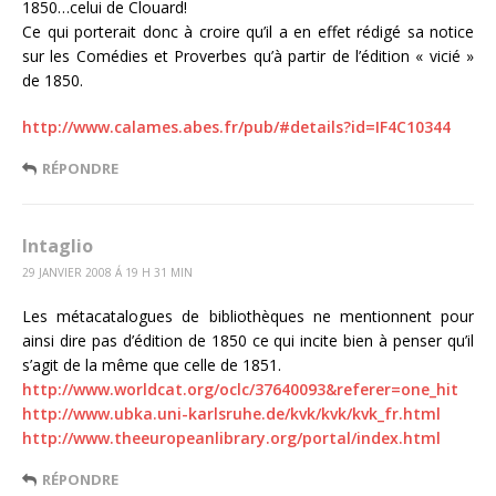
1850…celui de Clouard!
Ce qui porterait donc à croire qu’il a en effet rédigé sa notice
sur les Comédies et Proverbes qu’à partir de l’édition « vicié »
de 1850.
http://www.calames.abes.fr/pub/#details?id=IF4C10344
RÉPONDRE
Intaglio
29 JANVIER 2008 Á 19 H 31 MIN
Les métacatalogues de bibliothèques ne mentionnent pour
ainsi dire pas d’édition de 1850 ce qui incite bien à penser qu’il
s’agit de la même que celle de 1851.
http://www.worldcat.org/oclc/37640093&referer=one_hit
http://www.ubka.uni-karlsruhe.de/kvk/kvk/kvk_fr.html
http://www.theeuropeanlibrary.org/portal/index.html
RÉPONDRE