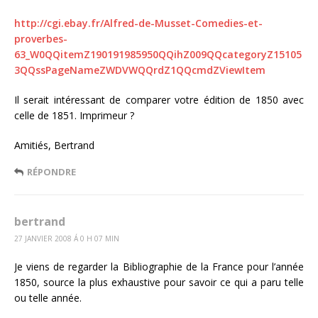
http://cgi.ebay.fr/Alfred-de-Musset-Comedies-et-
proverbes-
63_W0QQitemZ190191985950QQihZ009QQcategoryZ15105
3QQssPageNameZWDVWQQrdZ1QQcmdZViewItem
Il serait intéressant de comparer votre édition de 1850 avec
celle de 1851. Imprimeur ?
Amitiés, Bertrand
RÉPONDRE
bertrand
27 JANVIER 2008 Á 0 H 07 MIN
Je viens de regarder la Bibliographie de la France pour l’année
1850, source la plus exhaustive pour savoir ce qui a paru telle
ou telle année.