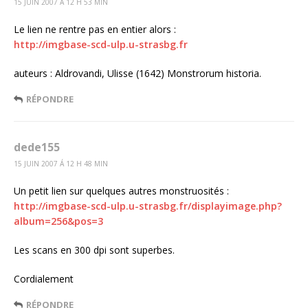
15 JUIN 2007 Á 12 H 53 MIN
Le lien ne rentre pas en entier alors :
http://imgbase-scd-ulp.u-strasbg.fr
auteurs : Aldrovandi, Ulisse (1642) Monstrorum historia.
RÉPONDRE
dede155
15 JUIN 2007 Á 12 H 48 MIN
Un petit lien sur quelques autres monstruosités :
http://imgbase-scd-ulp.u-strasbg.fr/displayimage.php?
album=256&pos=3
Les scans en 300 dpi sont superbes.
Cordialement
RÉPONDRE