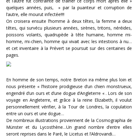
et l’autre fut contrainte de traîner ce corps mort après elle »
quelques années, puis, » par la puanteur et corruption de
l’autre, elle mourut infectée!!!!
On croisera ensuite l’homme à deux têtes, la femme a deux
têtes, qui survécu plusieurs années, sirènes, tritons, néréides,
poissons volants, quadrupède à tête humaine, homme mi-
homme, mi-chien, homme qui vivait avec les intestions à nu…
et cet inventaire à la Prévert se poursuit sur des centaines de
pages.
En homme de son temps, notre Breton ira même plus loin et
nous présente « l’histoire prodigieuse d’un chien monstrueux,
engendré d’un ours et d’une dogue d’Angleterre « . Lors de son
voyage en Angleterre, et grâce à la reine Elizabeth, il voulut
personnellement vérifier, à la Tour de Londres, la copulation
entre un ours et une dogue…
De nombreux illustrations proviennent de la Cosmographia de
Münster et du Lycosthène…Un grand nombre d’entre elles
seront reprises dans le Paré, le Licetus et l’Aldrovandi…