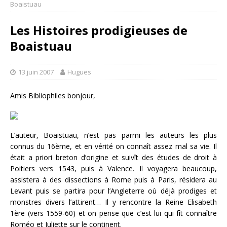
Boaistuau
Les Histoires prodigieuses de
Boaistuau
13 juin 2007
Hugues
Amis Bibliophiles bonjour,
L’auteur, Boaistuau, n’est pas parmi les auteurs les plus
connus du 16ème, et en vérité on connaît assez mal sa vie. Il
était a priori breton d’origine et suivît des études de droit à
Poitiers vers 1543, puis à Valence. Il voyagera beaucoup,
assistera à des dissections à Rome puis à Paris, résidera au
Levant puis se partira pour l’Angleterre où déjà prodiges et
monstres divers l’attirent… Il y rencontre la Reine Elisabeth
1ère (vers 1559-60) et on pense que c’est lui qui fît connaître
Roméo et Juliette sur le continent.