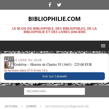
BIBLIOPHILIE.COM
LE BLOG DU BIBLIOPHILE, DES BIBLIOPHILES, DE LA
BIBLIOPHILIE ET DES LIVRES ANCIENS
LE LIVRE DU JOUR
Godefroy – Histoire de Charles VI (1663) ·
225,00 EUR
Se termine dans 57 h 9 min 15 s
Voir sur Catawiki
ACCUEIL
LIVRES
Les Histoires prodigieuses de