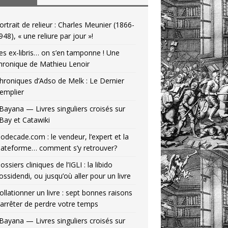
ortrait de relieur : Charles Meunier (1866-
948), « une reliure par jour »!
es ex-libris… on s’en tamponne ! Une
hronique de Mathieu Lenoir
hroniques d’Adso de Melk : Le Dernier
emplier
Bayana — Livres singuliers croisés sur
Bay et Catawiki
odecade.com : le vendeur, l’expert et la
lateforme… comment s’y retrouver?
ossiers cliniques de l’IGLI : la libido
ossidendi, ou jusqu’où aller pour un livre
ollationner un livre : sept bonnes raisons
’arrêter de perdre votre temps
Bayana — Livres singuliers croisés sur