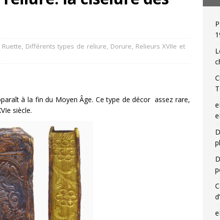
P
 de relieur : Charles Meunier (1866-1948), « une reliure par jour »!
1
 Ruette
,
Différents types de reliure
,
Dorure
,
Relieurs XVIIe et
L
c
C
T
pparaît à la fin du Moyen Âge. Ce type de décor assez rare,
e
XVIe siècle.
e
D
p
D
p
C
d
e