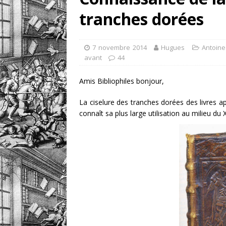
tranches dorées
retrouver?
DIVERS
[ 7 août 2026 ]
Portrait
7 novembre 2014
Hugues
Antoine
DIVERS
avant
44
Amis Bibliophiles bonjour,
La ciselure des tranches dorées des livres a
connaît sa plus large utilisation au milieu du 