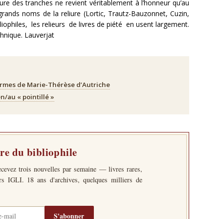
lure des tranches ne revient véritablement à l’honneur qu’au
 grands noms de la reliure (Lortic, Trautz-Bauzonnet, Cuzin,
liophiles, les relieurs de livres de piété en usent largement.
chnique. Lauverjat
armes de Marie-Thérèse d’Autriche
n/au « pointillé »
tre du bibliophile
ecevez trois nouvelles par semaine — livres rares,
ers IGLI. 18 ans d'archives, quelques milliers de
S'abonner