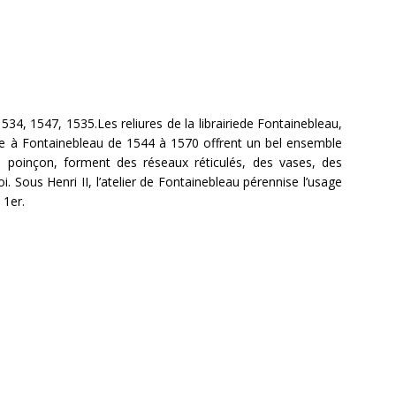
34, 1547, 1535.Les reliures de la librairiede Fontainebleau,
allée à Fontainebleau de 1544 à 1570 offrent un bel ensemble
u poinçon, forment des réseaux réticulés, des vases, des
i. Sous Henri II, l’atelier de Fontainebleau pérennise l’usage
 1er.