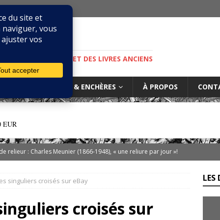
M
S, DE LA BIBLIOPHILIE ET DES LIVRES ANCIENS
IURES
MARCHÉ & ENCHÈRES
À PROPOS
CONT
0 EUR
 de relieur : Charles Meunier (1866-1948), « une reliure par jour »!
LES 
s singuliers croisés sur eBay
ibris… on s’en tamponne ! Une chronique de Mathieu Lenoir
inguliers croisés sur
es d’Adso de Melk : Le Dernier Templier
DIVERS