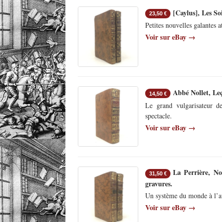
[Caylus], Les So
23,50 €
Petites nouvelles galantes a
Voir sur eBay →
Abbé Nollet, Le
14,50 €
Le grand vulgarisateur de
spectacle.
Voir sur eBay →
La Perrière, No
31,50 €
gravures.
Un système du monde à l’au
Voir sur eBay →