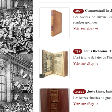
Commentarii in J
415 €
Les Satires de Juvénal c
rondeur gothique.
Voir sur eBay →
Louis Richeome, Ta
75 €
L’art jésuite de faire de l
Voir sur eBay →
Juste Lipse, Ep
34,50 €
Les lettres choisies du gran
Voir sur eBay →