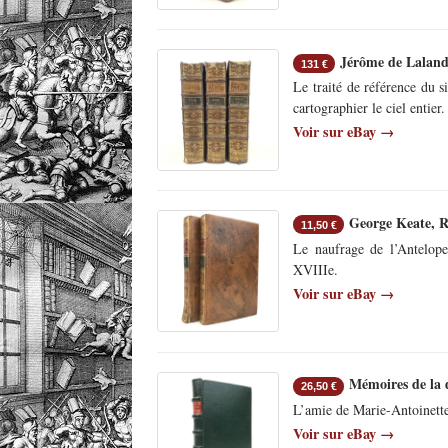
Jérôme de Lalande
131 €
Le traité de référence du 
cartographier le ciel entier.
Voir sur eBay →
George Keate, Re
11,50 €
Le naufrage de l’Antelope
XVIIIe.
Voir sur eBay →
Mémoires de la d
26,50 €
L’amie de Marie-Antoinette
Voir sur eBay →