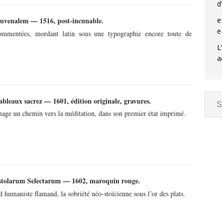
d
e
uvenalem — 1516, post-incunable.
e
ommentées, mordant latin sous une typographie encore toute de
L
a
bleaux sacrez — 1601, édition originale, gravures.
’image un chemin vers la méditation, dans son premier état imprimé.
istolarum Selectarum — 1602, maroquin rouge.
d humaniste flamand, la sobriété néo-stoïcienne sous l’or des plats.