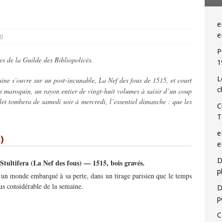
— Livres singuliers croisés sur eBay et Catawiki
EBAYANA
e
— Livres singuliers croisés sur eBay et Catawiki
EBAYANA
e
0
P
es de la Guilde des Bibliopolicés.
1
L
ine s’ouvre sur un post-incunable, La Nef des fous de 1515, et court
c
 en maroquin, un rayon entier de vingt-huit volumes à saisir d’un coup
et tombera de samedi soir à mercredi, l’essentiel dimanche : que les
C
T
e
)
e
D
Stultifera (La Nef des fous) — 1515, bois gravés.
p
d’un monde embarqué à sa perte, dans un tirage parisien que le temps
lus considérable de la semaine.
D
p
C