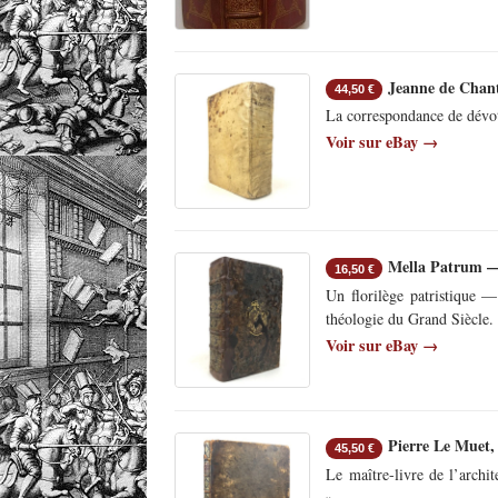
Jeanne de Chanta
44,50 €
La correspondance de dévoti
Voir sur eBay →
Mella Patrum — 
16,50 €
Un florilège patristique 
théologie du Grand Siècle.
Voir sur eBay →
Pierre Le Muet, 
45,50 €
Le maître-livre de l’archit
».