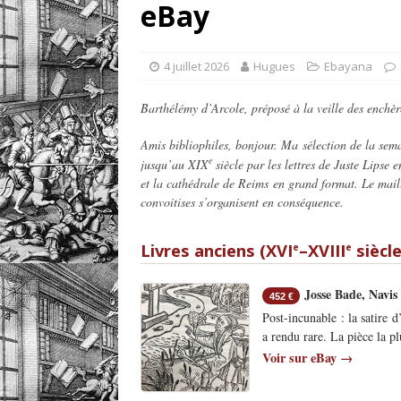
eBay
[ 1 août 2026 ]
eBayana 
[ 8 août 2026 ]
eBayana 
4 juillet 2026
Hugues
Ebayana
Barthélémy d’Arcole, préposé à la veille des enchèr
Amis bibliophiles, bonjour. Ma sélection de la sema
e
jusqu’au XIX
siècle par les lettres de Juste Lipse
et la cathédrale de Reims en grand format. Le maill
convoitises s’organisent en conséquence.
Livres anciens (XVI
–XVIII
siècle
e
e
Josse Bade, Navis 
452 €
Post-incunable : la satire 
a rendu rare. La pièce la p
Voir sur eBay →