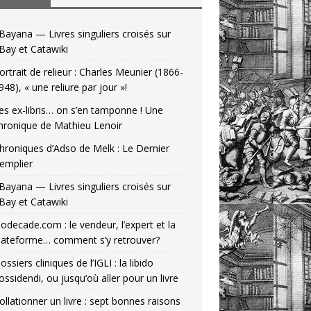
Bayana — Livres singuliers croisés sur
Bay et Catawiki
ortrait de relieur : Charles Meunier (1866-
948), « une reliure par jour »!
es ex-libris… on s’en tamponne ! Une
hronique de Mathieu Lenoir
hroniques d’Adso de Melk : Le Dernier
emplier
Bayana — Livres singuliers croisés sur
Bay et Catawiki
odecade.com : le vendeur, l’expert et la
lateforme… comment s’y retrouver?
ossiers cliniques de l’IGLI : la libido
ossidendi, ou jusqu’où aller pour un livre
ollationner un livre : sept bonnes raisons