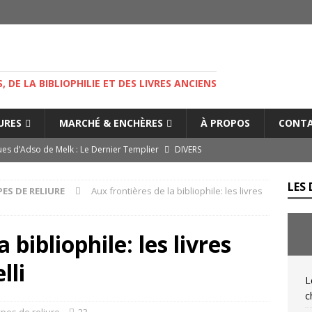
M
S, DE LA BIBLIOPHILIE ET DES LIVRES ANCIENS
IURES
MARCHÉ & ENCHÈRES
À PROPOS
CONT
es d’Adso de Melk : Le Dernier Templier
DIVERS
— Livres singuliers croisés sur eBay et Catawiki
EBAYANA
LES 
ES DE RELIURE
Aux frontières de la bibliophile: les livres
de.com : le vendeur, l’expert et la plateforme… comment s’y
 bibliophile: les livres
s cliniques de l’IGLI : la libido possidendi, ou jusqu’où aller pour
lli
NIQUES DE L'IGLI
L
ibris… on s’en tamponne ! Une chronique de Mathieu Lenoir
c