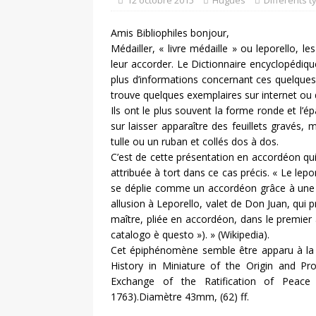
12 octobre 2015
Hugues
Différents t
DIVERS
Amis Bibliophiles bonjour,
Médailler, « livre médaille » ou leporello, l
leur accorder. Le Dictionnaire encyclopédiqu
plus d’informations concernant ces quelque
trouve quelques exemplaires sur internet ou 
Ils ont le plus souvent la forme ronde et l’
sur laisser apparaître des feuillets gravés
tulle ou un ruban et collés dos à dos.
C’est de cette présentation en accordéon qui
attribuée à tort dans ce cas précis. « Le lepor
se déplie comme un accordéon grâce à une t
allusion à Leporello, valet de Don Juan, qui 
maître, pliée en accordéon, dans le premier
catalogo è questo »). » (Wikipedia).
Cet épiphénomène semble être apparu à la fi
History in Miniature of the Origin and 
Exchange of the Ratification of Peace
1763).Diamètre 43mm, (62) ff.