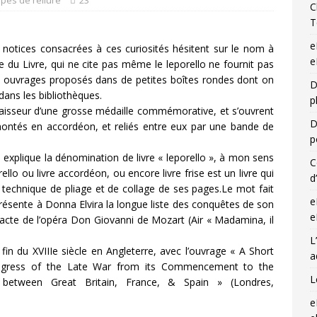
ypes de reliure
23
C
T
e
es notices consacrées à ces curiosités hésitent sur le nom à
e
e du Livre, qui ne cite pas même le leporello ne fournit pas
s ouvrages proposés dans de petites boîtes rondes dont on
D
dans les bibliothèques.
p
épaisseur d’une grosse médaille commémorative, et s’ouvrent
D
, montés en accordéon, et reliés entre eux par une bande de
p
 explique la dénomination de livre « leporello », à mon sens
C
ello ou livre accordéon, ou encore livre frise est un livre qui
d
echnique de pliage et de collage de ses pages.Le mot fait
e
présente à Donna Elvira la longue liste des conquêtes de son
e
 acte de l’opéra Don Giovanni de Mozart (Air « Madamina, il
L
n du XVIIIe siècle en Angleterre, avec l’ouvrage « A Short
a
Progress of the Late War from its Commencement to the
L
 between Great Britain, France, & Spain » (Londres,
e