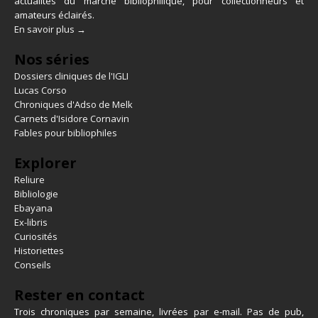
actualités du marché bibliophilique, pour collectionneurs et
amateurs éclairés.
En savoir plus →
Nos séries
Dossiers cliniques de l'IGLI
Lucas Corso
Chroniques d'Adso de Melk
Carnets d'Isidore Cornavin
Fables pour bibliophiles
Explorer
Reliure
Bibliologie
Ebayana
Ex-libris
Curiosités
Historiettes
Conseils
Rester en contact
Trois chroniques par semaine, livrées par e-mail. Pas de pub,