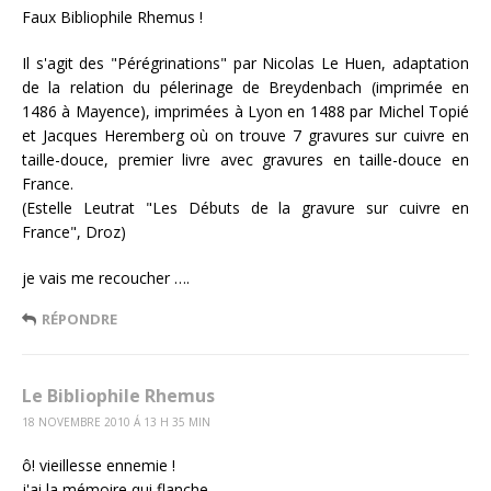
Faux Bibliophile Rhemus !
Il s'agit des "Pérégrinations" par Nicolas Le Huen, adaptation
de la relation du pélerinage de Breydenbach (imprimée en
1486 à Mayence), imprimées à Lyon en 1488 par Michel Topié
et Jacques Heremberg où on trouve 7 gravures sur cuivre en
taille-douce, premier livre avec gravures en taille-douce en
France.
(Estelle Leutrat "Les Débuts de la gravure sur cuivre en
France", Droz)
je vais me recoucher ….
RÉPONDRE
Le Bibliophile Rhemus
18 NOVEMBRE 2010 Á 13 H 35 MIN
ô! vieillesse ennemie !
j'ai la mémoire qui flanche…