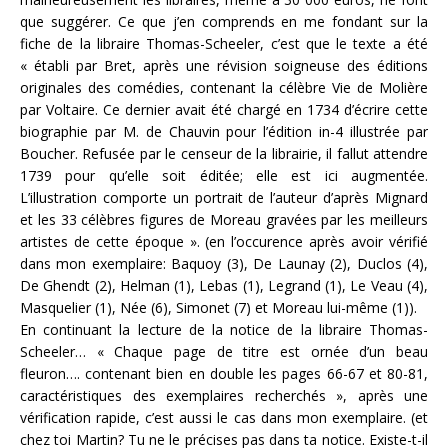
que suggérer. Ce que j’en comprends en me fondant sur la
fiche de la libraire Thomas-Scheeler, c’est que le texte a été
« établi par Bret, après une révision soigneuse des éditions
originales des comédies, contenant la célèbre Vie de Molière
par Voltaire. Ce dernier avait été chargé en 1734 d’écrire cette
biographie par M. de Chauvin pour l’édition in-4 illustrée par
Boucher. Refusée par le censeur de la librairie, il fallut attendre
1739 pour qu’elle soit éditée; elle est ici augmentée.
L’illustration comporte un portrait de l’auteur d’après Mignard
et les 33 célèbres figures de Moreau gravées par les meilleurs
artistes de cette époque ». (en l’occurence après avoir vérifié
dans mon exemplaire: Baquoy (3), De Launay (2), Duclos (4),
De Ghendt (2), Helman (1), Lebas (1), Legrand (1), Le Veau (4),
Masquelier (1), Née (6), Simonet (7) et Moreau lui-même (1)).
En continuant la lecture de la notice de la libraire Thomas-
Scheeler… « Chaque page de titre est ornée d’un beau
fleuron…. contenant bien en double les pages 66-67 et 80-81,
caractéristiques des exemplaires recherchés », après une
vérification rapide, c’est aussi le cas dans mon exemplaire. (et
chez toi Martin? Tu ne le précises pas dans ta notice. Existe-t-il