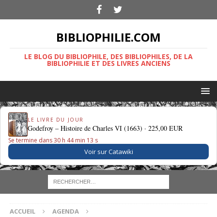
BIBLIOPHILIE.COM
LE BLOG DU BIBLIOPHILE, DES BIBLIOPHILES, DE LA
BIBLIOPHILIE ET DES LIVRES ANCIENS
LE LIVRE DU JOUR
Godefroy – Histoire de Charles VI (1663) ·
225,00 EUR
Se termine dans 30 h 44 min 13 s
Voir sur Catawiki
ACCUEIL
AGENDA