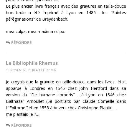
Le plus ancien livre français avec des gravures en taille-douce
hors-texte a été imprimé à Lyon en 1486 : les "Saintes
pérégrinations" de Breydenbach.
mea culpa, mea maxima culpa.
RÉPONDRE
Le Bibliophile Rhemus
18 NOVEMBRE 2010 Á 13 H 27 MIN
Je croyais que la gravure en taille-douce, dans les livres, était
apparue à Londres en 1545 chez John Hertford dans sa
version du "De humane corporis" , à Lyon en 1546 chez
Balthazar Arnoullet (58 portraits par Claude Corneille dans
l'"Epitome")et en 1558 à Anvers chez Christophe Plantin ….
me plantais-je ?…
RÉPONDRE