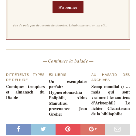
S'abonner
Pas de pub, pas de revente de données. Désabonnement en un clic.
— Continuer la balade —
DIFFÉRENTS TYPES
EX-LIBRIS
AU HASARD DES
DE RELIURE
Un exemplaire
ARCHIVES
Comiques troupiers
Scoop mondial :) …
parfait:
et almanach du
mais qui sont
Hypnerotomachia
Diable
vraiment les soutiens
Poliphili, Aldus
d’Aristophil? Le
Manutius,
fichier Clearstream
provenance Jean
de la bibliophilie
Grolier