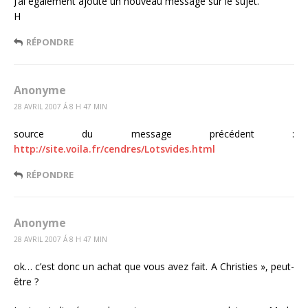
J’ai également ajouté un nouveau message sur le sujet.
H
RÉPONDRE
Anonyme
28 AVRIL 2007 Á 8 H 47 MIN
source du message précédent :
http://site.voila.fr/cendres/Lotsvides.html
RÉPONDRE
Anonyme
28 AVRIL 2007 Á 8 H 47 MIN
ok… c’est donc un achat que vous avez fait. A Christies », peut-
être ?