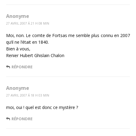
Anonyme
27 AVRIL 2007 Á 21 H 08 MIN
Moi, non. Le comte de Fortsas me semble plus connu en 2007
qu’il ne l’était en 1840.
Bien à vous,
Renier Hubert Ghislain Chalon
RÉPONDRE
Anonyme
27 AVRIL 2007 Á 18 H 03 MIN
moi, oui ! quel est donc ce mystère ?
RÉPONDRE