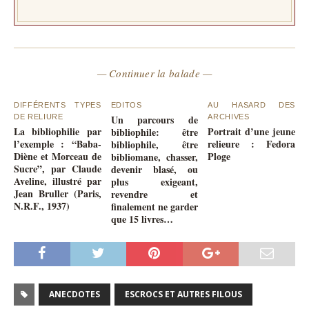
— Continuer la balade —
DIFFÉRENTS TYPES
EDITOS
AU HASARD DES
DE RELIURE
Un parcours de
ARCHIVES
La bibliophilie par
Portrait d’une jeune
bibliophile: être
l’exemple : “Baba-
relieure : Fedora
bibliophile, être
Diène et Morceau de
Ploge
bibliomane, chasser,
Sucre”, par Claude
devenir blasé, ou
Aveline, illustré par
plus exigeant,
Jean Bruller (Paris,
revendre et
N.R.F., 1937)
finalement ne garder
que 15 livres…
ANECDOTES
ESCROCS ET AUTRES FILOUS