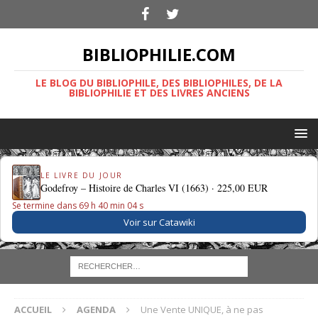
BIBLIOPHILIE.COM
LE BLOG DU BIBLIOPHILE, DES BIBLIOPHILES, DE LA
BIBLIOPHILIE ET DES LIVRES ANCIENS
LE LIVRE DU JOUR
Godefroy – Histoire de Charles VI (1663) ·
225,00 EUR
Se termine dans 69 h 40 min 03 s
Voir sur Catawiki
ACCUEIL
AGENDA
Une Vente UNIQUE, à ne pas