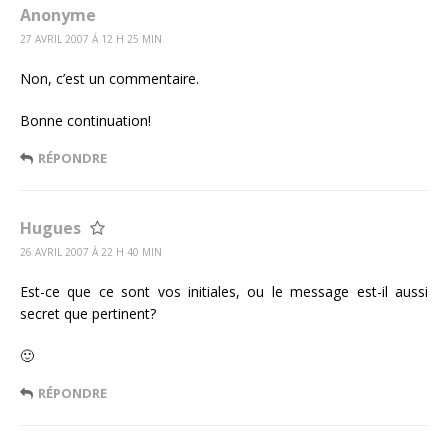
Anonyme
27 AVRIL 2007 Á 12 H 25 MIN
Non, c’est un commentaire.
Bonne continuation!
RÉPONDRE
Hugues
26 AVRIL 2007 Á 22 H 40 MIN
Est-ce que ce sont vos initiales, ou le message est-il aussi
secret que pertinent?
🙂
RÉPONDRE