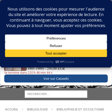
BIBLIOPHILIE.COM
LE BLOG DU BIBLIOPHILE, DES BIBLIOPHILES, DE LA
BIBLIOPHILIE ET DES LIVRES ANCIENS
LE LIVRE DU JOUR
La Grande Danse Macabre des Vifs - Martin van Maële
(1905-1909) ·
250,00 EUR
Se termine dans 220 h 46 min 43 s
Voir sur Catawiki
ACCUEIL
BIBLIOLOGIE
BIBLIOPHILIE ET OCCULTISME