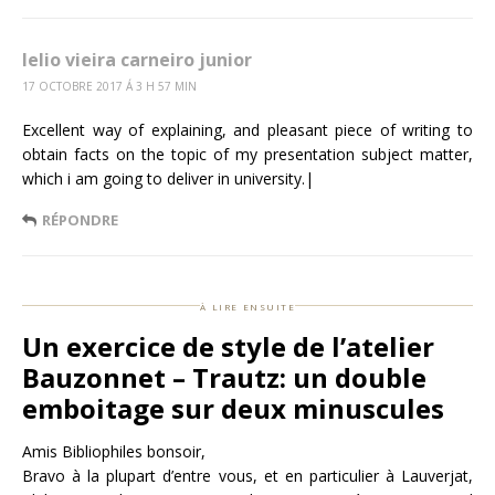
lelio vieira carneiro junior
17 OCTOBRE 2017 Á 3 H 57 MIN
Excellent way of explaining, and pleasant piece of writing to
obtain facts on the topic of my presentation subject matter,
which i am going to deliver in university.|
RÉPONDRE
à lire ensuite
Un exercice de style de l’atelier
Bauzonnet – Trautz: un double
emboitage sur deux minuscules
Amis Bibliophiles bonsoir,
Bravo à la plupart d’entre vous, et en particulier à Lauverjat,