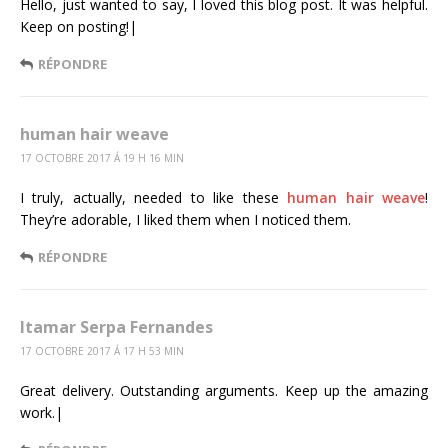
Hello, just wanted to say, I loved this blog post. It was helpful.
Keep on posting!|
RÉPONDRE
human hair weave
17 OCTOBRE 2017 Á 19 H 16 MIN
I truly, actually, needed to like these
human hair weave
!
They’re adorable, I liked them when I noticed them.
RÉPONDRE
Itamar Serpa Fernandes
17 OCTOBRE 2017 Á 17 H 53 MIN
Great delivery. Outstanding arguments. Keep up the amazing
work.|