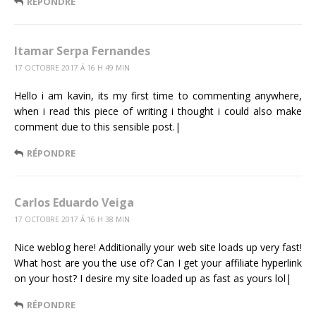
RÉPONDRE
Itamar Serpa Fernandes
17 OCTOBRE 2017 Á 16 H 49 MIN
Hello i am kavin, its my first time to commenting anywhere,
when i read this piece of writing i thought i could also make
comment due to this sensible post.|
RÉPONDRE
Carlos Eduardo Veiga
17 OCTOBRE 2017 Á 16 H 38 MIN
Nice weblog here! Additionally your web site loads up very fast!
What host are you the use of? Can I get your affiliate hyperlink
on your host? I desire my site loaded up as fast as yours lol|
RÉPONDRE