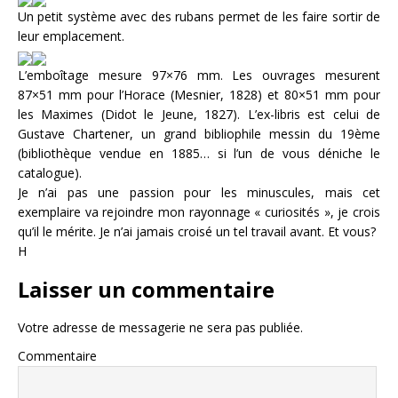
Un petit système avec des rubans permet de les faire sortir de
leur emplacement.
L’emboîtage mesure 97×76 mm. Les ouvrages mesurent
87×51 mm pour l’Horace (Mesnier, 1828) et 80×51 mm pour
les Maximes (Didot le Jeune, 1827). L’ex-libris est celui de
Gustave Chartener, un grand bibliophile messin du 19ème
(bibliothèque vendue en 1885… si l’un de vous déniche le
catalogue).
Je n’ai pas une passion pour les minuscules, mais cet
exemplaire va rejoindre mon rayonnage « curiosités », je crois
qu’il le mérite. Je n’ai jamais croisé un tel travail avant. Et vous?
H
Laisser un commentaire
Votre adresse de messagerie ne sera pas publiée.
Commentaire