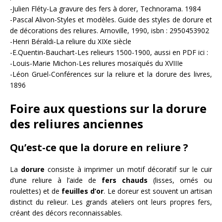
-Julien Fléty-La gravure des fers à dorer, Technorama. 1984
-Pascal Alivon-Styles et modèles. Guide des styles de dorure et
de décorations des reliures. Arnoville, 1990, isbn : 2950453902
-Henri Béraldi-La reliure du XIXe siècle
-E.Quentin-Bauchart-Les relieurs 1500-1900, aussi en PDF ici :
-Louis-Marie Michon-Les reliures mosaïqués du XVIIIe
-Léon Gruel-Conférences sur la reliure et la dorure des livres,
1896
Foire aux questions sur la dorure
des reliures anciennes
Qu’est-ce que la dorure en reliure ?
La
dorure
consiste à imprimer un motif décoratif sur le cuir
d’une reliure à l’aide de
fers chauds
(lisses, ornés ou
roulettes) et de
feuilles d’or
. Le doreur est souvent un artisan
distinct du relieur. Les grands ateliers ont leurs propres fers,
créant des décors reconnaissables.