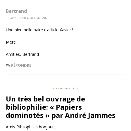
Bertrand
30 AVRIL 2008 Á 20 H 42 MIN
Une bien belle paire d’article Xavier !
Merci.
Amitiés, Bertrand
RÉPONDRE
à lire ensuite
Un très bel ouvrage de
bibliophilie: « Papiers
dominotés » par André Jammes
Amis Bibliophiles bonjour,