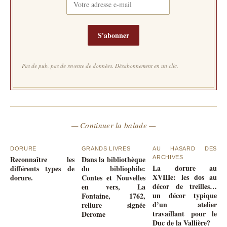
S'abonner
Pas de pub, pas de revente de données. Désabonnement en un clic.
— Continuer la balade —
DORURE
GRANDS LIVRES
AU HASARD DES
Reconnaître les
Dans la bibliothèque
ARCHIVES
La dorure au
différents types de
du bibliophile:
XVIIIe: les dos au
dorure.
Contes et Nouvelles
décor de treilles…
en vers, La
un décor typique
Fontaine, 1762,
d’un atelier
reliure signée
travaillant pour le
Derome
Duc de la Vallière?