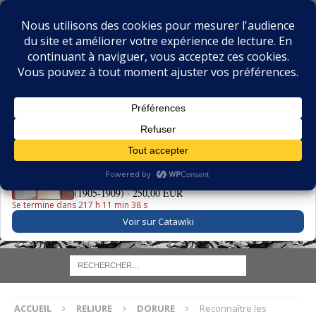
BIBLIOPHILIE.COM
LE BLOG DU BIBLIOPHILE, DES BIBLIOPHILES, DE LA
BIBLIOPHILIE ET DES LIVRES ANCIENS
LE LIVRE DU JOUR
La Grande Danse Macabre des Vifs - Martin van Maële
(1905-1909) ·
250,00 EUR
Se termine dans 217 h 11 min 37 s
Voir sur Catawiki
ACCUEIL
RELIURE
DORURE
Reconnaître les