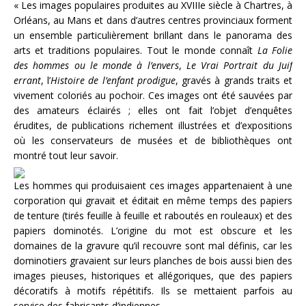
« Les images populaires produites au XVIIIe siècle à Chartres, à
Orléans, au Mans et dans d’autres centres provinciaux forment
un ensemble particulièrement brillant dans le panorama des
arts et traditions populaires. Tout le monde connaît
La Folie
des hommes ou le monde à l’envers
,
Le Vrai Portrait du Juif
errant
, l’
Histoire de l’enfant prodigue
, gravés à grands traits et
vivement coloriés au pochoir. Ces images ont été sauvées par
des amateurs éclairés ; elles ont fait l’objet d’enquêtes
érudites, de publications richement illustrées et d’expositions
où les conservateurs de musées et de bibliothèques ont
montré tout leur savoir.
Les hommes qui produisaient ces images appartenaient à une
corporation qui gravait et éditait en même temps des papiers
de tenture (tirés feuille à feuille et raboutés en rouleaux) et des
papiers dominotés. L’origine du mot est obscure et les
domaines de la gravure qu’il recouvre sont mal définis, car les
dominotiers gravaient sur leurs planches de bois aussi bien des
images pieuses, historiques et allégoriques, que des papiers
décoratifs à motifs répétitifs. Ils se mettaient parfois au
service des fabricants d’indiennes.