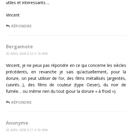
utiles et interessants….
Vincent
RÉPONDRE
Bergamote
30 AVRIL 2008 Á 22 H 16 MIN
Vincent, je ne peux pas répondre en ce qui concerne les siècles
précédents, en revanche je sais qu’actuellement, pour la
dorure, on peut utiliser de l’or, des films métallisés (argentés,
cuivrés…), des films de couleur (type Oeser), du noir de
fumée… ou même rien du tout (pour la dorure « à froid »).
RÉPONDRE
Anonyme
30 AVRIL 2008 Á 21 H 56 MIN