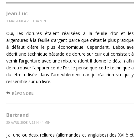
Jean-Luc
1 MAI 2008 Á 21 H 34 MIN
Oui, les dorures étaient réalisées à la feuille d’or et les
argentures à la feuille d’argent parce que c’était le plus pratique
à défaut d’être le plus économique. Cependant, Laboulaye
décrit une technique bâtarde de dorure sur cuir qui consistait à
vernir l’argenture avec une mixture (dont il donne le détail) afin
de retrouver l’apparence de l’or. Je pense que cette technique a
du être utlisée dans l’ameublement car je n’ai rien vu qui y
ressemble sur un livre.
RÉPONDRE
Bertrand
30 AVRIL 2008 Á 22 H 44 MIN
J’ai une ou deux reliures (allemandes et anglaises) des XVIIè et