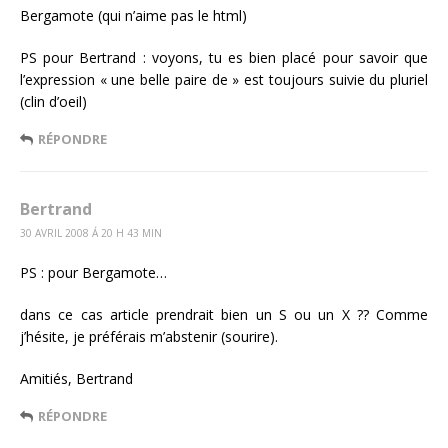
Bergamote (qui n’aime pas le html)
PS pour Bertrand : voyons, tu es bien placé pour savoir que
l’expression « une belle paire de » est toujours suivie du pluriel
(clin d’oeil)
RÉPONDRE
Bertrand
30 AVRIL 2008 Á 20 H 43 MIN
PS : pour Bergamote…
dans ce cas article prendrait bien un S ou un X ?? Comme
j’hésite, je préférais m’abstenir (sourire).
Amitiés, Bertrand
RÉPONDRE