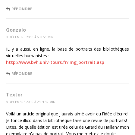
RÉPONDRE
Gonzalo
9 DÉCEMBRE 2010 Á 6 H 51 MIN
IL y a aussi, en ligne, la base de portraits des bibliothèques
virtuelles humanistes :
http://www.bvh.univ-tours.fr/img_portrait.asp
RÉPONDRE
Textor
8 DÉCEMBRE 2010 Á 23 H 32 MIN
Voilà un article original que j'aurais aimé avoir eu l'idée d'écrire!
Je fonce illico dans la bibliothèque faire une revue de portraits!
Dites, de quelle édition est tirée celui de Girard du Haillan? mon
exemplaire n'a pas de portrait. Vous me mettez le doute…