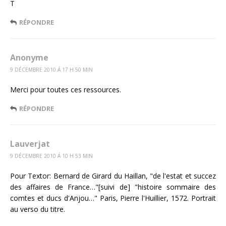
T
RÉPONDRE
Anonyme
9 DÉCEMBRE 2010 Á 17 H 50 MIN
Merci pour toutes ces ressources.
RÉPONDRE
Lauverjat
9 DÉCEMBRE 2010 Á 10 H 53 MIN
Pour Textor: Bernard de Girard du Haillan, "de l'estat et succez
des affaires de France…"[suivi de] "histoire sommaire des
comtes et ducs d'Anjou…" Paris, Pierre l'Huillier, 1572. Portrait
au verso du titre.