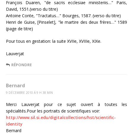
François Duaren, "de sacris ecclesiae ministeriis…" Paris,
David, 1551.(verso du titre)
Antoine Conte, "Tractatus…" Bourges, 1587. (verso du titre)
Henri de Guise, [Pinselet], "le martire des deux frères…" 1589
(page de titre)
Pour tous en gestation: la suite XVIIe, XVIIIe, XIXe.
Lauverjat
RÉPONDRE
Bernard
9 DÉCEMBRE 2010 Á 9 H 38 MIN
Merci Lauverjat pour ce sujet ouvert à toutes les
spécialités.Pour les portraits de scientifiques voir:
http://www.sil.si.edu/digitalcollections/hst/scientific-
identity
Bernard