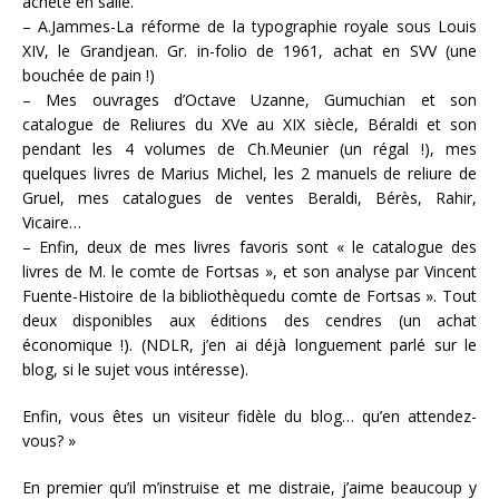
acheté en salle.
– A.Jammes-La réforme de la typographie royale sous Louis
XIV, le Grandjean. Gr. in-folio de 1961, achat en SVV (une
bouchée de pain !)
– Mes ouvrages d’Octave Uzanne, Gumuchian et son
catalogue de Reliures du XVe au XIX siècle, Béraldi et son
pendant les 4 volumes de Ch.Meunier (un régal !), mes
quelques livres de Marius Michel, les 2 manuels de reliure de
Gruel, mes catalogues de ventes Beraldi, Bérès, Rahir,
Vicaire…
– Enfin, deux de mes livres favoris sont « le catalogue des
livres de M. le comte de Fortsas », et son analyse par Vincent
Fuente-Histoire de la bibliothèquedu comte de Fortsas ». Tout
deux disponibles aux éditions des cendres (un achat
économique !). (NDLR, j’en ai déjà longuement parlé sur le
blog, si le sujet vous intéresse).
Enfin, vous êtes un visiteur fidèle du blog… qu’en attendez-
vous? »
En premier qu’il m’instruise et me distraie, j’aime beaucoup y