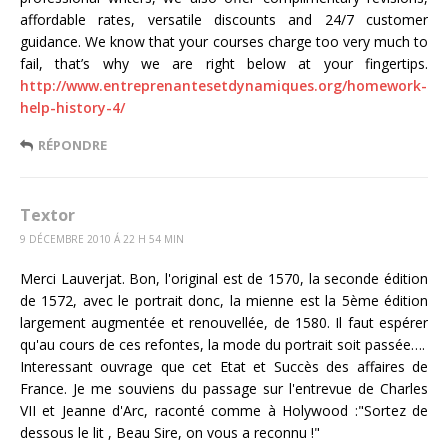
affordable rates, versatile discounts and 24/7 customer
guidance. We know that your courses charge too very much to
fail, that’s why we are right below at your fingertips.
http://www.entreprenantesetdynamiques.org/homework-
help-history-4/
RÉPONDRE
Textor
9 DÉCEMBRE 2010 Á 22 H 54 MIN
Merci Lauverjat. Bon, l'original est de 1570, la seconde édition
de 1572, avec le portrait donc, la mienne est la 5ème édition
largement augmentée et renouvellée, de 1580. Il faut espérer
qu'au cours de ces refontes, la mode du portrait soit passée….
Interessant ouvrage que cet Etat et Succès des affaires de
France. Je me souviens du passage sur l'entrevue de Charles
VII et Jeanne d'Arc, raconté comme à Holywood :"Sortez de
dessous le lit , Beau Sire, on vous a reconnu !"