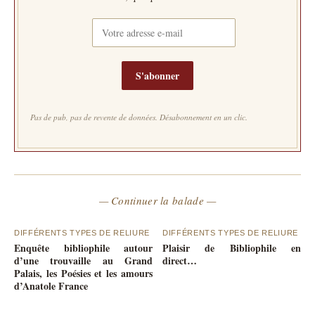
S'abonner
Pas de pub, pas de revente de données. Désabonnement en un clic.
— Continuer la balade —
DIFFÉRENTS TYPES DE RELIURE
DIFFÉRENTS TYPES DE RELIURE
Enquête bibliophile autour
Plaisir de Bibliophile en
d’une trouvaille au Grand
direct…
Palais, les Poésies et les amours
d’Anatole France