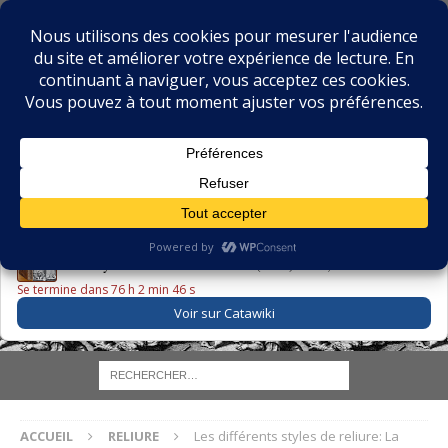
BIBLIOPHILIE.COM
LE BLOG DU BIBLIOPHILE, DES BIBLIOPHILES, DE LA
BIBLIOPHILIE ET DES LIVRES ANCIENS
LE LIVRE DU JOUR
Godefroy – Histoire de Charles VI (1663) ·
225,00 EUR
Se termine dans 76 h 2 min 45 s
Voir sur Catawiki
ACCUEIL
RELIURE
Les différents styles de reliure: La