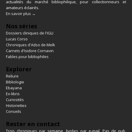
actualités du marché bibliophilique, pour collectionneurs et
amateurs éclairés.
En savoir plus →
Nos séries
Dossiers cliniques de l'IGLI
Lucas Corso
Chroniques d'Adso de Melk
Carnets d'Isidore Cornavin
Fables pour bibliophiles
Explorer
Reliure
Bibliologie
Ebayana
Ex-libris
Curiosités
Historiettes
Conseils
Rester en contact
Trois chroniques par semaine, livrées par e-mail. Pas de pub,