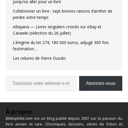
jusqu’où aller pour un livre
Collationner un livre : sept bonnes raisons d’arrêter de
perdre votre temps
eBayana — Livres singuliers croisés sur eBay et
Catawiki (sélection du 26 juillet)
L’énigme du lot 274, 180 000 euros, adjugé 300 fois
l’estimation…
Les reliures de Pierre Duodo
Abonnez-vous
À propos
Bibliophilie.com est un blog publié depuis 2007 sur la passion du
livre ancien et rare. Chroniques, dossiers, séries de fiction et