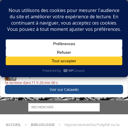
BIBLIOPHILIE.COM
LE BLOG DU BIBLIOPHILE, DES BIBLIOPHILES, DE LA
BIBLIOPHILIE ET DES LIVRES ANCIENS
LE LIVRE DU JOUR
Godefroy – Histoire de Charles VI (1663) ·
225,00 EUR
Se termine dans 11 h 26 min 05 s
Voir sur Catawiki
ACCUEIL
BIBLIOLOGIE
Hypnerotomachia Poliphili ou la