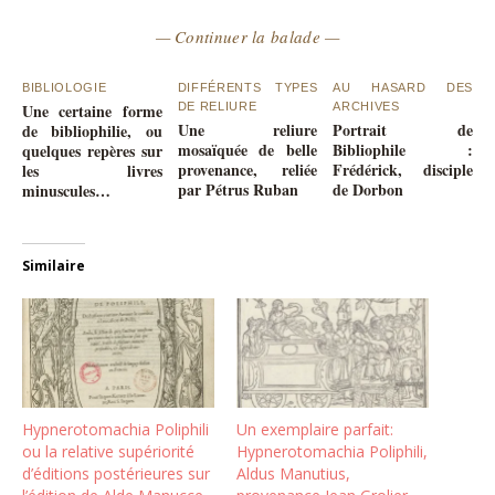
— Continuer la balade —
BIBLIOLOGIE
DIFFÉRENTS TYPES
AU HASARD DES
Une certaine forme
DE RELIURE
ARCHIVES
Une reliure
Portrait de
de bibliophilie, ou
mosaïquée de belle
Bibliophile :
quelques repères sur
provenance, reliée
Frédérick, disciple
les livres
par Pétrus Ruban
de Dorbon
minuscules…
Similaire
Hypnerotomachia Poliphili
Un exemplaire parfait:
ou la relative supériorité
Hypnerotomachia Poliphili,
d’éditions postérieures sur
Aldus Manutius,