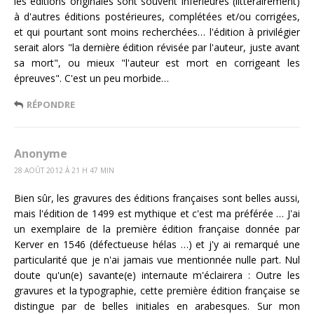
les éditions originales sont souvent inférieures (littérairement)
à d'autres éditions postérieures, complétées et/ou corrigées,
et qui pourtant sont moins recherchées… l'édition à privilégier
serait alors "la dernière édition révisée par l'auteur, juste avant
sa mort", ou mieux "l'auteur est mort en corrigeant les
épreuves". C'est un peu morbide…
RÉPONDRE
Anonyme
28 AOÛT 2012 Á 21 H 47 MIN
Bien sûr, les gravures des éditions françaises sont belles aussi,
mais l'édition de 1499 est mythique et c'est ma préférée … J'ai
un exemplaire de la première édition française donnée par
Kerver en 1546 (défectueuse hélas …) et j'y ai remarqué une
particularité que je n'ai jamais vue mentionnée nulle part. Nul
doute qu'un(e) savante(e) internaute m'éclairera : Outre les
gravures et la typographie, cette première édition française se
distingue par de belles initiales en arabesques. Sur mon