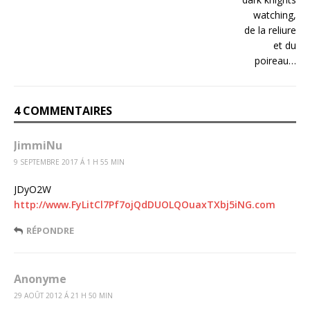
4 COMMENTAIRES
JimmiNu
9 SEPTEMBRE 2017 Á 1 H 55 MIN
JDyO2W
http://www.FyLitCl7Pf7ojQdDUOLQOuaxTXbj5iNG.com
RÉPONDRE
Anonyme
29 AOÛT 2012 Á 21 H 50 MIN