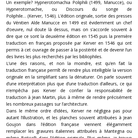
Un exemple? Hypnerotomachia Poliphili (1499, Manucce), ou
Hypnerotomachie, ou Discours du songe de
Poliphile… (Kerver, 1546). L’édition originale, sortie des presses
du Vénitien Alde Manucce en 1499 est évidemment un chef
d’oeuvre, nul doute là dessus, mais on s’accorde souvent à
dire que ce sont la deuxième édition en 1545 puis la première
traduction en français proposée par Kerver en 1546 qui ont
permis à cet ouvrage de passer à la postérité et de devenir l’un
des livres les plus recherchés par les bibliophiles.
L’une des raisons, et non la moindre, est qu’en fait la
traduction française permît de rendre plus intelligible la version
originale en la simplifiant sans la dénaturer. On parle souvent
d’une interprétation plus que d’une traduction d’ailleurs, ce qui
n’empêcha pas Kerver de confier la responsabilité de
traduction à Jean Martin, plus à même de rendre précisément
les nombreux passages sur l’architecture.
Dans le même ordre d’idées, Kerver ne négligea pas pour
autant l’illustration, et les planches souvent attribuées à Jean
Goujon dans l’édition française viennent élégamment
remplacer les gravures italiennes attribuées à Mantegna ou
même Boticelli dans l’édition originale. Plus même, je trouve