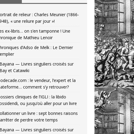
ortrait de relieur : Charles Meunier (1866-
948), « une reliure par jour »!
es ex-libris… on s’en tamponne ! Une
hronique de Mathieu Lenoir
hroniques d’Adso de Melk : Le Dernier
emplier
Bayana — Livres singuliers croisés sur
Bay et Catawiki
odecade.com : le vendeur, l’expert et la
lateforme… comment s’y retrouver?
ossiers cliniques de l’IGLI : la libido
ossidendi, ou jusqu’où aller pour un livre
ollationner un livre : sept bonnes raisons
’arrêter de perdre votre temps
Bayana — Livres singuliers croisés sur