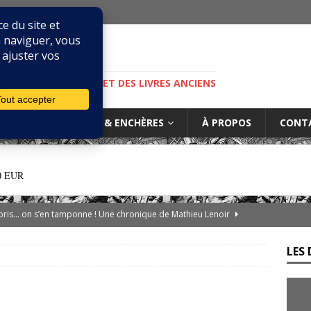
M
S, DE LA BIBLIOPHILIE ET DES LIVRES ANCIENS
IURES
MARCHÉ & ENCHÈRES
À PROPOS
CONT
0 EUR
ibris… on s’en tamponne ! Une chronique de Mathieu Lenoir
LES 
es d’Adso de Melk : Le Dernier Templier
DIVERS
— Livres singuliers croisés sur eBay et Catawiki
EBAYANA
de.com : le vendeur, l’expert et la plateforme… comment s’y