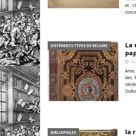
et C
conce
La 
DIFFÉRENTS TYPES DE RELIURE
pap
13 
Amis 
des f
sièc
Dubui
la 
BIBLIOPHILES