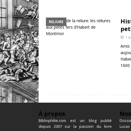
His
RELIURE
pet
1 a
Amis 
aujou
Haber
1600 
À propos
Nos
Bibliophilie.com est un blog publié
Dossie
depuis 2007 sur la passion du livre
Lucas