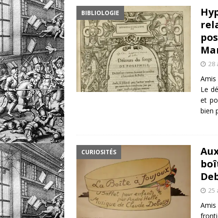
Hyp
BIBLIOLOGIE
retrouver?
DIVERS
rel
[ 7 août 2026 ]
Portrait
pos
Man
DIVERS
28 
Amis 
Le dé
et po
bien 
Aux
CURIOSITÉS
boî
Deb
25 
Amis
front