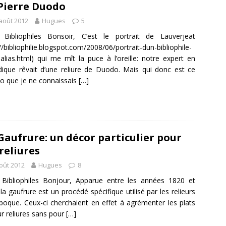
Pierre Duodo
août 2012
Hugues
5
 Bibliophiles Bonsoir, C’est le portrait de Lauverjeat
://bibliophilie.blogspot.com/2008/06/portrait-dun-bibliophile-
s-alias.html) qui me mît la puce à l’oreille: notre expert en
dique rêvait d’une reliure de Duodo. Mais qui donc est ce
 que je ne connaissais
[…]
Gaufrure: un décor particulier pour
 reliures
oût 2012
Hugues
8
Bibliophiles Bonjour, Apparue entre les années 1820 et
la gaufrure est un procédé spécifique utilisé par les relieurs
époque. Ceux-ci cherchaient en effet à agrémenter les plats
ur reliures sans pour
[…]