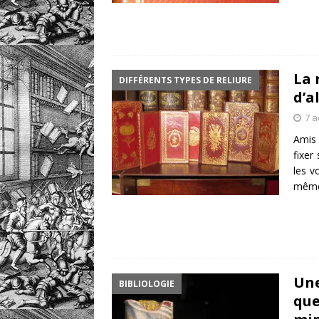
La 
DIFFÉRENTS TYPES DE RELIURE
d’a
7 a
Amis 
fixer
les v
même 
Une
BIBLIOLOGIE
que