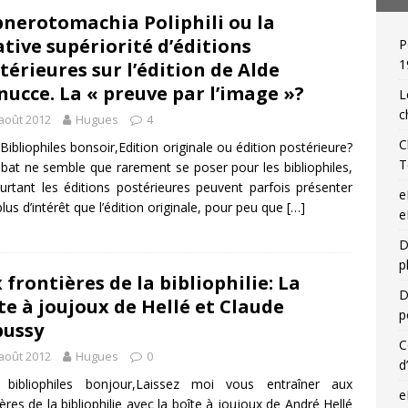
nerotomachia Poliphili ou la
ative supériorité d’éditions
P
 de relieur : Charles Meunier (1866-1948), « une reliure par jour »!
1
térieures sur l’édition de Alde
ucce. La « preuve par l’image »?
L
c
août 2012
Hugues
4
C
Bibliophiles bonsoir,Edition originale ou édition postérieure?
T
bat ne semble que rarement se poser pour les bibliophiles,
urtant les éditions postérieures peuvent parfois présenter
e
plus d’intérêt que l’édition originale, pour peu que
[…]
e
D
p
 frontières de la bibliophilie: La
D
te à joujoux de Hellé et Claude
p
ussy
C
août 2012
Hugues
0
d
 bibliophiles bonjour,Laissez moi vous entraîner aux
e
ières de la bibliophilie avec la boîte à joujoux de André Hellé