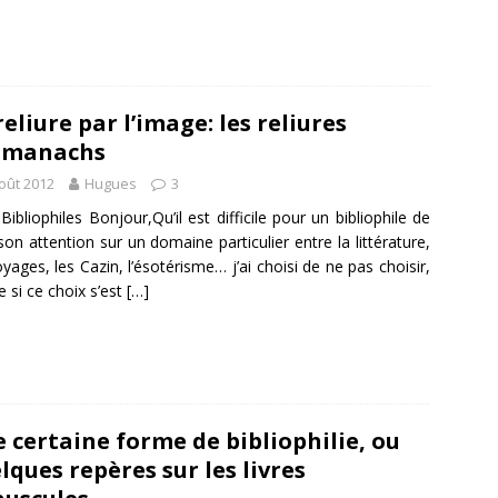
reliure par l’image: les reliures
lmanachs
oût 2012
Hugues
3
Bibliophiles Bonjour,Qu’il est difficile pour un bibliophile de
 son attention sur un domaine particulier entre la littérature,
oyages, les Cazin, l’ésotérisme… j’ai choisi de ne pas choisir,
si ce choix s’est
[…]
 certaine forme de bibliophilie, ou
lques repères sur les livres