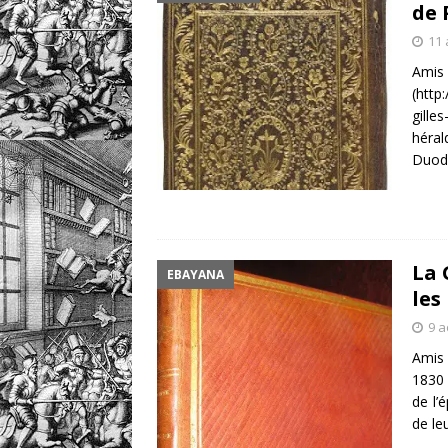
de 
11 
Amis
(http
gille
héral
Duodo
La 
EBAYANA
les
9 a
Amis 
1830 
de l’
de le