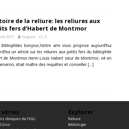
toire de la reliure: les reliures aux
its fers d’Habert de Montmor
oût 2012
Hugues
0
Bibliophiles bonjour,Notre ami vous propose aujourd’hui
rd’hui un article sur les reliures aux petits fers du bibliophile
t de Montmor.Henri-Louis Habert sieur de Montmor, né en
environ, était maître des requêtes et conseiller
[…]
 séries
Explorer
rs cliniques de l'IGLI
Reliure
 Corso
Bibliologie