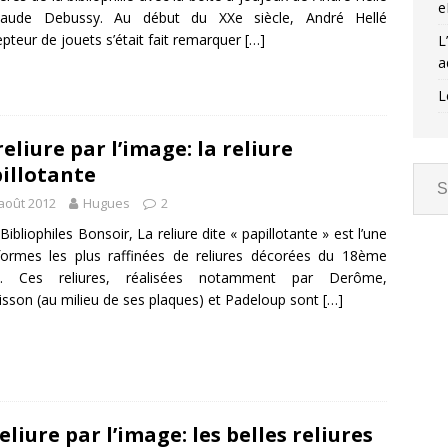
e
laude Debussy. Au début du XXe siècle, André Hellé
pteur de jouets s’était fait remarquer
[…]
L
a
L
reliure par l’image: la reliure
illotante
août 2012
Hugues
2
Bibliophiles Bonsoir, La reliure dite « papillotante » est l’une
ormes les plus raffinées de reliures décorées du 18ème
le. Ces reliures, réalisées notamment par Derôme,
sson (au milieu de ses plaques) et Padeloup sont
[…]
reliure par l’image: les belles reliures