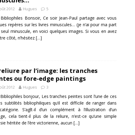
nuscules…
oût 2012
Hugues
5
Bibliophiles Bonsoir, Ce soir Jean-Paul partage avec vous
ues repères sur les livres minuscules… (je n’ai pour ma part
 seul minuscule, en voici quelques images. Si vous en avez
tre côté, n’hésitez
[…]
reliure par l’image: les tranches
ntes ou fore-edge paintings
oût 2012
Hugues
3
Bibliophiles bonjour, Les tranches peintes sont l’une de ces
es subtilités bibliophiliques qu’il est difficile de ranger dans
atégorie. S’agît-il d’un complément à l’illustration d’un
ge, cela tient-il plus de la reliure, n’est-ce qu’une simple
isie héritée de l’ère victorienne, aucun
[…]