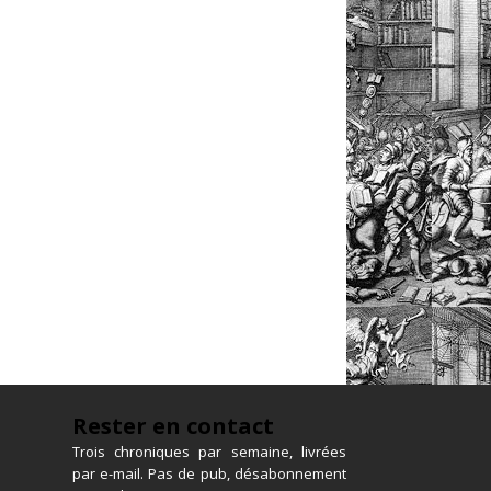
Rester en contact
Trois chroniques par semaine, livrées
par e-mail. Pas de pub, désabonnement