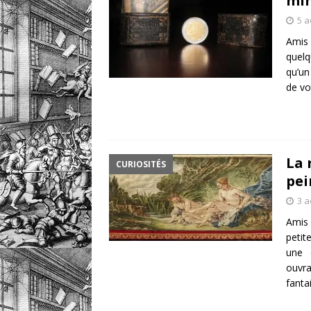
mi
5 a
Amis 
quelq
qu’un
de vo
La 
CURIOSITÉS
pei
3 a
Amis 
petit
une c
ouvra
fanta