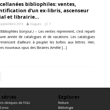
cellanées bibliophiles: ventes,
ntification d’un ex-libris, ascenseur
ial et librairie…
 septembre 2013
Hugues
7
Bibliophiles bonjour,I – Les ventes reprennent, c’est reparti
une année de catalogues et de vacations. Les catalogues
mencent d’ailleurs à peupler les boîtes aux lettres. Hier,
les nouveaux opus des libraires Amélie
[…]
 séries
Explorer
rs cliniques de l'IGLI
Reliure
 Corso
Bibliologie