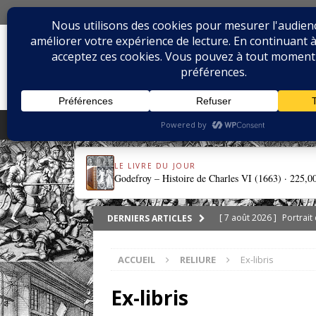
8 AOÛT 2026
BIBLIOPHILIE.CO
LE BLOG DU BIBLIOPHILE, DES BIBLIOPHILE
ACCUEIL
SÉRIES
LIVRES & REL
LE LIVRE DU JOUR
Godefroy – Histoire de Charles VI (1663) ·
225,0
[ 7 août 2026 ]
Portrait
DERNIERS ARTICLES
DIVERS
ACCUEIL
RELIURE
Ex-libris
[ 5 août 2026 ]
Les ex-l
DIVERS
Ex-libris
[ 3 août 2026 ]
Chroniqu