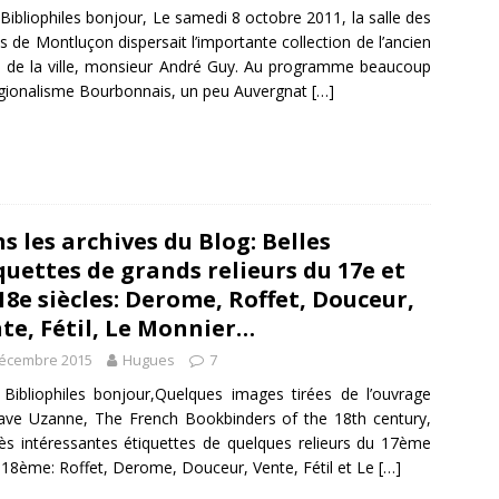
Bibliophiles bonjour, Le samedi 8 octobre 2011, la salle des
s de Montluçon dispersait l’importante collection de l’ancien
 de la ville, monsieur André Guy. Au programme beaucoup
gionalisme Bourbonnais, un peu Auvergnat
[…]
s les archives du Blog: Belles
quettes de grands relieurs du 17e et
18e siècles: Derome, Roffet, Douceur,
te, Fétil, Le Monnier…
décembre 2015
Hugues
7
Bibliophiles bonjour,Quelques images tirées de l’ouvrage
ave Uzanne, The French Bookbinders of the 18th century,
rès intéressantes étiquettes de quelques relieurs du 17ème
 18ème: Roffet, Derome, Douceur, Vente, Fétil et Le
[…]