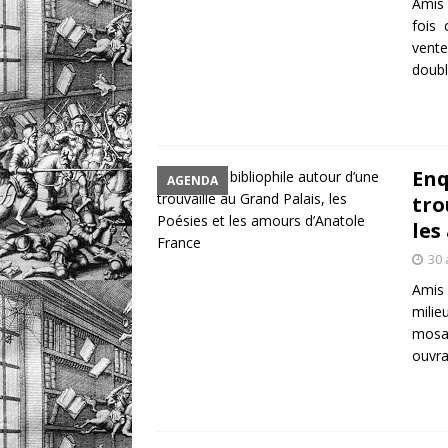
Amis 
fois 
vente
doubl
Enq
AGENDA
tro
les
30 
Amis 
milie
mosaï
ouvra