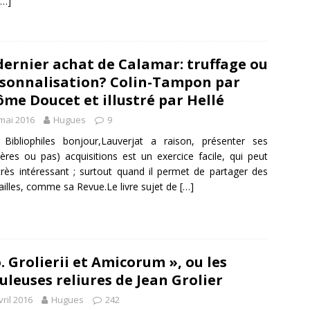
[…]
dernier achat de Calamar: truffage ou
sonnalisation? Colin-Tampon par
ôme Doucet et illustré par Hellé
mai 2016
Hugues
9
Bibliophiles bonjour,Lauverjat a raison, présenter ses
ières ou pas) acquisitions est un exercice facile, qui peut
très intéressant ; surtout quand il permet de partager des
ailles, comme sa Revue.Le livre sujet de
[…]
o. Grolierii et Amicorum », ou les
uleuses reliures de Jean Grolier
vril 2016
Hugues
242