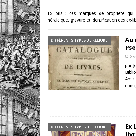
[ 1 août 2026 ]
eBayana 
Ex-libris : ces marques de propriété qui p
héraldique, gravure et identification des ex-l
[ 8 août 2026 ]
eBayana 
Au 
DIFFÉRENTS TYPES DE RELIURE
Pse
5 o
par J
Bibli
Amis
consi
Ex 
DIFFÉRENTS TYPES DE RELIURE
liv