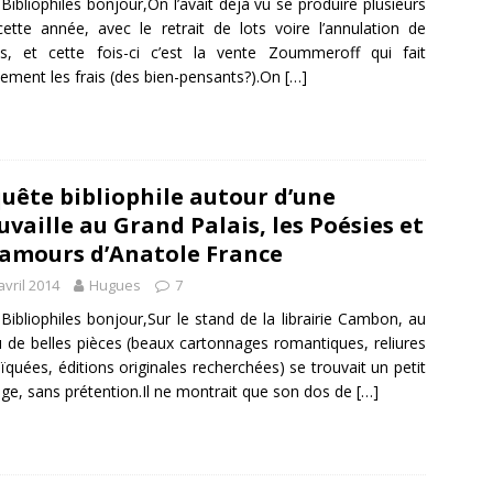
Bibliophiles bonjour,On l’avait déjà vu se produire plusieurs
cette année, avec le retrait de lots voire l’annulation de
s, et cette fois-ci c’est la vente Zoummeroff qui fait
ement les frais (des bien-pensants?).On
[…]
uête bibliophile autour d’une
uvaille au Grand Palais, les Poésies et
 amours d’Anatole France
avril 2014
Hugues
7
Bibliophiles bonjour,Sur le stand de la librairie Cambon, au
u de belles pièces (beaux cartonnages romantiques, reliures
quées, éditions originales recherchées) se trouvait un petit
ge, sans prétention.Il ne montrait que son dos de
[…]