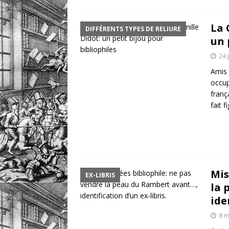
La 
DIFFÉRENTS TYPES DE RELIURE
un 
24 
Amis 
occu
franç
fait f
Mis
EX-LIBRIS
la 
ide
8 m