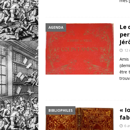
mes
Le 
AGENDA
per
Jér
12 
Amis 
(dern
être 
trouv
« I
BIBLIOPHILES
fab
6 a