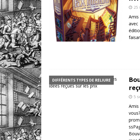
25
Amis 
avec 
éditi
faisa
Bou
DIFFÉRENTS TYPES DE RELIURE
reç
5 
Amis 
vous?
prom
ssPa
Bouva