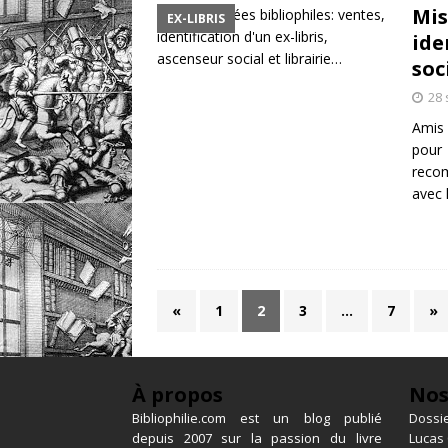
Mis
EX-LIBRIS
ide
soc
28
Amis 
pour 
recom
avec 
«
1
2
3
…
7
»
À propos
Nos
Bibliophilie.com est un blog publié
Dossie
depuis 2007 sur la passion du livre
Lucas