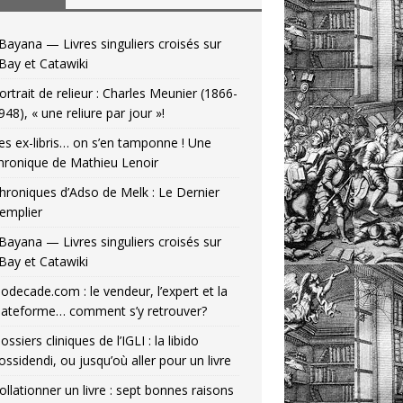
Bayana — Livres singuliers croisés sur
Bay et Catawiki
ortrait de relieur : Charles Meunier (1866-
948), « une reliure par jour »!
es ex-libris… on s’en tamponne ! Une
hronique de Mathieu Lenoir
hroniques d’Adso de Melk : Le Dernier
emplier
Bayana — Livres singuliers croisés sur
Bay et Catawiki
odecade.com : le vendeur, l’expert et la
lateforme… comment s’y retrouver?
ossiers cliniques de l’IGLI : la libido
ossidendi, ou jusqu’où aller pour un livre
ollationner un livre : sept bonnes raisons