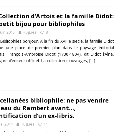
Collection d’Artois et la famille Didot:
petit bijou pour bibliophiles
juin 2015
Hugues
8
Bibliophiles bonjour, A la fin du XVIIIe siècle, la famille Didot
pe une place de premier plan dans le paysage éditorial
ais. François-Ambroise Didot (1730-1804), dit Didot l’Aîné,
igure d’éditeur officiel. La collection d’ouvrages,
[…]
cellanées bibliophile: ne pas vendre
peau du Rambert avant…,
ntification d’un ex-libris.
ai 2014
Hugues
11