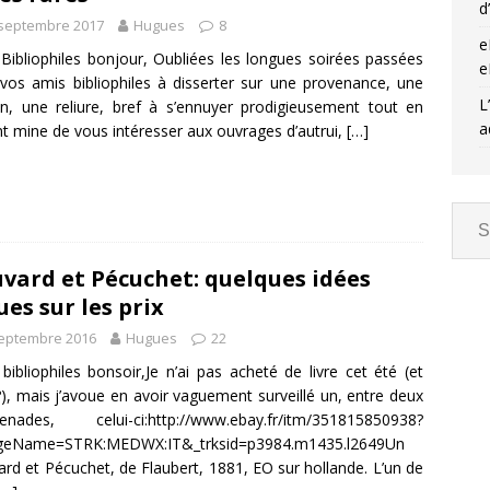
d
 septembre 2017
Hugues
8
e
Bibliophiles bonjour, Oubliées les longues soirées passées
e
vos amis bibliophiles à disserter sur une provenance, une
L
on, une reliure, bref à s’ennuyer prodigieusement tout en
a
nt mine de vous intéresser aux ouvrages d’autrui,
[…]
vard et Pécuchet: quelques idées
ues sur les prix
septembre 2016
Hugues
22
bibliophiles bonsoir,Je n’ai pas acheté de livre cet été (et
), mais j’avoue en avoir vaguement surveillé un, entre deux
enades, celui-ci:http://www.ebay.fr/itm/351815850938?
geName=STRK:MEDWX:IT&_trksid=p3984.m1435.l2649Un
rd et Pécuchet, de Flaubert, 1881, EO sur hollande. L’un de