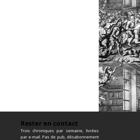
Rester en contact
Trois chroniques par semaine, livrées
par e-mail. Pas de pub, désabonnement