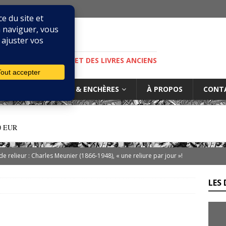
M
S, DE LA BIBLIOPHILIE ET DES LIVRES ANCIENS
IURES
MARCHÉ & ENCHÈRES
À PROPOS
CONT
0 EUR
 de relieur : Charles Meunier (1866-1948), « une reliure par jour »!
LES 
ibris… on s’en tamponne ! Une chronique de Mathieu Lenoir
es d’Adso de Melk : Le Dernier Templier
DIVERS