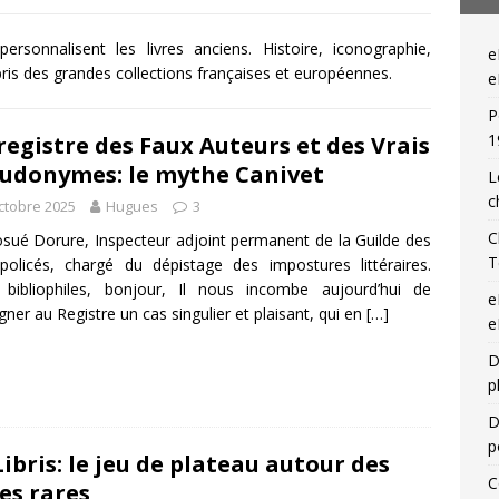
— Livres singuliers croisés sur eBay et Catawiki
EBAYANA
ersonnalisent les livres anciens. Histoire, iconographie,
e
ibris des grandes collections françaises et européennes.
— Livres singuliers croisés sur eBay et Catawiki
EBAYANA
e
P
1
registre des Faux Auteurs et des Vrais
udonymes: le mythe Canivet
L
c
ctobre 2025
Hugues
3
C
osué Dorure, Inspecteur adjoint permanent de la Guilde des
T
opolicés, chargé du dépistage des impostures littéraires.
 bibliophiles, bonjour, Il nous incombe aujourd’hui de
e
gner au Registre un cas singulier et plaisant, qui en
[…]
e
D
p
D
p
Libris: le jeu de plateau autour des
C
res rares