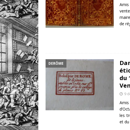
Amis 
vente
maire
de ré
Dan
DERÔME
éti
du 
Ven
9 
Amis 
d’Oct
les t
et du