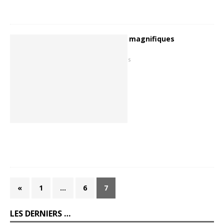
Les ex-libris… Deux magnifiques
exemplaires.
21 août 2007
Hugues
«
1
…
6
7
LES DERNIERS …