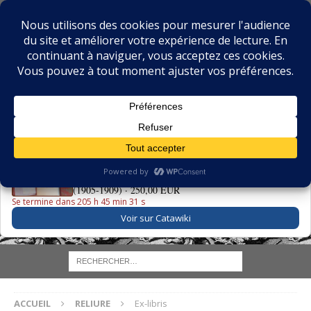
BIBLIOPHILIE.COM
LE BLOG DU BIBLIOPHILE, DES BIBLIOPHILES, DE LA
BIBLIOPHILIE ET DES LIVRES ANCIENS
LE LIVRE DU JOUR
La Grande Danse Macabre des Vifs - Martin van Maële
(1905-1909) ·
250,00 EUR
Se termine dans 205 h 45 min 31 s
Voir sur Catawiki
ACCUEIL
RELIURE
Ex-libris