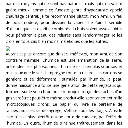
par des moyens qui ne sont pas naturels, mais qui n’en valent
guère mieux, comme ce funeste genre d’hypocauste appelé
chauffage central. Je te recommande plutôt, mon Ami, un feu
de bois modéré, pour dissiper la vapeur de l’air. Il semble
d’ailleurs que les esprits, comburés du bois soient assez subtils
pour pénétrer la peau des reliures sans l’endommager. Je les
crois en tous cas bien moins maléfiques que les autres.
Autant et plus encore que du sec, méfie-toi, mon Ami, de Son
contraire l’humide. L’humide est une émanation de la Terre,
prétendent les philosophes. L’humide est bien plus sournois et
malicieux que le sec. Il imprègne toute la reliure ; les cartons se
gonflent et se déforment ; stimulée par l’humide, la peau
donne naissance à toute une génération de petits végétaux qui
forment sur le veau brun ou le maroquin rouge des taches d’un
gris verdâtre ; peut-être même produit-elle spontanément mille
microscopiques cirons. Le papier du livre se parsème de
taches musses, se désagrège, s’effrite sous les doigts. Ainsi le
livre n’est-il plus bientôt qu’une sorte de cadavre, par l’effet de
l’humide. En outre, l’humide s’insinue traîtreusement dans les