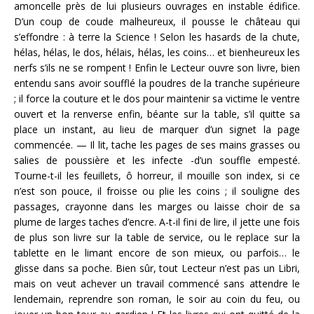
amoncelle près de lui plusieurs ouvrages en instable édifice.
D’un coup de coude malheureux, il pousse le château qui
s’effondre : à terre la Science ! Selon les hasards de la chute,
hélas, hélas, le dos, hélais, hélas, les coins… et bienheureux les
nerfs s’ils ne se rompent ! Enfin le Lecteur ouvre son livre, bien
entendu sans avoir soufflé la poudres de la tranche supérieure
; il force la couture et le dos pour maintenir sa victime le ventre
ouvert et la renverse enfin, béante sur la table, s’il quitte sa
place un instant, au lieu de marquer d’un signet la page
commencée. — Il lit, tache les pages de ses mains grasses ou
salies de poussière et les infecte -d’un souffle empesté.
Tourne-t-il les feuillets, ô horreur, il mouille son index, si ce
n’est son pouce, il froisse ou plie les coins ; il souligne des
passages, crayonne dans les marges ou laisse choir de sa
plume de larges taches d’encre. A-t-il fini de lire, il jette une fois
de plus son livre sur la table de service, ou le replace sur la
tablette en le limant encore de son mieux, ou parfois… le
glisse dans sa poche. Bien sûr, tout Lecteur n’est pas un Libri,
mais on veut achever un travail commencé sans attendre le
lendemain, reprendre son roman, le soir au coin du feu, ou