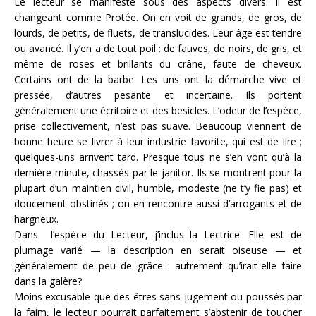
Le lecteur se manifeste sous des aspects divers. Il est
changeant comme Protée. On en voit de grands, de gros, de
lourds, de petits, de fluets, de translucides. Leur âge est tendre
ou avancé. Il y’en a de tout poil : de fauves, de noirs, de gris, et
même de roses et brillants du crâne, faute de cheveux.
Certains ont de la barbe. Les uns ont la démarche vive et
pressée, d’autres pesante et incertaine. Ils portent
généralement une écritoire et des besicles. L’odeur de l’espèce,
prise collectivement, n’est pas suave. Beaucoup viennent de
bonne heure se livrer à leur industrie favorite, qui est de lire ;
quel­ques-uns arrivent tard. Presque tous ne s’en vont qu’à la
dernière minute, chassés par le janitor. Ils se montrent pour la
plupart d’un maintien civil, humble, modeste (ne t’y fie pas) et
doucement obstinés ; on en rencontre aussi d’arrogants et de
hargneux.
Dans l’espèce du Lecteur, j’inclus la Lectrice. Elle est de
plumage varié — la description en serait oiseuse — et
généralement de peu de grâce : autrement qu’irait-elle faire
dans la galère?
Moins excusable que des êtres sans jugement ou poussés par
la faim, le lecteur pourrait parfaitement s’abstenir de toucher