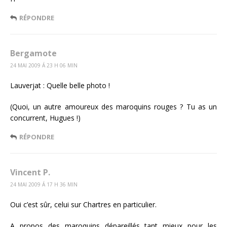
RÉPONDRE
Bergamote
24 MAI 2009 Á 23 H 06 MIN
Lauverjat : Quelle belle photo !
(Quoi, un autre amoureux des maroquins rouges ? Tu as un
concurrent, Hugues !)
RÉPONDRE
Vincent P.
24 MAI 2009 Á 17 H 36 MIN
Oui c’est sûr, celui sur Chartres en particulier.
A propos des maroquins dépareillés tant mieux pour les