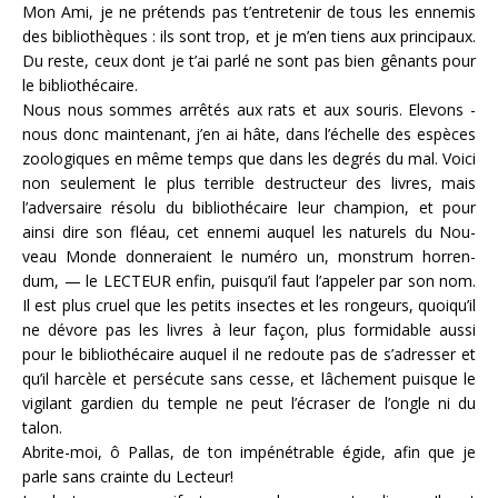
Mon Ami, je ne prétends pas t’entretenir de tous les ennemis
des bibliothèques : ils sont trop, et je m’en tiens aux principaux.
Du reste, ceux dont je t’ai parlé ne sont pas bien gênants pour
le bibliothécaire.
Nous nous sommes arrêtés aux rats et aux souris. Elevons ­
nous donc maintenant, j’en ai hâte, dans l’échelle des espèces
zoologiques en même temps que dans les degrés du mal. Voici
non seulement le plus terrible destructeur des livres, mais
l’adversaire résolu du bibliothécaire leur champion, et pour
ainsi dire son fléau, cet ennemi auquel les naturels du Nou­
veau Monde donneraient le numéro un, monstrum horren­
dum, — le LECTEUR enfin, puisqu’il faut l’appeler par son nom.
Il est plus cruel que les petits insectes et les rongeurs, quoiqu’il
ne dévore pas les livres à leur façon, plus formidable aussi
pour le bibliothécaire auquel il ne redoute pas de s’adresser et
qu’il harcèle et persécute sans cesse, et lâchement puisque le
vigilant gardien du temple ne peut l’écraser de l’ongle ni du
talon.
Abrite-moi, ô Pallas, de ton impénétrable égide, afin que je
parle sans crainte du Lecteur!