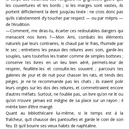
les couvertures et les bords ; si les marges sont vastes, ils
portent difficilement la dent jusqu’au texte : ne crois donc pas
qu’ils s’abstiennent d’y toucher par respect — ou par mépris —
de l’érudition.
—Comment, me diras-tu, écarter ces redoutables dangers qui
menacent nos livres ?—Mon Ami, combats les éléments
naturels par leurs con­traires, le chaud par le frais, l’humide par
le sec ; entretiens les peaux des reliures avec soin, garde-les
souples, sans toutefois les traiter comme de simples bottines ;
conserve tes livres en un lieu bien aéré, permets-leur de
respirer, feuillète-les et consulte-les souvent ; parcours tes
galeries de jour et de nuit pour chasser les rats, et tends des
pièges. Je ne te recommande pas les chats ; ils iraient polir
leurs ongles sur les dos des reliures, et commettraient encore
d’autres méfaits. Surtout, ne l’oublie pas, un livre qu’on ne lit ou
qu’on n’ouvre jamais est indigne de sa place sur un rayon : il
mérite bien d’être mangé.
Quant au bibliothécaire lui-même, si le temps est à la
fraîcheur, qu’il chausse des pantoufles et garde le coin de son
feu. Et qu’il bourre ses vieux habits de naphtaline.