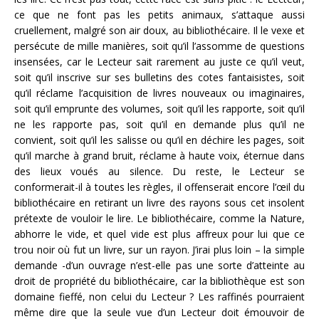
ce que ne font pas les petits animaux, s’attaque aussi
cruellement, malgré son air doux, au bibliothécaire. Il le vexe et
persécute de mille manières, soit qu’il l’assomme de questions
insensées, car le Lecteur sait rarement au juste ce qu’il veut,
soit qu’il inscrive sur ses bulletins des cotes fantaisistes, soit
qu’il réclame l’acquisition de livres nouveaux ou imaginaires,
soit qu’il emprunte des volumes, soit qu’il les rapporte, soit qu’il
ne les rapporte pas, soit qu’il en demande plus qu’il ne
convient, soit qu’il les salisse ou qu’il en déchire les pages, soit
qu’il marche à grand bruit, réclame à haute voix, éternue dans
des lieux voués au silence. Du reste, le Lecteur se
conformerait-il à toutes les règles, il offenserait encore l’œil du
bibliothécaire en retirant un livre des rayons sous cet insolent
prétexte de vouloir le lire. Le bibliothécaire, comme la Nature,
abhorre le vide, et quel vide est plus affreux pour lui que ce
trou noir où fut un livre, sur un rayon. J’irai plus loin – la simple
demande -d’un ouvrage n’est-elle pas une sorte d’atteinte au
droit de propriété du bibliothécaire, car la bibliothèque est son
domaine fieffé, non celui du Lecteur ? Les raffinés pourraient
même dire que la seule vue d’un Lecteur doit émouvoir de