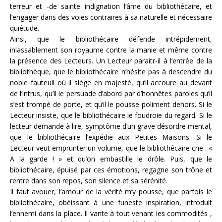
terreur et -de sainte indignation l’âme du bibliothécaire, et
l’engager dans des voies contraires à sa naturelle et nécessaire
quiétude.
Ainsi, que le bibliothécaire défende intrépidement,
inlassablement son royaume contre la manie et même contre
la présence des Lecteurs. Un Lecteur paraitr-il à l’entrée de la
bibliothèque, que le bibliothécaire n’hésite pas à descendre du
noble fauteuil où il siège en majesté, qu’il accoure au devant
de l’intrus, qu’il le persuade d’abord par d’honnêtes paroles qu’il
s’est trompé de porte, et qu’il le pousse poliment dehors. Si le
Lecteur insiste, que le bibliothécaire le foudroie du regard. Si le
lecteur demande à lire, symptôme d’un grave désordre mental,
que le bibliothécaire l’expédie aux Petites Maisons. Si le
Lecteur veut emprunter un volume, que le bibliothécaire crie : «
A la garde ! » et qu’on embastille le drôle. Puis, que le
bibliothécaire, épuisé par ces émotions, regagne son trône et
rentre dans son repos, son silence et sa sérénité.
Il faut avouer, l’amour de la vérité m’y pousse, que parfois le
bibliothécaire, obéissant à une funeste inspiration, introduit
l’ennemi dans la place. Il vante à tout venant les commodités ,