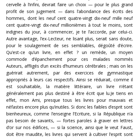
cervelle à l’infini, devrait faire un choix — pour le plus grand
profit de son jugement — dans l’abondance des écrits des
hommes, dont les neuf cent quatre-vingt dix-neuf mille neuf
cent quatre-vingt dix-neuf millionièmes à tout le moins, sont
indignes du jour, à commencer, je te l’accorde, par celui-ci.
Autre avantage, l’ex-Lecteur, ne lisant plus, serait sans doute,
pour le soulagement de ses semblables, dégoûté d’écrire.
Qu’est-ce qu’un livre, en effet ? un remède, un moyen
commode d’épanchement pour ces malades nommés
Auteurs, affligés d’un excès d’humeurs cérébrales ; mais on les
guérirait autrement, par des exercices de gymnastique
appropriés à leurs cas respectifs. Ainsi se réduirait, comme il
est souhaitable, la matière littéraire, un livre n’étant
généralement pas plus destiné à être écrit que lu.Je tiens en
effet, mon Ami, presque tous les livres pour mauvais et
néfastes encore plus qu’inutiles. Si donc les faibles d’esprit sont
bienheureux, comme l’enseigne l’Ecriture, si la République n’a
pas besoin de savants, — fortes paroles à graver en lettres
d’or sur nos édifices, — si la science, ainsi que le veut Faust,
doit être maudite, les livres qui servent à cultiver l’esprit sont