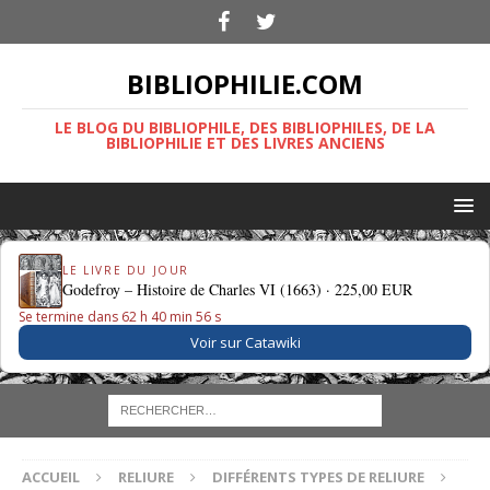
BIBLIOPHILIE.COM
LE BLOG DU BIBLIOPHILE, DES BIBLIOPHILES, DE LA
BIBLIOPHILIE ET DES LIVRES ANCIENS
LE LIVRE DU JOUR
Godefroy – Histoire de Charles VI (1663) ·
225,00 EUR
Se termine dans 62 h 40 min 55 s
Voir sur Catawiki
ACCUEIL
RELIURE
DIFFÉRENTS TYPES DE RELIURE