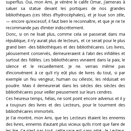
superflus. Oui, mon Ami, je vénère le calife Omar, j’aimerais à
saluer sa statue devant les portiques de nos grandes
bibliothèques (ces têtes d’hydrocéphales), et je loue son zèle,
— encore qu’excessif, il faut bien le reconnaître, et que je ne te
recommande pas d’imiter indiscrètement.
Donc, si on ne lisait plus, comme cela se passerait dans ma
république, il n’y aurait plus de lecteurs, et ce serait pour le plus
grand bien -des bibliothèques et des bibliothécaires. Les livres,
jalousement conservés, demeureraient à l’abri des infidèles et
surtout des fidèles. Les bibliothécaires vivraient dans la paix, le
silence et le recueillement. Je ne. verrais même pas
d’inconvénient à ce qu’il n’y eût plus de livres du tout, si par
exemple un feu vengeur, humain ou céleste, les réduisait en
poudre. Mais il demeurerait dans les siècles des siècles des
bibliothécaires pour veiller pieusement sur leurs cendres.
Ces heureux temps, hélas, ne sont point encore advenus et il y
a toujours des livres et des Lecteurs, pour le tourment des
bibliothécaires immortels.
Je t’ai montré, mon Ami, que les Lecteurs étaient les ennemis
des livres, ennemis d’autant plus vicieux qu’ils n’ont que faire de
les lire. Ce n’est pas tout, cette race est sans pitié : le Lecteur,