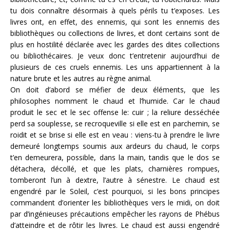
tu dois connaître désormais à quels périls tu t’exposes. Les
livres ont, en effet, des ennemis, qui sont les ennemis des
bibliothèques ou collections de livres, et dont certains sont de
plus en hosti­lité déclarée avec les gardes des dites collections
ou bibliothécaires. Je veux donc t’entretenir aujourd’hui de
plusieurs de ces cruels ennemis. Les uns appartiennent à la
nature brute et les autres au règne animal.
On doit d’abord se méfier de deux éléments, que les
philosophes nomment le chaud et l’humide. Car le chaud
produit le sec et le sec offense le: cuir ; la reliure desséchée
perd sa souplesse, se recroqueville si elle est en parchemin, se
roidit et se brise si elle est en veau : viens-tu à prendre le livre
demeuré longtemps soumis aux ardeurs du chaud, le corps
t’en demeurera, possible, dans la main, tandis que le dos se
détachera, décollé, et que les plats, charnières rompues,
tomberont l’un à dextre, l’autre à sénestre. Le chaud est
engendré par le Soleil, c’est pourquoi, si les bons principes
commandent d’orienter les bibliothèques vers le midi, on doit
par d’ingénieuses précautions empêcher les rayons de Phébus
d’atteindre et de rôtir les livres. Le chaud est aussi engendré