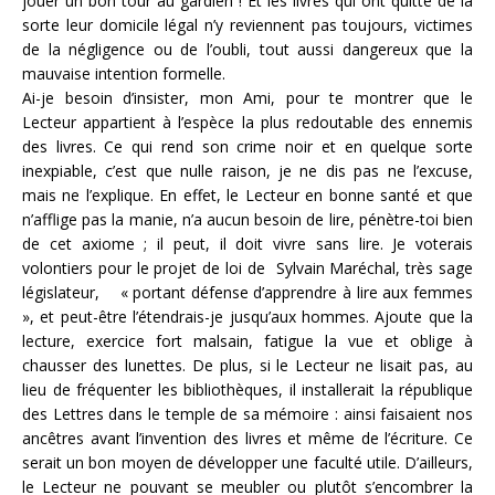
jouer un bon tour au gardien ! Et les livres qui ont quitté de la
sorte leur domicile légal n’y reviennent pas toujours, victimes
de la négligence ou de l’oubli, tout aussi dangereux que la
mauvaise intention formelle.
Ai-je besoin d’insister, mon Ami, pour te montrer que le
Lecteur appartient à l’espèce la plus redoutable des ennemis
des livres. Ce qui rend son crime noir et en quelque sorte
inexpiable, c’est que nulle raison, je ne dis pas ne l’excuse,
mais ne l’explique. En effet, le Lecteur en bonne santé et que
n’afflige pas la manie, n’a aucun besoin de lire, pénètre-toi bien
de cet axiome ; il peut, il doit vivre sans lire. Je voterais
volontiers pour le projet de loi de Sylvain Maréchal, très sage
législateur, « portant défense d’apprendre à lire aux femmes
», et peut-être l’étendrais-je jusqu’aux hommes. Ajoute que la
lecture, exercice fort malsain, fatigue la vue et oblige à
chausser des lunettes. De plus, si le Lecteur ne lisait pas, au
lieu de fréquenter les bibliothèques, il installerait la république
des Lettres dans le temple de sa mémoire : ainsi faisaient nos
ancêtres avant l’invention des livres et même de l’écriture. Ce
serait un bon moyen de développer une faculté utile. D’ailleurs,
le Lecteur ne pouvant se meubler ou plutôt s’encombrer la