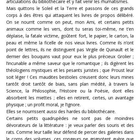
articulations du bibliothécaire et y fait venir les rhumatismes.
Mais quittons le Soleil et la Terre et passons de ces grands
corps à des êtres qui attaquent les livres de propos délibéré.
On se nourrit comme on peut, mon Ami, et certains petits
animaux comme les vers, dont tu seras toi-même, ne t’en
déplaise, la fatale victime, goûtent fort, le papier, le carton, la
peau et même la ficelle de nos vieux livres. Comme ils n’ont
point de lettres, ils ne distinguent pas Virgile de Quinault et le
dernier des bouquins vaut pour eux le plus précieux Grolier ;
l’incunable a même saveur que le romantique ; ils digèrent les
théologiens mystiques et les pesants juristes ; que Proust leur
soit léger ! Ces maudites bestioles creusent donc leurs mines
tantôt droit tantôt de biais, sans plan médité, à travers la
Science, la Philosophie, l’Histoire ou la Poésie, dont elles
absorbent les miettes ; elles en retirent, certes, un avantage
physique ; un profit moral, je l’ignore.
Elles se nourrissent aussi des hardes du bibliothécaire.
Certains petits quadrupèdes ne sont pas de moindres
dévorateurs de la littérature : je veux parler des souris et des
rats. Comme leur taille leur défend de percer des galeries dans
le corps des volumes, ces rongeurs ne grignotent guère que