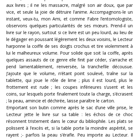
aux livres ; il ne les massacre, malgré son air doux, que par
vice, et seule la joie de détruire l’anime. Accompagnons-le un
instant, veux-tu, mon Ami, et comme Fabre l’entomologiste,
observons quelques particularités de ses mœurs. Prend-il un
livre sur le rayon, surtout si ce livre est un peu lourd, au lieu de
le dégager en poussant légèrement les deux voisins, le Lecteur
harponne la coiffe de ses doigts crochus et tire violemment à
lui le malheureux volume. Pour solide que soit la coiffe, après
quelques assauts de ce genre elle finit par céder, s’arrache et
pend lamentablement, renversée, la tranchefile décousue.
J’ajoute que le volume, n’étant point soulevé, traîne sur la
tablette, qui joue le rôle de lime ; plus il est lourd, plus le
frottement est rude ; les coupes inférieures s’usent et les
coins, sur lesquels porte finalement toute la charge, s’écrasent
; la peau, amincie et déchirée, laisse paraître le carton.
Emportant son butin comme après le sac d’une ville prise, le
Lecteur jette le livre sur sa table : les échos de ce choc
résonnent tristement dans le cœur du bibliophile. Les plats se
polissent à l’excès et, si la table porte la moindre aspérité, se
rayent ;- parfois la peau s’érafle. Peu importe au Lecteur. Il