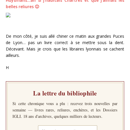
Huysmans…ah si j’habitais Chartres et que j’aimais les
belles reliures 🙂
De mon côté, je suis allé chiner ce matin aux grandes Puces
de Lyon… pas un livre correct à se mettre sous la dent.
Décevant. Mais je crois que les libraires lyonnais se cachent
ailleurs.
H
La lettre du bibliophile
Si cette chronique vous a plu : recevez trois nouvelles par
semaine — livres rares, reliures, enchères, et les Dossiers
IGLI. 18 ans d'archives, quelques milliers de lecteurs.