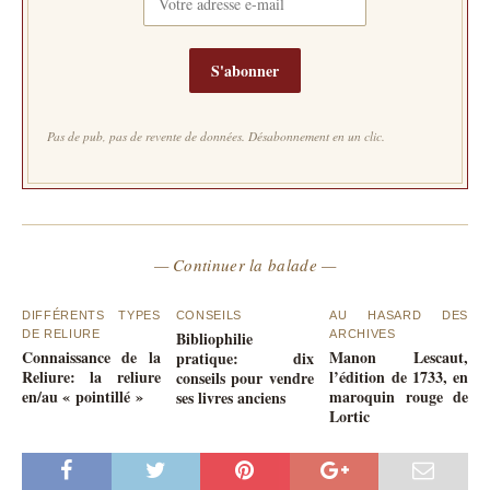
S'abonner
Pas de pub, pas de revente de données. Désabonnement en un clic.
— Continuer la balade —
DIFFÉRENTS TYPES
CONSEILS
AU HASARD DES
DE RELIURE
Bibliophilie
ARCHIVES
Connaissance de la
Manon Lescaut,
pratique: dix
Reliure: la reliure
l’édition de 1733, en
conseils pour vendre
en/au « pointillé »
maroquin rouge de
ses livres anciens
Lortic