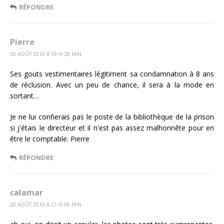
RÉPONDRE
Pierre
30 AOÛT 2010 Á 19 H 28 MIN
Ses gouts vestimentaires légitiment sa condamnation à 8 ans
de réclusion. Avec un peu de chance, il sera à la mode en
sortant…
Je ne lui confierais pas le poste de la bibliothèque de la prison
si j'étais le directeur et il n'est pas assez malhonnête pour en
être le comptable. Pierre
RÉPONDRE
calamar
28 AOÛT 2010 Á 21 H 06 MIN