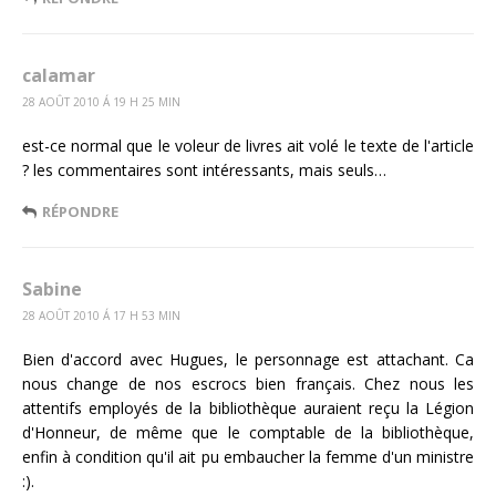
calamar
28 AOÛT 2010 Á 19 H 25 MIN
est-ce normal que le voleur de livres ait volé le texte de l'article
? les commentaires sont intéressants, mais seuls…
RÉPONDRE
Sabine
28 AOÛT 2010 Á 17 H 53 MIN
Bien d'accord avec Hugues, le personnage est attachant. Ca
nous change de nos escrocs bien français. Chez nous les
attentifs employés de la bibliothèque auraient reçu la Légion
d'Honneur, de même que le comptable de la bibliothèque,
enfin à condition qu'il ait pu embaucher la femme d'un ministre
:).