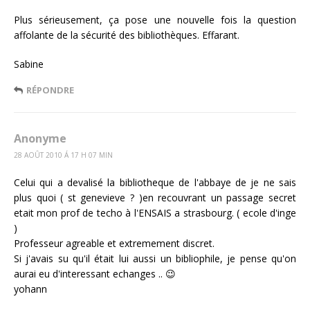
Plus sérieusement, ça pose une nouvelle fois la question
affolante de la sécurité des bibliothèques. Effarant.
Sabine
RÉPONDRE
Anonyme
28 AOÛT 2010 Á 17 H 07 MIN
Celui qui a devalisé la bibliotheque de l'abbaye de je ne sais
plus quoi ( st genevieve ? )en recouvrant un passage secret
etait mon prof de techo à l'ENSAIS a strasbourg. ( ecole d'inge
)
Professeur agreable et extremement discret.
Si j'avais su qu'il était lui aussi un bibliophile, je pense qu'on
aurai eu d'interessant echanges .. 😉
yohann