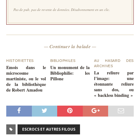
Pas de pub, pas de revente de données. Désabonnement en un clic.
— Continuer la balade —
HISTORIETTES
BIBLIOPHILES
AU HASARD DES
Emois dans le
Un monument de la
ARCHIVES
La reliure par
microcosme
Bibliophilie: les
l’image: une
martiniste, ou le vol
Pillone
étonnante reliure
de la bibliothèque
sans dos, ou
de Robert Amadou
« backless binding »
ESCROCS ET AUTRES FILOUS