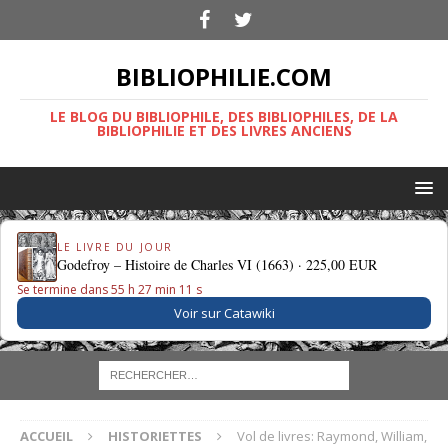
BIBLIOPHILIE.COM
LE BLOG DU BIBLIOPHILE, DES BIBLIOPHILES, DE LA
BIBLIOPHILIE ET DES LIVRES ANCIENS
LE LIVRE DU JOUR
Godefroy – Histoire de Charles VI (1663) ·
225,00 EUR
Se termine dans 55 h 27 min 10 s
Voir sur Catawiki
ACCUEIL
HISTORIETTES
Vol de livres: Raymond, William,