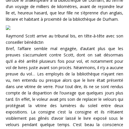
dérobé le Shakespeare à la bibliothèque de Durham, au terme
d’un voyage de milliers de kilomètres, avant de rejoindre leur
île et, heureux hasard, que leur fille ne s’éprenne d’un anglais,
libraire et habitant à proximité de la bibliothèque de Durham.
Raymond Scott arrive au tribunal bis, en tête-à-tête avec son
conseiller bénédictin
Bref, l’affaire semble mal engagée, d’autant plus que les
preuves s’accumulent contre Scott, dont on sait désormais
qu’il a été arrêté plusieurs fois pour vol, et notamment pour
vol de livres juste avant son procès. Néanmoins, il n’y a aucune
preuve du vol… Les employés de la bibliothèque n’ayant rien
vu, rien entendu ou presque alors que le livre était présenté
dans une vitrine de verre. Pour tout dire, ils ne se sont rendus
compte de la disparition de l’ouvrage que quelques jours plus
tard. En effet, le voleur avait pris soin de replacer le velours qui
protégeait la vitrine des lumières du soleil entre deux
expositions. La consigne c’est la consigne et ils n’étaient
visiblement pas gênés d’avoir laissé le livre exposé sous le
velours pendant quelque temps. C’est beau la conscience