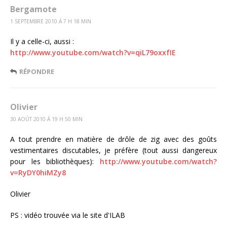
Bergamote
1 SEPTEMBRE 2010 Á 7 H 18 MIN
Il y a celle-ci, aussi :
http://www.youtube.com/watch?v=qiL79oxxfIE
RÉPONDRE
Olivier
30 AOÛT 2010 Á 19 H 50 MIN
A tout prendre en matière de drôle de zig avec des goûts
vestimentaires discutables, je préfère (tout aussi dangereux
pour les bibliothèques):
http://www.youtube.com/watch?
v=RyDY0hiMZy8
Olivier
PS : vidéo trouvée via le site d'ILAB