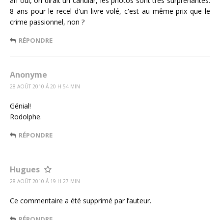
ah oui, on dirait un canular, les photos sont très surprenantes.
8 ans pour le recel d'un livre volé, c'est au même prix que le
crime passionnel, non ?
RÉPONDRE
Anonyme
28 AOÛT 2010 Á 20 H 54 MIN
Génial!
Rodolphe.
RÉPONDRE
Hugues
28 AOÛT 2010 Á 19 H 27 MIN
Ce commentaire a été supprimé par l’auteur.
RÉPONDRE