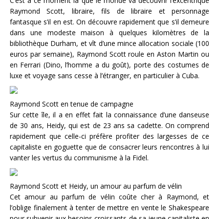
C’est à ce moment là que le monde va découvrir l’excentrique
Raymond Scott, libraire, fils de libraire et personnage
fantasque s’il en est. On découvre rapidement que s’il demeure
dans une modeste maison à quelques kilomètres de la
bibliothèque Durham, et vît d’une mince allocation sociale (100
euros par semaine), Raymond Scott roule en Aston Martin ou
en Ferrari (Dino, l’homme a du goût), porte des costumes de
luxe et voyage sans cesse à l’étranger, en particulier à Cuba.
Raymond Scott en tenue de campagne
Sur cette île, il a en effet fait la connaissance d’une danseuse
de 30 ans, Heidy, qui est de 23 ans sa cadette. On comprend
rapidement que celle-ci préfère profiter des largesses de ce
capitaliste en goguette que de consacrer leurs rencontres à lui
vanter les vertus du communisme à la Fidel.
Raymond Scott et Heidy, un amour au parfum de vélin
Cet amour au parfum de vélin coûte cher à Raymond, et
l’oblige finalement à tenter de mettre en vente le Shakespeare
pour subvenir aux besoins croissants de sa jeune capitaliste en