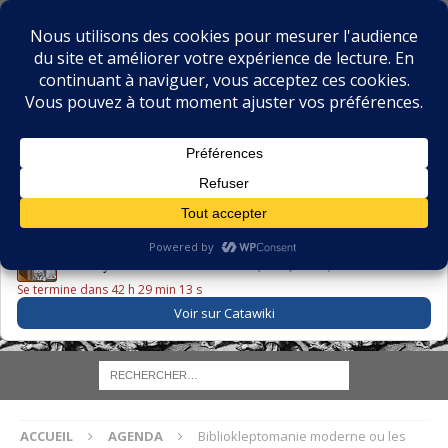
BIBLIOPHILIE.COM
LE BLOG DU BIBLIOPHILE, DES BIBLIOPHILES, DE LA
BIBLIOPHILIE ET DES LIVRES ANCIENS
LE LIVRE DU JOUR
Godefroy – Histoire de Charles VI (1663) ·
225,00 EUR
Se termine dans 42 h 29 min 12 s
Voir sur Catawiki
ACCUEIL
AGENDA
Bibliokleptomanie moderne ou les