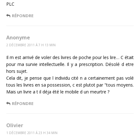
PLC
RÉPONDRE
Anonyme
2 DÉCEMBRE 2011 Á 7 H 13 MIN
Il m est arrivé de voler des livres de poche pour les lire… C était
pour ma survie intellectuelle. Il y a prescription. Désolé d etre
hors sujet.
Cela dit, je pense que l individu cité n a certainement pas volé
tous les livres en sa possession, c est plutot par "tous moyens.
Mais un livre a t il déja été le mobile d un meurtre ?
RÉPONDRE
Olivier
1 DÉCEMBRE 2011 Á 23 H 34 MIN