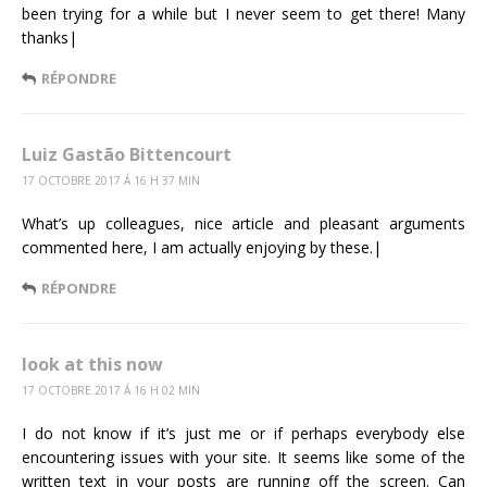
been trying for a while but I never seem to get there! Many
thanks|
RÉPONDRE
Luiz Gastão Bittencourt
17 OCTOBRE 2017 Á 16 H 37 MIN
What’s up colleagues, nice article and pleasant arguments
commented here, I am actually enjoying by these.|
RÉPONDRE
look at this now
17 OCTOBRE 2017 Á 16 H 02 MIN
I do not know if it’s just me or if perhaps everybody else
encountering issues with your site. It seems like some of the
written text in your posts are running off the screen. Can