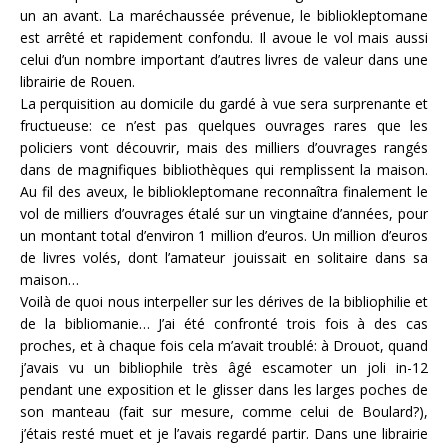
un an avant. La maréchaussée prévenue, le bibliokleptomane
est arrêté et rapidement confondu. Il avoue le vol mais aussi
celui d’un nombre important d’autres livres de valeur dans une
librairie de Rouen.
La perquisition au domicile du gardé à vue sera surprenante et
fructueuse: ce n’est pas quelques ouvrages rares que les
policiers vont découvrir, mais des milliers d’ouvrages rangés
dans de magnifiques bibliothèques qui remplissent la maison.
Au fil des aveux, le bibliokleptomane reconnaîtra finalement le
vol de milliers d’ouvrages étalé sur un vingtaine d’années, pour
un montant total d’environ 1 million d’euros. Un million d’euros
de livres volés, dont l’amateur jouissait en solitaire dans sa
maison…
Voilà de quoi nous interpeller sur les dérives de la bibliophilie et
de la bibliomanie… J’ai été confronté trois fois à des cas
proches, et à chaque fois cela m’avait troublé: à Drouot, quand
j’avais vu un bibliophile très âgé escamoter un joli in-12
pendant une exposition et le glisser dans les larges poches de
son manteau (fait sur mesure, comme celui de Boulard?),
j’étais resté muet et je l’avais regardé partir. Dans une librairie