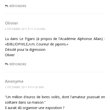
RÉPONDRE
Olivier
2 DÉCEMBRE 2011 Á 11 H 24 MIN
Lu dans Le Figaro (à propos de l'Académie Alphonse Allais) :
«BIBLIOPHILE,n.m. Coureur de japons.»
Désolé pour la digression
Olivier
RÉPONDRE
Anonyme
2 DÉCEMBRE 2011 Á 9 H 20 MIN
"Un million d'euros de livres volés, dont l'amateur jouissait en
solitaire dans sa maison."
Il aurait dû organiser une exposition ?