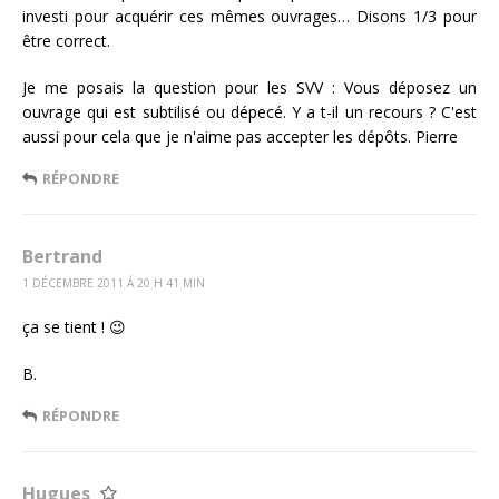
investi pour acquérir ces mêmes ouvrages… Disons 1/3 pour
être correct.
Je me posais la question pour les SVV : Vous déposez un
ouvrage qui est subtilisé ou dépecé. Y a t-il un recours ? C'est
aussi pour cela que je n'aime pas accepter les dépôts. Pierre
RÉPONDRE
Bertrand
1 DÉCEMBRE 2011 Á 20 H 41 MIN
ça se tient ! 😉
B.
RÉPONDRE
Hugues