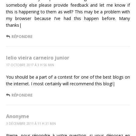
somebody else please provide feedback and let me know if
this is happening to them as well? This may be a problem with
my browser because I’ve had this happen before. Many
thanks|
RÉPONDRE
lelio vieira carneiro junior
17 OCTOBRE 2017 Á 3 H 56 MIN
You should be a part of a contest for one of the best blogs on
the internet. I most certainly will recommend this blog!|
RÉPONDRE
Anonyme
3 DÉCEMBRE 2011 Á 11 H 31 MIN
Pierre, pour répondre à votre question, si vous déposez en