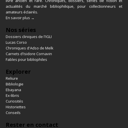
livre ancien et rare. Chroniques, dossiers, séries de fiction et
actualités du marché bibliophilique, pour collectionneurs et
amateurs éclairés.
En savoir plus →
Nos séries
Dossiers cliniques de l'IGLI
Lucas Corso
Chroniques d'Adso de Melk
Carnets d'Isidore Cornavin
Fables pour bibliophiles
Explorer
Reliure
Bibliologie
Ebayana
Ex-libris
Curiosités
Historiettes
Conseils
Rester en contact