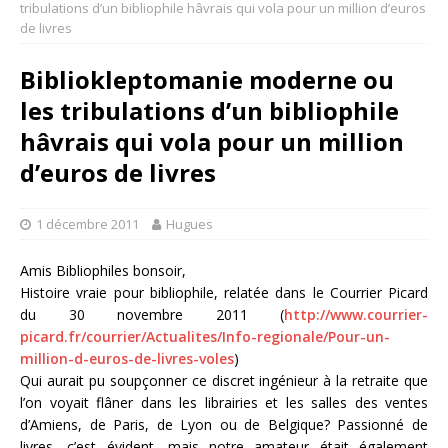
tribulations d’un bibliophile hâvrais qui vola pour un million d’euros
de livres
Bibliokleptomanie moderne ou
les tribulations d’un bibliophile
hâvrais qui vola pour un million
d’euros de livres
1 décembre 2011
Hugues
Amis Bibliophiles bonsoir,
Histoire vraie pour bibliophile, relatée dans le Courrier Picard
du 30 novembre 2011 (
http://www.courrier-
picard.fr/courrier/Actualites/Info-regionale/Pour-un-
million-d-euros-de-livres-voles
)
Qui aurait pu soupçonner ce discret ingénieur à la retraite que
l’on voyait flâner dans les librairies et les salles des ventes
d’Amiens, de Paris, de Lyon ou de Belgique? Passionné de
livres, c’est évident, mais notre amateur était également