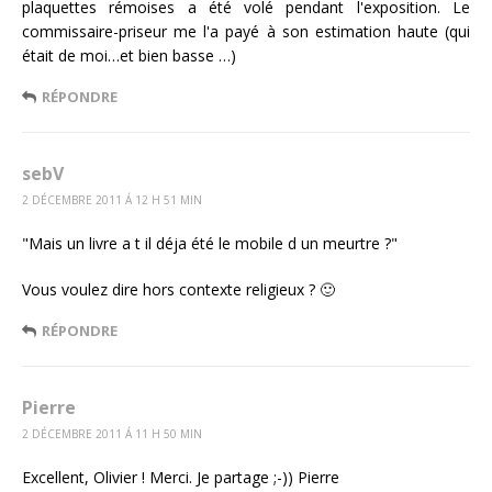
plaquettes rémoises a été volé pendant l'exposition. Le
commissaire-priseur me l'a payé à son estimation haute (qui
était de moi…et bien basse …)
RÉPONDRE
sebV
2 DÉCEMBRE 2011 Á 12 H 51 MIN
"Mais un livre a t il déja été le mobile d un meurtre ?"
Vous voulez dire hors contexte religieux ? 🙂
RÉPONDRE
Pierre
2 DÉCEMBRE 2011 Á 11 H 50 MIN
Excellent, Olivier ! Merci. Je partage ;-)) Pierre