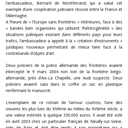
l’ambassadeur, Bernard de Montferrand, qui a salué cet
exemple d’une coopération judiciaire réussie entre la France et
l’Allemagne.
A l’heure de « l’Europe sans frontières » intérieures, face à des
« bandes bien organisées qui utilisent l’hétérogénéité » des
situations judiriques existant dans différents pays pour leurs
trafics, l’ambassadeur a appelé à la « création d’instruments »
juridiques nouveaux permettant de mieux faire face à la
contrebande d’objets d’art.
Deux policiers de la police allemande des frontières avaient
intercepté le 9 mars 2004 non loin de la frontière belgo-
allemande, près d’Aix-La Chapelle, une Audi suspecte. Deux
policiers avaient saisi dans le coffre un sac en plastique
renfermant le manuscrit.
L’exemplaire de ce roman de l’amour courtois, l’une des
oeuvres les plus lues du XIVème au milieu du XVIème siècle, a
une valeur estimée à quelque 330.000 euros. Il avait été volé
en avril 2003 chez un particulier français de Neuilly-sur-Seine,
près de Paris et doit être rendu à son propriétaire qui a