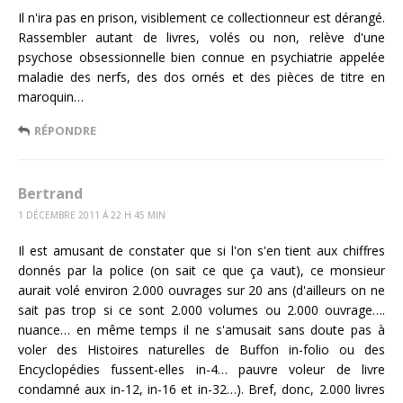
Il n'ira pas en prison, visiblement ce collectionneur est dérangé.
Rassembler autant de livres, volés ou non, relève d'une
psychose obsessionnelle bien connue en psychiatrie appelée
maladie des nerfs, des dos ornés et des pièces de titre en
maroquin…
RÉPONDRE
Bertrand
1 DÉCEMBRE 2011 Á 22 H 45 MIN
Il est amusant de constater que si l'on s'en tient aux chiffres
donnés par la police (on sait ce que ça vaut), ce monsieur
aurait volé environ 2.000 ouvrages sur 20 ans (d'ailleurs on ne
sait pas trop si ce sont 2.000 volumes ou 2.000 ouvrage….
nuance… en même temps il ne s'amusait sans doute pas à
voler des Histoires naturelles de Buffon in-folio ou des
Encyclopédies fussent-elles in-4… pauvre voleur de livre
condamné aux in-12, in-16 et in-32…). Bref, donc, 2.000 livres