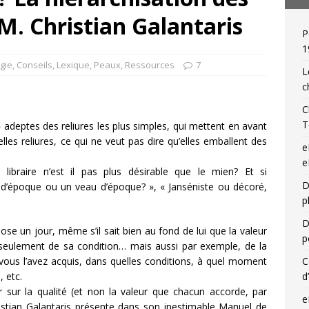
M. Christian Galantaris
P
 de relieur : Charles Meunier (1866-1948), « une reliure par jour »!
1
ogie
,
Conseils
,
Lexique
,
Peaux
,
Ressources
7
L
c
C
T
» adeptes des reliures les plus simples, qui mettent en avant
lles reliures, ce qui ne veut pas dire qu’elles emballent des
e
e
libraire n’est il pas plus désirable que le mien? Et si
D
in d’époque ou un veau d’époque? », « Janséniste ou décoré,
p
D
ose un jour, même s’il sait bien au fond de lui que la valeur
p
seulement de sa condition… mais aussi par exemple, de la
ù vous l’avez acquis, dans quelles conditions, à quel moment
C
, etc.
d
air sur la qualité (et non la valeur que chacun accorde, par
e
istian Galantaris présente dans son inestimable Manuel de