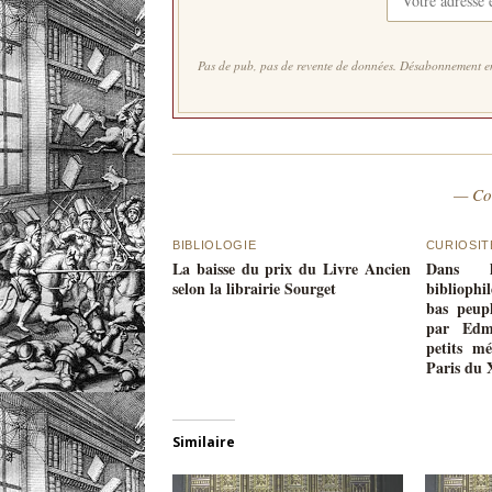
Pas de pub, pas de revente de données. Désabonnement en
— Co
BIBLIOLOGIE
CURIOSIT
La baisse du prix du Livre Ancien
Dans l
selon la librairie Sourget
bibliophi
bas peup
par Edm
petits m
Paris du 
Similaire