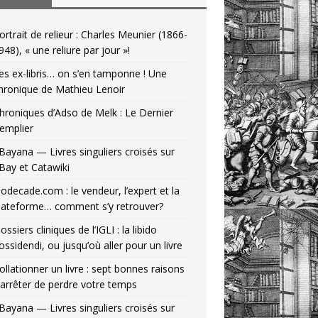
ortrait de relieur : Charles Meunier (1866-
948), « une reliure par jour »!
es ex-libris… on s’en tamponne ! Une
hronique de Mathieu Lenoir
hroniques d’Adso de Melk : Le Dernier
emplier
Bayana — Livres singuliers croisés sur
Bay et Catawiki
odecade.com : le vendeur, l’expert et la
lateforme… comment s’y retrouver?
ossiers cliniques de l’IGLI : la libido
ossidendi, ou jusqu’où aller pour un livre
ollationner un livre : sept bonnes raisons
’arrêter de perdre votre temps
Bayana — Livres singuliers croisés sur