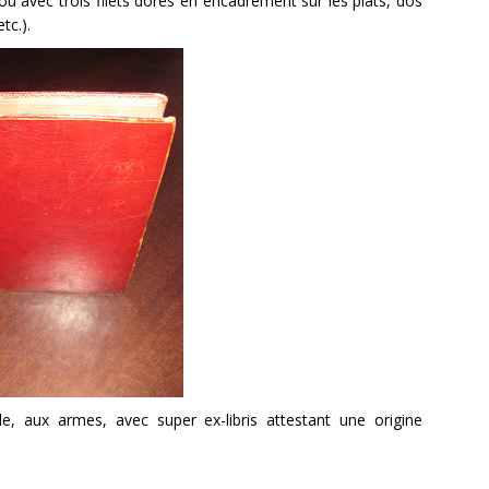
ou avec trois filets dorés en encadrement sur les plats, dos
tc.).
e, aux armes, avec super ex-libris attestant une origine