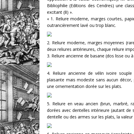
Bibliophilie (Editions des Cendres) une clas
excitant (8) ».
« 1. Reliure moderne, marges courtes, papi
outrancièrement lavé ou trop blanc.
2. Reliure moderne, marges moyennes (rar
deux reliures antérieures, chaque reliure i
3. Reliure ancienne de basane (dos lisse ou 
4. Reliure ancienne de vélin ivoire souple
plaisante mais modeste sans aucun décor, pre
une ornementation dorée sur les plats.
5. Reliure en veau ancien (brun, marbré, r
dorées avec dentelles intérieure (autant de si
dentelle ou des armes sur les plats, la vale