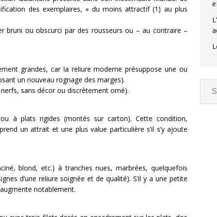
e
sification des exemplaires, « du moins attractif (1) au plus
L
er bruni ou obscurci par des rousseurs ou – au contraire –
a
L
ement grandes, car la reliure moderne présuppose une ou
mposant un nouveau rognage des marges).
à nerfs, sans décor ou discrètement orné).
 ou à plats rigides (montés sur carton). Cette condition,
nd un attrait et une plus value particulière s’il s’y ajoute
aciné, blond, etc.) à tranches nues, marbrées, quelquefois
gnes d’une reliure soignée et de qualité). S’il y a une petite
ur augmente notablement.