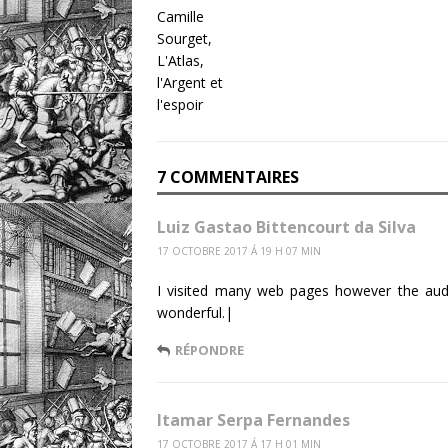
7 COMMENTAIRES
Luiz Gastao Bittencourt da Silva
17 OCTOBRE 2017 Á 19 H 07 MIN
I visited many web pages however the audio
wonderful.|
RÉPONDRE
Itamar Serpa Fernandes
17 OCTOBRE 2017 Á 17 H 01 MIN