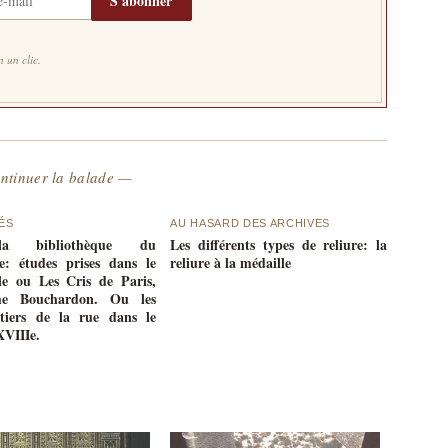
S'abonner
 un clic.
ntinuer la balade —
ÉS
AU HASARD DES ARCHIVES
a bibliothèque du
Les différents types de reliure: la
le: études prises dans le
reliure à la médaille
le ou Les Cris de Paris,
e Bouchardon. Ou les
étiers de la rue dans le
XVIIIe.