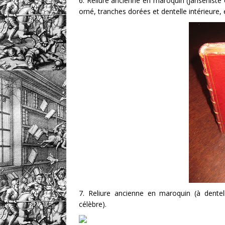
6. Reliure ancienne en maroquin (janséniste 
orné, tranches dorées et dentelle intérieure, e
7. Reliure ancienne en maroquin (à dentell
célèbre).