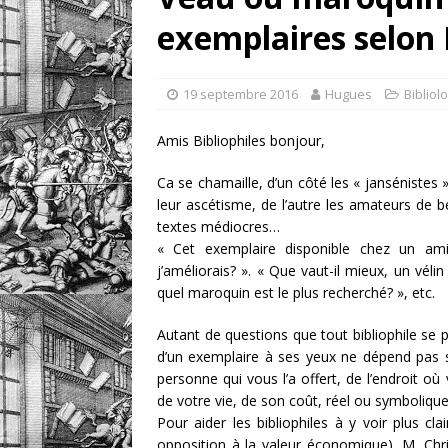
exemplaires selon 
retrouver?
DIVERS
[ 7 août 2026 ]
Portrait
19 septembre 2016
Hugues
Bibliol
DIVERS
Amis Bibliophiles bonjour,
Ca se chamaille, d’un côté les « jansénistes 
leur ascétisme, de l’autre les amateurs de be
textes médiocres…
« Cet exemplaire disponible chez un ami 
j’améliorais? ». « Que vaut-il mieux, un vél
quel maroquin est le plus recherché? », etc.
Autant de questions que tout bibliophile se p
d’un exemplaire à ses yeux ne dépend pas 
personne qui vous l’a offert, de l’endroit o
de votre vie, de son coût, réel ou symbolique
Pour aider les bibliophiles à y voir plus cl
opposition à la valeur économique), M. Chr