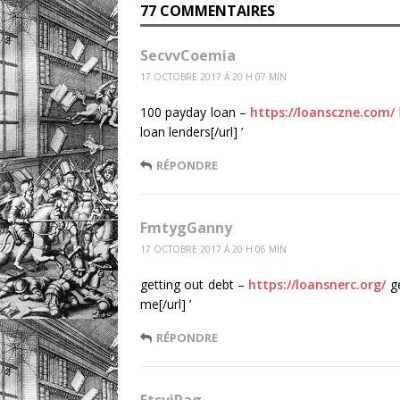
77 COMMENTAIRES
SecvvCoemia
17 OCTOBRE 2017 Á 20 H 07 MIN
100 payday loan –
https://loansczne.com/
loan lenders[/url] ’
RÉPONDRE
FmtygGanny
17 OCTOBRE 2017 Á 20 H 06 MIN
getting out debt –
https://loansnerc.org/
ge
me[/url] ’
RÉPONDRE