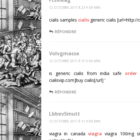
FtsviRag
12 OCTOBRE 2017 Á 23 H 09 MIN
cialis samples
cialis
generic cialis [url=http://c
RÉPONDRE
Volvgmasse
12 OCTOBRE 2017 Á 15 H 00 MIN
is generic cialis from india safe
order 
cialisvip.com]buy cialis[/url] ’
RÉPONDRE
LbbevSmutt
12 OCTOBRE 2017 Á 11 H 09 MIN
viagra in canada
viagra
viagra 100mg side