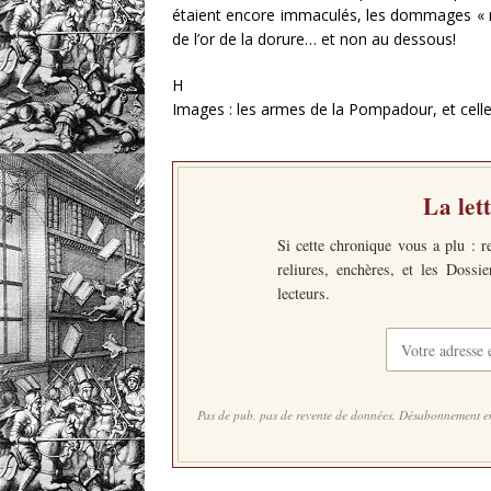
étaient encore immaculés, les dommages « n
de l’or de la dorure… et non au dessous!
H
Images : les armes de la Pompadour, et cell
La let
Si cette chronique vous a plu : r
reliures, enchères, et les Dossi
lecteurs.
Pas de pub, pas de revente de données. Désabonnement en