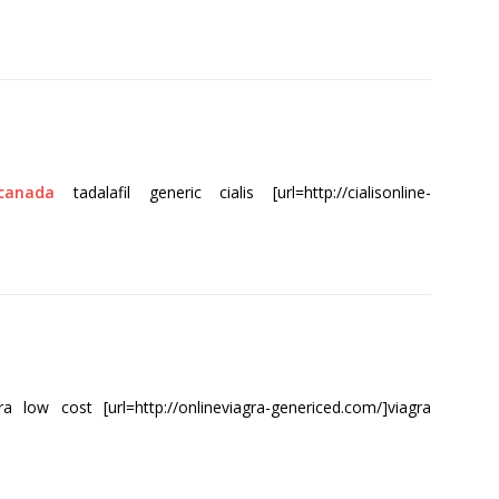
 canada
tadalafil generic cialis [url=http://cialisonline-
a low cost [url=http://onlineviagra-genericed.com/]viagra