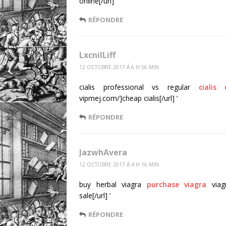
online[/url] ’
RÉPONDRE
LxcnilLiff
12 OCTOBRE 2017 Á 6 H 56 MIN
cialis professional vs regular
cialis
vipmej.com/]cheap cialis[/url] ’
RÉPONDRE
JazwhAvera
12 OCTOBRE 2017 Á 4 H 16 MIN
buy herbal viagra
purchase viagra
viagr
sale[/url] ’
RÉPONDRE