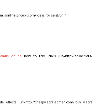
ialisonline-pricepil.com/]cialis for sale[/url] ’
cialis online
how to take cialis [url=http://onlinecialis-
 effects [url=http://cheapviagra-edmen.com/]buy viagra