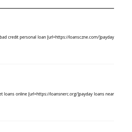
bad credit personal loan [url=https://loansczne.com/]payday
t loans online [url=https://loansnerc.org/]payday loans near