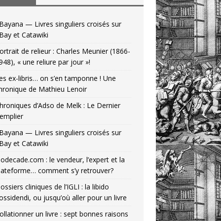
Bayana — Livres singuliers croisés sur
Bay et Catawiki
ortrait de relieur : Charles Meunier (1866-
948), « une reliure par jour »!
es ex-libris… on s’en tamponne ! Une
hronique de Mathieu Lenoir
hroniques d’Adso de Melk : Le Dernier
emplier
Bayana — Livres singuliers croisés sur
Bay et Catawiki
odecade.com : le vendeur, l’expert et la
lateforme… comment s’y retrouver?
ossiers cliniques de l’IGLI : la libido
ossidendi, ou jusqu’où aller pour un livre
ollationner un livre : sept bonnes raisons