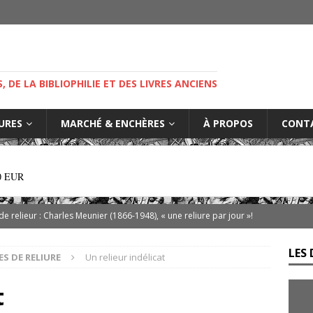
M
S, DE LA BIBLIOPHILIE ET DES LIVRES ANCIENS
IURES
MARCHÉ & ENCHÈRES
À PROPOS
CONT
0 EUR
 de relieur : Charles Meunier (1866-1948), « une reliure par jour »!
LES 
ES DE RELIURE
Un relieur indélicat
ibris… on s’en tamponne ! Une chronique de Mathieu Lenoir
t
es d’Adso de Melk : Le Dernier Templier
DIVERS