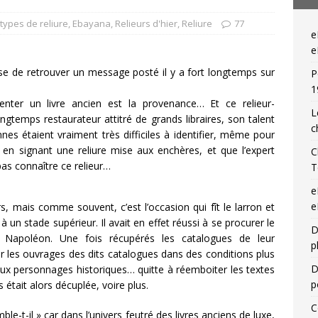
— Livres singuliers croisés sur eBay et Catawiki
EBAYANA
 types de reliure
,
Ebayana
,
Relieurs d'hier
,
Reliure
77
e
— Livres singuliers croisés sur eBay et Catawiki
EBAYANA
e
se de retrouver un message posté il y a fort longtemps sur
P
1
enter un livre ancien est la provenance… Et ce relieur-
L
ongtemps restaurateur attitré de grands libraires, son talent
c
nnes étaient vraiment très difficiles à identifier, même pour
en signant une reliure mise aux enchères, et que l’expert
C
pas connaître ce relieur…
T
e
e
urs, mais comme souvent, c’est l’occasion qui fît le larron et
à un stade supérieur. Il avait en effet réussi à se procurer le
D
apoléon. Une fois récupérés les catalogues de leur
p
uver les ouvrages des dits catalogues dans des conditions plus
D
ux personnages historiques… quitte à réemboiter les textes
p
tait alors décuplée, voire plus.
C
semble-t-il » car dans l’univers feutré des livres anciens de luxe,