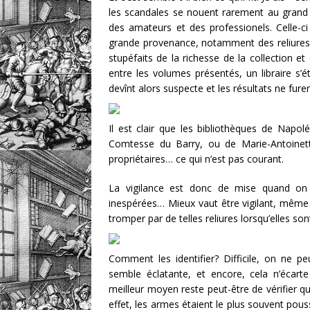
les scandales se nouent rarement au grand jo
des amateurs et des professionels. Celle-c
grande provenance, notamment des reliures
stupéfaits de la richesse de la collection et
entre les volumes présentés, un libraire s’é
devînt alors suspecte et les résultats ne fur
Il est clair que les bibliothèques de Nap
Comtesse du Barry, ou de Marie-Antoinette)
propriétaires… ce qui n’est pas courant.
La vigilance est donc de mise quand on 
inespérées… Mieux vaut être vigilant, même 
tromper par de telles reliures lorsqu’elles so
Comment les identifier? Difficile, on ne p
semble éclatante, et encore, cela n’écarte 
meilleur moyen reste peut-être de vérifier q
effet, les armes étaient le plus souvent pous