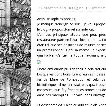
[ 1 août 2026 ]
eBayana 
28 octobre 2009
Hugues
Différents
[ 8 août 2026 ]
eBayana 
Amis Bibliophiles bonsoir,
Je manque d’énergie ce soir… je vous propo
le blog, à propos d’un relieur indélicat…
L’un des principaux atouts que peut prés
restaurateur parisien l’avait bien compris. L
était tel que ses pastiches de reliures ancie
un professionnel. Il abusa même un expert 
qualifia bien d’ancienne, tout en avouant ne 
Notre ami aurait pu s’en tenir à cela d’aille
lorsque les conditions furent réunies il passa 
fer de Mme de Pompadour et celui de N
bibliothèques, il ne lui restait plus qu’à tro
modestes, puis à y frapper les armes des de
dans des maroquins… La valeur des ouvrages é
Et c’est semble-t-il bien ce qu’il fît. Je dis « 