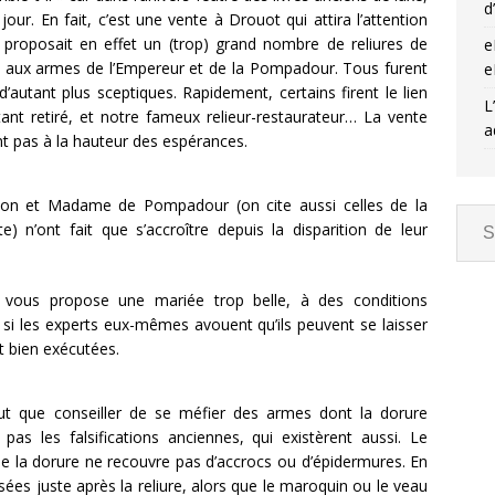
d
ur. En fait, c’est une vente à Drouot qui attira l’attention
i proposait en effet un (trop) grand nombre de reliures de
e
 aux armes de l’Empereur et de la Pompadour. Tous furent
e
 d’autant plus sceptiques. Rapidement, certains firent le lien
L
tant retiré, et notre fameux relieur-restaurateur… La vente
a
ent pas à la hauteur des espérances.
oléon et Madame de Pompadour (on cite aussi celles de la
 n’ont fait que s’accroître depuis la disparition de leur
vous propose une mariée trop belle, à des conditions
si les experts eux-mêmes avouent qu’ils peuvent se laisser
nt bien exécutées.
eut que conseiller de se méfier des armes dont la dorure
pas les falsifications anciennes, qui existèrent aussi. Le
ue la dorure ne recouvre pas d’accrocs ou d’épidermures. En
sées juste après la reliure, alors que le maroquin ou le veau