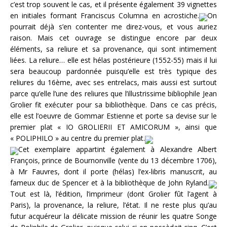
c’est trop souvent le cas, et il présente également 39 vignettes
en initiales formant Franciscus Columna en acrostiche.
On
pourrait déjà s’en contenter me direz-vous, et vous auriez
raison. Mais cet ouvrage se distingue encore par deux
éléments, sa reliure et sa provenance, qui sont intimement
liées. La reliure… elle est hélas postérieure (1552-55) mais il lui
sera beaucoup pardonnée puisqu’elle est très typique des
reliures du 16ème, avec ses entrelacs, mais aussi est surtout
parce qu’elle l’une des reliures que l’illustrissime bibliophile Jean
Grolier fit exécuter pour sa bibliothèque. Dans ce cas précis,
elle est l’oeuvre de Gommar Estienne et porte sa devise sur le
premier plat « IO GROLIERII ET AMICORUM », ainsi que
« POLIPHILO » au centre du premier plat.
Cet exemplaire appartint également à Alexandre Albert
François, prince de Bournonville (vente du 13 décembre 1706),
à Mr Fauvres, dont il porte (hélas) l’ex-libris manuscrit, au
fameux duc de Spencer et à la bibliothèque de John Ryland.
Tout est là, l’édition, l’imprimeur (dont Grolier fût l’agent à
Paris), la provenance, la reliure, l’état. Il ne reste plus qu’au
futur acquéreur la délicate mission de réunir les quatre Songe