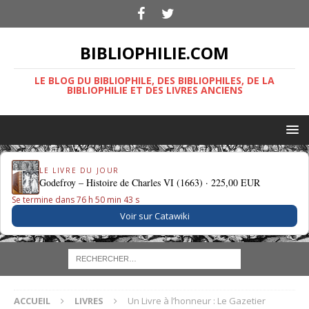
BIBLIOPHILIE.COM
LE BLOG DU BIBLIOPHILE, DES BIBLIOPHILES, DE LA
BIBLIOPHILIE ET DES LIVRES ANCIENS
LE LIVRE DU JOUR
Godefroy – Histoire de Charles VI (1663) ·
225,00 EUR
Se termine dans 76 h 50 min 42 s
Voir sur Catawiki
ACCUEIL
LIVRES
Un Livre à l’honneur : Le Gazetier