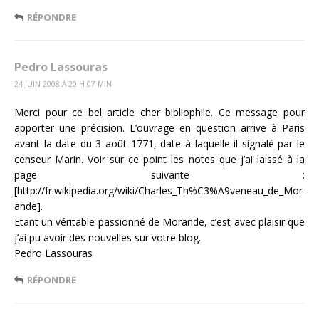
RÉPONDRE
Pedro Lassouras
24 JUIN 2008 Á 20 H 07 MIN
Merci pour ce bel article cher bibliophile. Ce message pour
apporter une précision. L’ouvrage en question arrive à Paris
avant la date du 3 août 1771, date à laquelle il signalé par le
censeur Marin. Voir sur ce point les notes que j’ai laissé à la
page suivante :
[http://fr.wikipedia.org/wiki/Charles_Th%C3%A9veneau_de_Mor
ande].
Etant un véritable passionné de Morande, c’est avec plaisir que
j’ai pu avoir des nouvelles sur votre blog.
Pedro Lassouras
RÉPONDRE