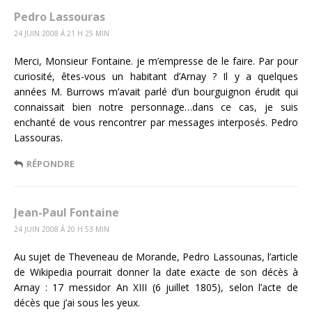
Pedro Lassouras
24 JUIN 2008 Á 21 H 25 MIN
Merci, Monsieur Fontaine. je m’empresse de le faire. Par pour
curiosité, êtes-vous un habitant d’Arnay ? Il y a quelques
années M. Burrows m’avait parlé d’un bourguignon érudit qui
connaissait bien notre personnage…dans ce cas, je suis
enchanté de vous rencontrer par messages interposés. Pedro
Lassouras.
RÉPONDRE
Jean-Paul Fontaine
24 JUIN 2008 Á 20 H 53 MIN
Au sujet de Theveneau de Morande, Pedro Lassounas, l’article
de Wikipedia pourrait donner la date exacte de son décès à
Arnay : 17 messidor An XIII (6 juillet 1805), selon l’acte de
décès que j’ai sous les yeux.