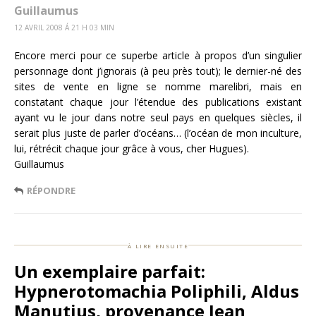
Guillaumus
12 AVRIL 2008 Á 21 H 03 MIN
Encore merci pour ce superbe article à propos d’un singulier
personnage dont j’ignorais (à peu près tout); le dernier-né des
sites de vente en ligne se nomme marelibri, mais en
constatant chaque jour l’étendue des publications existant
ayant vu le jour dans notre seul pays en quelques siècles, il
serait plus juste de parler d’océans… (l’océan de mon inculture,
lui, rétrécit chaque jour grâce à vous, cher Hugues).
Guillaumus
RÉPONDRE
à lire ensuite
Un exemplaire parfait:
Hypnerotomachia Poliphili, Aldus
Manutius, provenance Jean