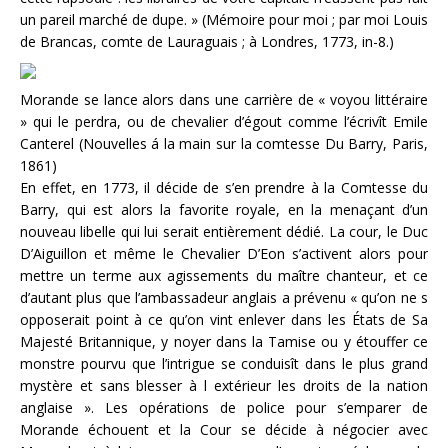
un pareil marché de dupe. » (Mémoire pour moi ; par moi Louis
de Brancas, comte de Lauraguais ; à Londres, 1773, in-8.)
Morande se lance alors dans une carrière de « voyou littéraire
» qui le perdra, ou de chevalier d’égout comme l’écrivît Emile
Canterel (Nouvelles á la main sur la comtesse Du Barry, Paris,
1861)
En effet, en 1773, il décide de s’en prendre à la Comtesse du
Barry, qui est alors la favorite royale, en la menaçant d’un
nouveau libelle qui lui serait entièrement dédié. La cour, le Duc
D’Aiguillon et même le Chevalier D’Eon s’activent alors pour
mettre un terme aux agissements du maître chanteur, et ce
d’autant plus que l’ambassadeur anglais a prévenu « qu’on ne s
opposerait point à ce qu’on vint enlever dans les États de Sa
Majesté Britannique, y noyer dans la Tamise ou y étouffer ce
monstre pourvu que l’intrigue se conduisît dans le plus grand
mystère et sans blesser à l extérieur les droits de la nation
anglaise ». Les opérations de police pour s’emparer de
Morande échouent et la Cour se décide à négocier avec