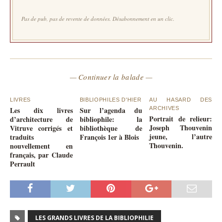
Pas de pub, pas de revente de données. Désabonnement en un clic.
— Continuer la balade —
LIVRES
BIBLIOPHILES D'HIER
AU HASARD DES
Les dix livres
Sur l’agenda du
ARCHIVES
Portrait de relieur:
d’architecture de
bibliophile: la
Joseph Thouvenin
Vitruve corrigés et
bibliothèque de
jeune, l’autre
traduits
François 1er à Blois
Thouvenin.
nouvellement en
français, par Claude
Perrault
LES GRANDS LIVRES DE LA BIBLIOPHILIE