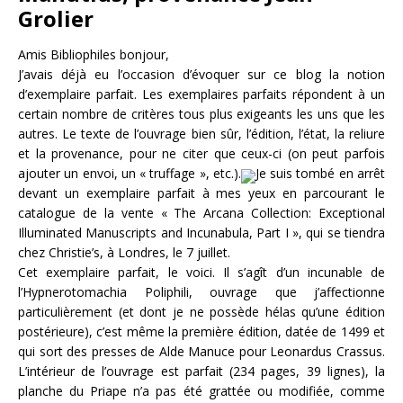
Grolier
Amis Bibliophiles bonjour,
J’avais déjà eu l’occasion d’évoquer sur ce blog la notion
d’exemplaire parfait. Les exemplaires parfaits répondent à un
certain nombre de critères tous plus exigeants les uns que les
autres. Le texte de l’ouvrage bien sûr, l’édition, l’état, la reliure
et la provenance, pour ne citer que ceux-ci (on peut parfois
ajouter un envoi, un « truffage », etc.).
Je suis tombé en arrêt
devant un exemplaire parfait à mes yeux en parcourant le
catalogue de la vente « The Arcana Collection: Exceptional
Illuminated Manuscripts and Incunabula, Part I », qui se tiendra
chez Christie’s, à Londres, le 7 juillet.
Cet exemplaire parfait, le voici. Il s’agît d’un incunable de
l’Hypnerotomachia Poliphili, ouvrage que j’affectionne
particulièrement (et dont je ne possède hélas qu’une édition
postérieure), c’est même la première édition, datée de 1499 et
qui sort des presses de Alde Manuce pour Leonardus Crassus.
L’intérieur de l’ouvrage est parfait (234 pages, 39 lignes), la
planche du Priape n’a pas été grattée ou modifiée, comme