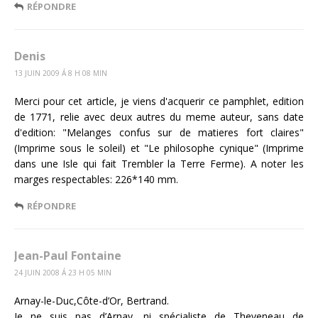
RÉPONDRE
Denis
13 JUIN 2009 Á 8 H 08 MIN
Merci pour cet article, je viens d'acquerir ce pamphlet, edition
de 1771, relie avec deux autres du meme auteur, sans date
d'edition: "Melanges confus sur de matieres fort claires"
(Imprime sous le soleil) et "Le philosophe cynique" (Imprime
dans une Isle qui fait Trembler la Terre Ferme). A noter les
marges respectables: 226*140 mm.
RÉPONDRE
Jean-Paul Fontaine
24 JUIN 2008 Á 23 H 05 MIN
Arnay-le-Duc,Côte-d’Or, Bertrand.
Je ne suis pas d’Arnay, ni spécialiste de Theveneau de