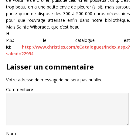
de Poliphile de Grolier, puisque celui-ci en possèdait cinq. C’est
trop beau, on a une petite envie de pleurer (si,si), mais surtout
parce qu’on ne dispose des 300 à 500 000 euros nécessaires
pour que l’ouvrage atterisse enfin dans notre bibliothèque.
Mais Sainte Wiborade, que c’est beau!
H
P.S.: le catalogue est
ici:
http://www.christies.com/eCatalogues/index.aspx?
saleid=22954
Laisser un commentaire
Votre adresse de messagerie ne sera pas publiée.
Commentaire
Nom