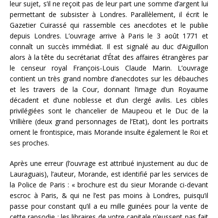
leur sujet, s’il ne reçoit pas de leur part une somme d’argent lui
permettant de subsister à Londres. Parallèlement, il écrit le
Gazetier Cuirassé qui rassemble ces anecdotes et le publie
depuis Londres. L’ouvrage arrive à Paris le 3 août 1771 et
connaît un succès immédiat. Il est signalé au duc d’Aiguillon
alors à la tête du secrétariat d’État des affaires étrangères par
le censeur royal François-Louis Claude Marin. L’ouvrage
contient un très grand nombre d’anecdotes sur les débauches
et les travers de la Cour, donnant l’image d’un Royaume
décadent et d’une noblesse et d’un clergé avilis. Les cibles
privilégiées sont le chancelier de Maupeou et le Duc de la
Vrillière (deux grand personnages de l’Etat), dont les portraits
ornent le frontispice, mais Morande insulte également le Roi et
ses proches.
Après une erreur (l’ouvrage est attribué injustement au duc de
Lauraguais), l’auteur, Morande, est identifié par les services de
la Police de Paris : « brochure est du sieur Morande ci-devant
escroc à Paris, & qui ne l’est pas moins à Londres, puisqu’il
passe pour constant qu’il a eu mille guinées pour la vente de
cette rapsodie : les libraires de votre capitale n’eussent pas fait