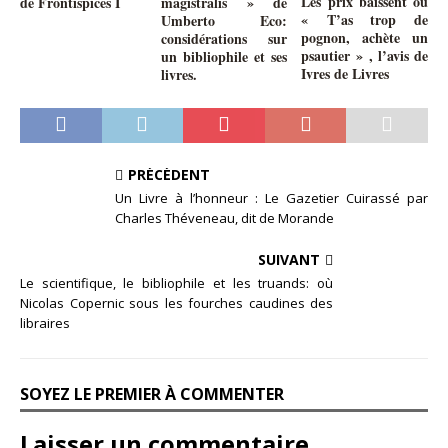
Les prix baissent ou
de Frontispices I
magistralis » de
« T’as trop de
Umberto Eco:
pognon, achète un
considérations sur
psautier » , l’avis de
un bibliophile et ses
Ivres de Livres
livres.
PRÉCÉDENT
Un Livre à l’honneur : Le Gazetier Cuirassé par
Charles Théveneau, dit de Morande
SUIVANT
Le scientifique, le bibliophile et les truands: où
Nicolas Copernic sous les fourches caudines des
libraires
SOYEZ LE PREMIER À COMMENTER
Laisser un commentaire