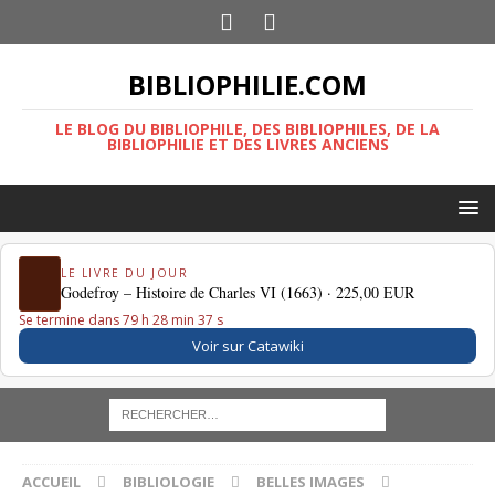
BIBLIOPHILIE.COM
LE BLOG DU BIBLIOPHILE, DES BIBLIOPHILES, DE LA
BIBLIOPHILIE ET DES LIVRES ANCIENS
LE LIVRE DU JOUR
Godefroy – Histoire de Charles VI (1663) ·
225,00 EUR
Se termine dans 79 h 28 min 36 s
Voir sur Catawiki
ACCUEIL
BIBLIOLOGIE
BELLES IMAGES