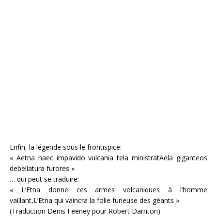
Enfin, la légende sous le frontispice:
« Aetna haec impavido vulcania tela ministratAela giganteos
debellatura furores »
… qui peut se traduire:
« L’Etna donne ces armes volcaniques à l’homme
vaillant,L’Etna qui vaincra la folie furieuse des géants »
(Traduction Denis Feeney pour Robert Darnton)